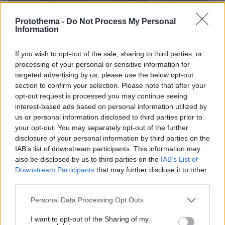
Protothema -
Do Not Process My Personal
Information
If you wish to opt-out of the sale, sharing to third parties, or
processing of your personal or sensitive information for
targeted advertising by us, please use the below opt-out
section to confirm your selection. Please note that after your
opt-out request is processed you may continue seeing
interest-based ads based on personal information utilized by
us or personal information disclosed to third parties prior to
your opt-out. You may separately opt-out of the further
disclosure of your personal information by third parties on the
IAB’s list of downstream participants. This information may
also be disclosed by us to third parties on the
IAB’s List of
Downstream Participants
that may further disclose it to other
third parties.
Please note that this website/app uses one or more Google
Personal Data Processing Opt Outs
03.08.2026, 11:06
services and may gather and store information including but
Κάτι αλλάζει στον χάρτη της πανεπιστημιακής εκπαίδευσης
not limited to your visit or usage behaviour. You may click to
I want to opt-out of the Sharing of my