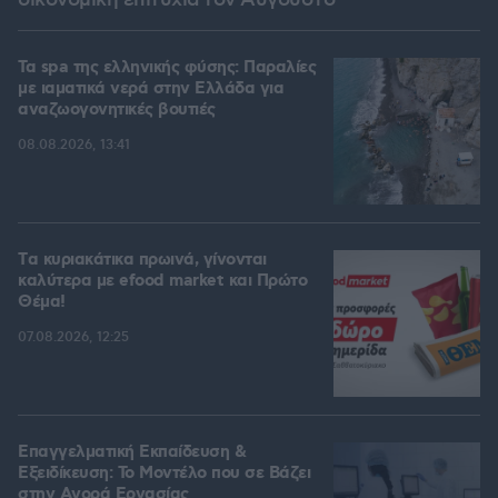
οικονομική επιτυχία τον Αύγουστο
Τα spa της ελληνικής φύσης: Παραλίες
με ιαματικά νερά στην Ελλάδα για
αναζωογονητικές βουτιές
08.08.2026, 13:41
Tα κυριακάτικα πρωινά, γίνονται
καλύτερα με efood market και Πρώτο
Θέμα!
07.08.2026, 12:25
Επαγγελματική Εκπαίδευση &
Εξειδίκευση: Το Mοντέλο που σε Bάζει
στην Aγορά Eργασίας