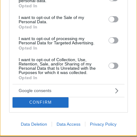
στην Ελλάδα
personal data.
grant or deny consent to Google and its third-party tags to
Opted In
use your data for below specified purposes in below Google
consent section.
30.07.2026, 15:25
I want to opt-out of the Sale of my
Personal Data.
Εθνική Τράπεζα: Η κορυφαία επιλογή για τη χρηματοδότηση
Opted In
μεγάλων έργων
I want to opt-out of processing my
Personal Data for Targeted Advertising.
29.07.2026, 09:39
Opted In
Διασκεδάζουμε υπεύθυνα, επιστρέφουμε με ασφάλεια
I want to opt-out of Collection, Use,
Retention, Sale, and/or Sharing of my
Personal Data that Is Unrelated with the
ΡΟΗ ΕΙΔΗΣΕΩΝ
Purposes for which it was collected.
Opted In
Ειδήσεις
Δημοφιλή
Σχολιασμένα
Google consents
πριν 25 λεπτά
CONFIRM
Πάνω από 1.300 πτήσεις ακυρώθηκαν στη Σαγκάη λόγω
τυφώνα Dolphin - Μαζικές εκκενώσεις στην Κίνα
πριν 26 λεπτά
Data Deletion
Data Access
Privacy Policy
Linktour ALUMI: Το έξυπνο αυτοκίνητο της πόλης σε
τιμή έκπληξη - Δείτε το video