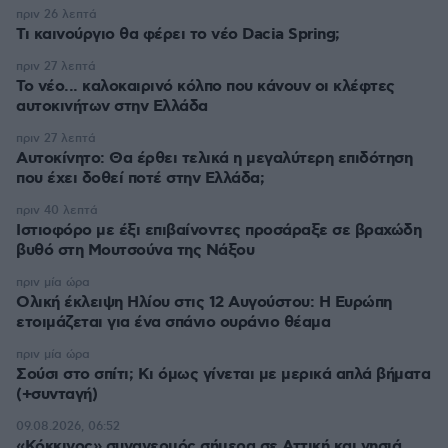
πριν 26 λεπτά
Τι καινούργιο θα φέρει το νέο Dacia Spring;
πριν 27 λεπτά
Το νέο... καλοκαιρινό κόλπο που κάνουν οι κλέφτες
αυτοκινήτων στην Ελλάδα
πριν 27 λεπτά
Αυτοκίνητο: Θα έρθει τελικά η μεγαλύτερη επιδότηση
που έχει δοθεί ποτέ στην Ελλάδα;
πριν 40 λεπτά
Ιστιοφόρο με έξι επιβαίνοντες προσάραξε σε βραχώδη
βυθό στη Μουτσούνα της Νάξου
πριν μία ώρα
Ολική έκλειψη Ηλίου στις 12 Αυγούστου: Η Ευρώπη
ετοιμάζεται για ένα σπάνιο ουράνιο θέαμα
πριν μία ώρα
Σούσι στο σπίτι; Κι όμως γίνεται με μερικά απλά βήματα
(+συνταγή)
09.08.2026, 06:52
«Κόκκινος» συναγερμός σήμερα σε Αττική και νησιά