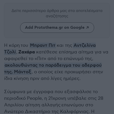
Δείτε περισσότερα άρθρα μας
στα αποτελέσματα
αναζήτησης
Add Protothema.gr on Google
Η κόρη του
Μπραντ Πιτ
και της
Αντζελίνα
Ζαχάρα
Τζολί
,
κατέθεσε επίσημα αίτημα για να
αφαιρεθεί το «Πιτ» από το επώνυμό της,
ακολουθώντας το παράδειγμα του αδερφού
της, Μάντοξ
, ο οποίος είχε προχωρήσει στην
ίδια κίνηση πριν από λίγες ημέρες.
Σύμφωνα με έγγραφα που εξασφάλισε το
περιοδικό People, η 21χρονη υπέβαλε στις 28
Απριλίου αίτηση αλλαγής επωνύμου στο
Ανώτερο Δικαστήριο της Καλιφόρνιας. Η