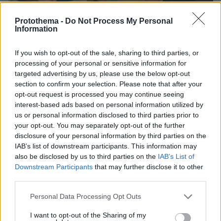
Protothema -
Do Not Process My Personal
Information
07.08.2026, 15:59
Είδος υπό εξαφάνιση οι υπερπολύτεκνοι στην
If you wish to opt-out of the sale, sharing to third parties, or
Ελλάδα που γερνάει: Τα... δύο ταψιά μεσημεριανό,
processing of your personal or sensitive information for
τα επιδόματα, η καθημερινότητά τους
targeted advertising by us, please use the below opt-out
section to confirm your selection. Please note that after your
opt-out request is processed you may continue seeing
interest-based ads based on personal information utilized by
us or personal information disclosed to third parties prior to
your opt-out. You may separately opt-out of the further
disclosure of your personal information by third parties on the
IAB’s list of downstream participants. This information may
also be disclosed by us to third parties on the
IAB’s List of
Downstream Participants
that may further disclose it to other
third parties.
Please note that this website/app uses one or more Google
Personal Data Processing Opt Outs
services and may gather and store information including but
not limited to your visit or usage behaviour. You may click to
I want to opt-out of the Sharing of my