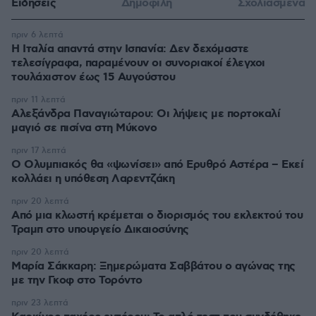
Ειδήσεις
Δημοφιλή
Σχολιασμένα
πριν 6 λεπτά
Η Ιταλία απαντά στην Ισπανία: Δεν δεχόμαστε
τελεσίγραφα, παραμένουν οι συνοριακοί έλεγχοι
τουλάχιστον έως 15 Αυγούστου
πριν 11 λεπτά
Αλεξάνδρα Παναγιώταρου: Οι λήψεις με πορτοκαλί
μαγιό σε πισίνα στη Μύκονο
πριν 17 λεπτά
Ο Ολυμπιακός θα «ψωνίσει» από Ερυθρό Αστέρα – Εκεί
κολλάει η υπόθεση Λαρεντζάκη
πριν 20 λεπτά
Από μια κλωστή κρέμεται ο διορισμός του εκλεκτού του
Τραμπ στο υπουργείο Δικαιοσύνης
πριν 20 λεπτά
Μαρία Σάκκαρη: Ξημερώματα Σαββάτου ο αγώνας της
με την Γκοφ στο Τορόντο
πριν 23 λεπτά