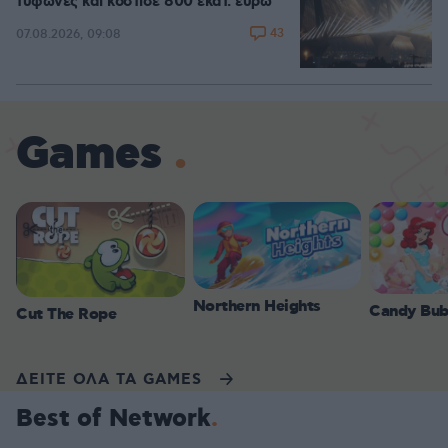
τυφώνες και κόστισε 800 εκατ. ευρώ
43
07.08.2026, 09:08
Games
Northern Heights
Candy Bub
Cut The Rope
ΔΕΙΤΕ ΟΛΑ ΤΑ GAMES
Best of Network