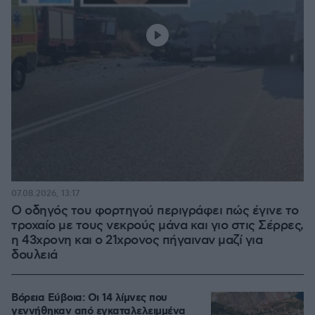
07.08.2026, 13:17
Ο οδηγός του φορτηγού περιγράφει πώς έγινε το
τροχαίο με τους νεκρούς μάνα και γιο στις Σέρρες,
η 43χρονη και ο 21χρονος πήγαιναν μαζί για
δουλειά
Βόρεια Εύβοια: Οι 14 λίμνες που
γεννήθηκαν από εγκαταλελειμμένα