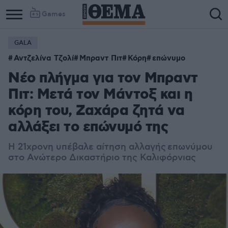
Games
GALA
Column
Column
Αντζελίνα Τζολί
Μπραντ Πιτ
Κόρη
επώνυμο
1
2
Νέο πλήγμα για τον Μπραντ
Πιτ: Μετά τον Μάντοξ και η
κόρη του, Ζαχάρα ζητά να
αλλάξει το επώνυμό της
H 21χρονη υπέβαλε αίτηση αλλαγής επωνύμου
στο Ανώτερο Δικαστήριο της Καλιφόρνιας