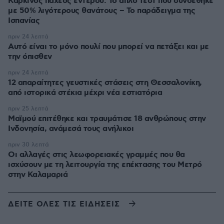
Καρκίνος παχέος εντέρου: Το απλό τεστ που συνδέθηκε
με 50% λιγότερους θανάτους – Το παράδειγμα της
Ισπανίας
πριν 24 λεπτά
Αυτό είναι το μόνο πουλί που μπορεί να πετάξει και με
την όπισθεν
πριν 24 λεπτά
12 απαραίτητες γευστικές στάσεις στη Θεσσαλονίκη,
από ιστορικά στέκια μέχρι νέα εστιατόρια
πριν 25 λεπτά
Μαϊμού επιτέθηκε και τραυμάτισε 18 ανθρώπους στην
Ινδονησία, ανάμεσά τους ανήλικοι
πριν 30 λεπτά
Οι αλλαγές στις λεωφορειακές γραμμές που θα
ισχύσουν με τη λειτουργία της επέκτασης του Μετρό
στην Καλαμαριά
ΔΕΙΤΕ ΟΛΕΣ ΤΙΣ ΕΙΔΗΣΕΙΣ