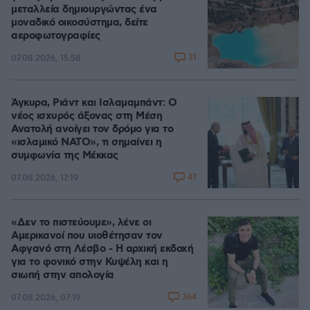
μεταλλεία δημιουργώντας ένα
μοναδικό οικοσύστημα, δείτε
αεροφωτογραφίες
31
07.08.2026, 15:58
Άγκυρα, Ριάντ και Ισλαμαμπάντ: Ο
νέος ισχυρός άξονας στη Μέση
Ανατολή ανοίγει τον δρόμο για το
«ισλαμικό ΝΑΤΟ», τι σημαίνει η
συμφωνία της Μέκκας
47
07.08.2026, 17:19
«Δεν το πιστεύουμε», λένε οι
Αμερικανοί που υιοθέτησαν τον
Αφγανό στη Λέσβο - Η αρχική εκδοχή
για το φονικό στην Κυψέλη και η
σιωπή στην απολογία
364
07.08.2026, 07:19