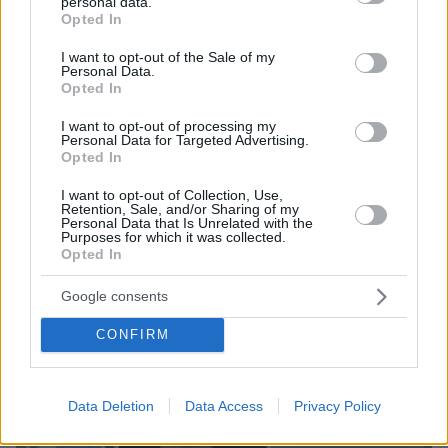
personal data.
grant or deny consent to Google and its third-party tags to
Opted In
use your data for below specified purposes in below Google
consent section.
I want to opt-out of the Sale of my
Personal Data.
Opted In
I want to opt-out of processing my
Personal Data for Targeted Advertising.
Opted In
07.08.2026, 14:57
«Τα έχω χάσει όλα»: Συντετριμμένος ο πατέρας
I want to opt-out of Collection, Use,
Retention, Sale, and/or Sharing of my
και σύζυγος των θυμάτων στο τροχαίο στις
Personal Data that Is Unrelated with the
Σέρρες
Purposes for which it was collected.
Opted In
Google consents
CONFIRM
Data Deletion
Data Access
Privacy Policy