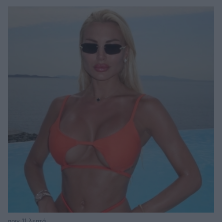
πριν 11 λεπτά