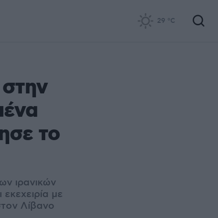
29
°C
 στην
μένα
ησε το
ων ιρανικών
 εκεχειρία με
στον Λίβανο