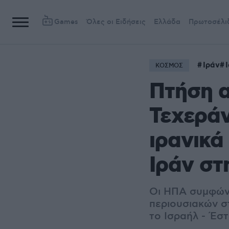
Games
Όλες οι Ειδήσεις
Ελλάδα
Πρωτοσέλι
Ιράν
ΚΟΣΜΟΣ
Πτήση α
Τεχεράν
ιρανικά
Ιράν στ
Οι ΗΠΑ συμφών
περιουσιακών στ
το Ισραήλ - Έστ