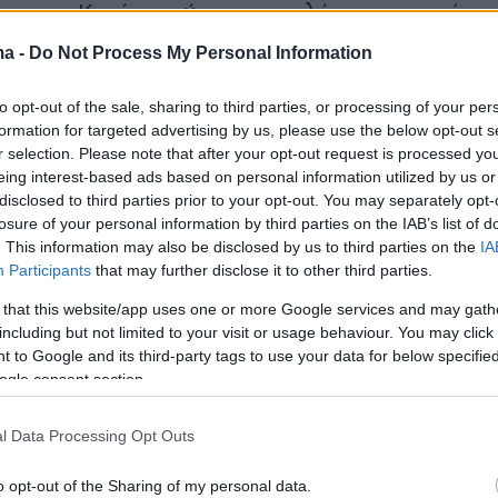
ας του Κατάρ, ενώ το αεροπλάνο που μετέφε
ά στοιχεία
προσγειώθηκε το πρωί της Τρίτης
ma -
Do Not Process My Personal Information
ιο της ιρανικής πρωτεύουσας
, παρά τους
 πτήσεων στον ιρανικό εναέριο χώρο.
to opt-out of the sale, sharing to third parties, or processing of your per
formation for targeted advertising by us, please use the below opt-out s
πως τα συνολικά ιρανικά περιουσιακά στοιχεία
r selection. Please note that after your opt-out request is processed y
αι παγωμένα σε ιδρύματα τρίτων χωρών
eing interest-based ads based on personal information utilized by us or
 24 δισ. δολάρια
.
disclosed to third parties prior to your opt-out. You may separately opt-
losure of your personal information by third parties on the IAB’s list of
. This information may also be disclosed by us to third parties on the
IA
και το πρωί της Δευτέρας, σημειώθηκε
Participants
that may further disclose it to other third parties.
ρών μεταξύ του Ιράν και του Ισραήλ μετά από
 that this website/app uses one or more Google services and may gath
ίθεση στη Νταχίγια της Βηρυτού.
including but not limited to your visit or usage behaviour. You may click 
 to Google and its third-party tags to use your data for below specifi
ogle consent section.
κτακτης ανάγκης των Φρουρών της
 μετά την εξασφάλιση των 3 δισ. δήλωσε:
l Data Processing Opt Outs
με την αναστολή των επιχειρήσεων των
μεων, αλλά εάν η επιθετικότητα συνεχιστεί,
o opt-out of the Sharing of my personal data.