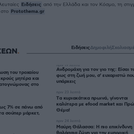
Ειδήσεις
ελευταίες
από την Ελλάδα και τον Κόσμο, τη στιγ
Protothema.gr
 στο
Ειδήσεις
Δημοφιλή
Σχολιασμ
ΣΕΩΝ
πριν 19 λεπτά
Ανδρομάχη για τον γιο της: Είσαι τ
υση του τροχαίου
φως στη ζωή μου, σ' ευχαριστώ πο
εκρούς μητέρα και
υπάρχεις
γματογνώμονας στο
πριν 23 λεπτά
Tα κυριακάτικα πρωινά, γίνονται
καλύτερα με efood market και Πρ
έως 7% σε πάνω από
Θέμα!
τα σούπερ μάρκετ,
πριν 24 λεπτά
Μαύρη Θάλασσα: Η πιο επικίνδυνη
θαλάσσια ζώνη για την εμπορική