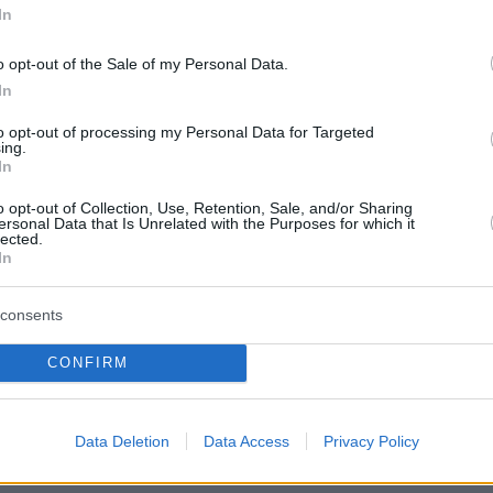
νομένου του νότιου Λιβάνου, θα
In
 πολύ πιο αυστηρά και συντριπτικά μέτρα»,
o opt-out of the Sale of my Personal Data.
 ότι «τα πυρά εναντίον του Ισραήλ ήταν
In
ν ισραηλινή επίθεση στη Νταχίγια».
to opt-out of processing my Personal Data for Targeted
ing.
In
ετά την παραπάνω ανακοίνωση, ο Ισραηλινός
ς Μπενιαμίν Νετανιάχου
εξέδωσε διάγγελμα
,
o opt-out of Collection, Use, Retention, Sale, and/or Sharing
ersonal Data that Is Unrelated with the Purposes for which it
αξύ άλλων πως οι επιθέσεις στο Ιράν σταματο
lected.
In
 προσθέτοντας ωστόσο πως «τις τελευταίες 24
ν και η Χεζμπολάχ προσπάθησαν να μας
consents
 νέα εξίσωση – κάτι που, κατά τη γνώμη μου,
εκτο και ανυπόφορο».
CONFIRM
protothema.gr στο Google News
ο
και μάθετε πρώτοι όλες
Data Deletion
Data Access
Privacy Policy