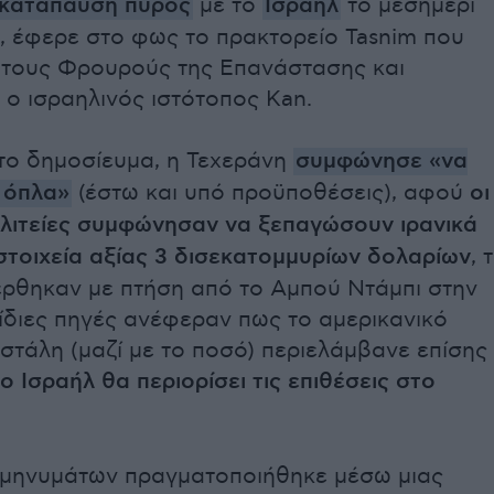
κατάπαυση πυρός
με το
Ισραήλ
το μεσημέρι
, έφερε στο φως το πρακτορείο Tasnim που
 τους Φρουρούς της Επανάστασης και
ο ισραηλινός ιστότοπος Kan.
το δημοσίευμα, η Τεχεράνη
συμφώνησε «να
 όπλα»
(έστω και υπό προϋποθέσεις), αφού
οι
λιτείες συμφώνησαν να ξεπαγώσουν ιρανικά
στοιχεία αξίας 3 δισεκατομμυρίων δολαρίων
, 
ρθηκαν με πτήση από το Αμπού Ντάμπι στην
 ίδιες πηγές ανέφεραν πως το αμερικανικό
στάλη (μαζί με το ποσό) περιελάμβανε επίσης
ο Ισραήλ θα περιορίσει τις επιθέσεις στο
 μηνυμάτων πραγματοποιήθηκε μέσω μιας