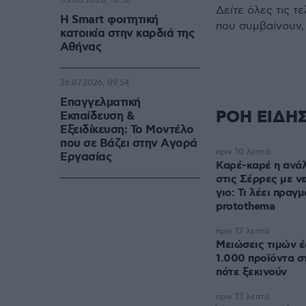
03.08.2026, 10:56
Δείτε όλες τις τ
Η Smart φοιτητική
που συμβαίνουν,
κατοικία στην καρδιά της
Αθήνας
26.07.2026, 09:54
Επαγγελματική
ΡΟΗ ΕΙΔΗ
Εκπαίδευση &
Εξειδίκευση: Το Mοντέλο
που σε Bάζει στην Aγορά
πριν 10 λεπτά
Eργασίας
Καρέ-καρέ η ανάλ
στις Σέρρες με ν
γιο: Τι λέει πρα
protothema
πριν 12 λεπτά
Μειώσεις τιμών 
1.000 προϊόντα σ
πότε ξεκινούν
πριν 13 λεπτά