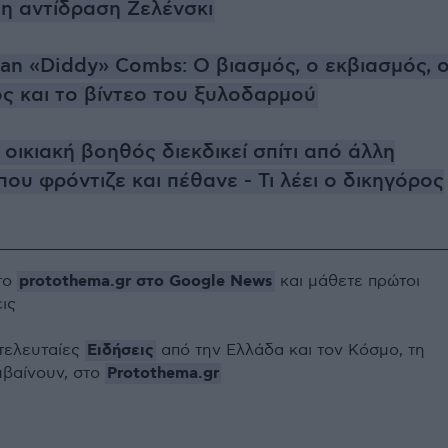
 η αντίδραση Ζελένσκι
ean «Diddy» Combs: Ο βιασμός, ο εκβιασμός, 
ς και το βίντεο του ξυλοδαρμού
 οικιακή βοηθός διεκδικεί σπίτι από άλλη
που φρόντιζε και πέθανε - Τι λέει ο δικηγόρος
protothema.gr στο Google News
το
και μάθετε πρώτοι
εις
Ειδήσεις
 τελευταίες
από την Ελλάδα και τον Κόσμο, τη
Protothema.gr
μβαίνουν, στο