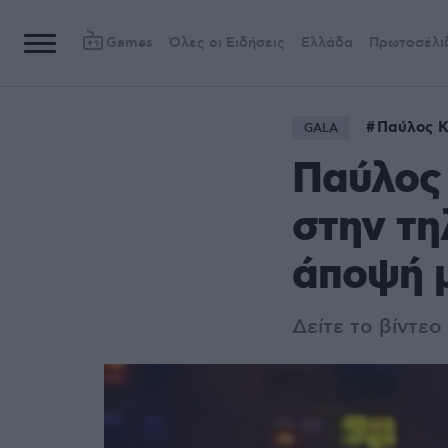
Games
Όλες οι Ειδήσεις
Ελλάδα
Πρωτοσέλι
Παύλος Κ
GALA
Παύλος 
στην τη
άποψή 
Δείτε το βίντεο