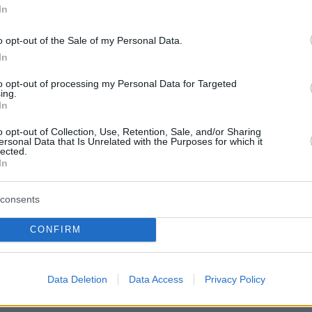
In
o opt-out of the Sale of my Personal Data.
In
to opt-out of processing my Personal Data for Targeted
ing.
In
o opt-out of Collection, Use, Retention, Sale, and/or Sharing
ersonal Data that Is Unrelated with the Purposes for which it
lected.
αύλος Κοντογιαννίδης θυμήθηκε μια ιστορία
In
χή που γυριζόταν η σειρά «Και οι παντρεμένοι
». Όπως περιέγραψε:
«Όταν έγινε ο σεισμός
consents
είς εκείνη την ώρα γυρίζαμε τη σκηνή με τη
CONFIRM
ίδου στο “Και οι παντρεμένοι έχουν ψυχή”.
 άνοιξα τα χέρια μου για να την
. Πήγα για 3 επεισόδια και κάναμε 13.
Data Deletion
Data Access
Privacy Policy
κόμα και παίρνουμε κάτι ψιλά από τις