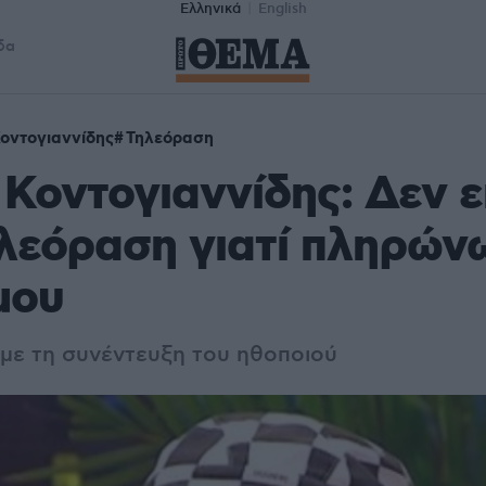
Ελληνικά
English
δα
οντογιαννίδης
Τηλεόραση
Κοντογιαννίδης: Δεν ε
λεόραση γιατί πληρών
μου
 με τη συνέντευξη του ηθοποιού