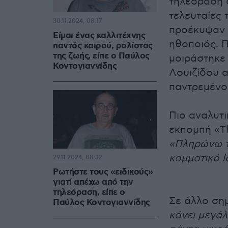
τηλεόραση ό
τελευταίες 
30.11.2024, 08:17
προέκυψαν 
Είμαι ένας καλλιτέχνης
ηθοποιός. 
παντός καιρού, ρολίστας
της ζωής, είπε ο Παύλος
μοιράστηκε 
Κοντογιαννίδης
Λουιζίδου α
παντρεμένο
Πιο αναλυτι
εκπομπή «Th
«Πληρώνω τ
κομματικό l
29.11.2024, 08:32
Ρωτήστε τους «ειδικούς»
γιατί απέχω από την
τηλεόραση, είπε ο
Σε άλλο ση
Παύλος Κοντογιαννίδης
κάνει μεγά