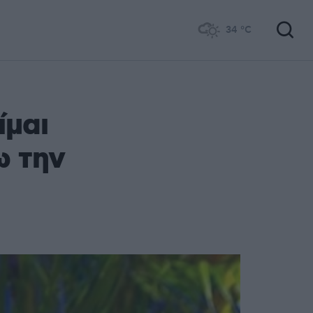
34
°C
ίμαι
ω την