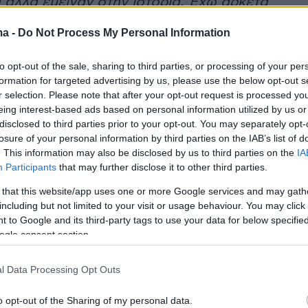
 αλλά έμειναν στην ιστορία. Έχω αρκετά
άνω τηλεόραση, όπως και θέατρο. Οι δύο
ma -
Do Not Process My Personal Information
συμμετοχές μάλιστα ήταν από ανάγκη,
ησα τον Γιώργο Παρτσαλάκη. Βγήκα με το
to opt-out of the sale, sharing to third parties, or processing of your per
 χέρι, είχε από κάτω 400 άτομα και τους
formation for targeted advertising by us, please use the below opt-out s
r selection. Please note that after your opt-out request is processed y
γνώμη».
eing interest-based ads based on personal information utilized by us or
disclosed to third parties prior to your opt-out. You may separately opt-
ντεο
losure of your personal information by third parties on the IAB’s list of
. This information may also be disclosed by us to third parties on the
IA
Participants
that may further disclose it to other third parties.
 that this website/app uses one or more Google services and may gath
including but not limited to your visit or usage behaviour. You may click 
 to Google and its third-party tags to use your data for below specifi
ogle consent section.
l Data Processing Opt Outs
o opt-out of the Sharing of my personal data.