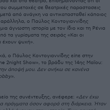
σο και στο θέατρο, επισημαίνοντας ότι οι
του συμμετοχές σε θεατρικές παραστασεις
μετά από ανάγκη να αντικατασταθεί κάποιος
Παράλληλα, ο Παύλος Κοντογιαννίδης
μια άγνωστη ιστορία με τον ίδιο και τη Ρένια
πό τα γυρίσματα της σειράς «Και οι
ι έχουν ψυχή».
κά, ο Πάυλος Κοντογιαννίδης είπε στην
e 2night Show», το βράδυ της 14ης Μαΐου:
ην άποψή μου. Δεν ανήκω σε κανένα
obby».
μείο της συνέντευξης, ανέφερε:
«Δεν έχω
λα πράγματα όσον αφορά στη διάρκεια. Ήταν