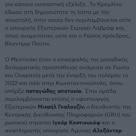
για κάποια ουσιαστική εξέλιξη. Το Κρεμλίνο
έδωσε στη δημοσιότητα τη λίστα με την
αποστολή, στην οποία δεν περιλαμβάνεται ούτε
ο υπουργός Εξωτερικών Σεργκέι Λαβρόφ και,
όπως αναμενόταν, ούτε και ο Ρώσος πρόεδρος,
Βλαντίμιρ Πούτιν.
Ο Μεντίνσκι ήταν ο επικεφαλής της μοναδικής
διπλωματικής προσπάθειας ανάμεσα σε Ρωσία
και Ουκρανία μετά την έναρξη του πολέμου το
2022 και πάλι στην Κωνσταντινούπολη, όπου
παταγώδης αποτυχία.
υπήρξε
Στην ομάδα
περιλαμβάνονται επίσης ο υφυπουργός
Μιχαήλ Γκαλουζίν,
Εξωτερικών
ο διευθυντής της
Κεντρικής Διεύθυνσης Πληροφοριών (GRU) του
Ιγκόρ Κοστιουκόφ
ρωσικού στρατού
και ο
Αλεξάντερ
αναπληρωτής υπουργός Άμυνας