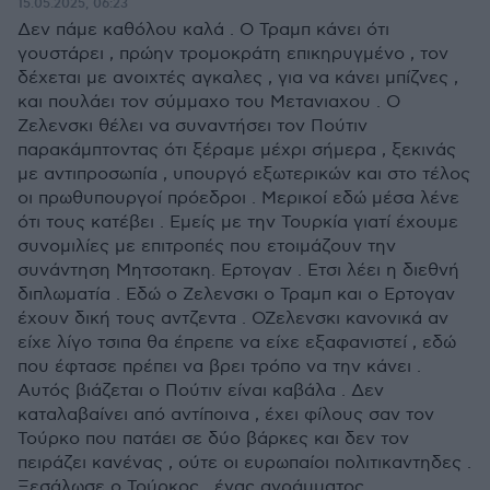
15.05.2025, 06:23
Δεν πάμε καθόλου καλά . Ο Τραμπ κάνει ότι
γουστάρει , πρώην τρομοκράτη επικηρυγμένο , τον
δέχεται με ανοιχτές αγκαλες , για να κάνει μπίζνες ,
και πουλάει τον σύμμαχο του Μετανιαχου . Ο
Ζελενσκι θέλει να συναντήσει τον Πούτιν
παρακάμπτοντας ότι ξέραμε μέχρι σήμερα , ξεκινάς
με αντιπροσωπία , υπουργό εξωτερικών και στο τέλος
οι πρωθυπουργοί πρόεδροι . Μερικοί εδώ μέσα λένε
ότι τους κατέβει . Εμείς με την Τουρκία γιατί έχουμε
συνομιλίες με επιτροπές που ετοιμάζουν την
συνάντηση Μητσοτακη. Ερτογαν . Ετσι λέει η διεθνή
διπλωματία . Εδώ ο Ζελενσκι ο Τραμπ και ο Ερτογαν
έχουν δική τους αντζεντα . ΟΖελενσκι κανονικά αν
είχε λίγο τσιπα θα έπρεπε να είχε εξαφανιστεί , εδώ
που έφτασε πρέπει να βρει τρόπο να την κάνει .
Αυτός βιάζεται ο Πούτιν είναι καβάλα . Δεν
καταλαβαίνει από αντίποινα , έχει φίλους σαν τον
Τούρκο που πατάει σε δύο βάρκες και δεν τον
πειράζει κανένας , ούτε οι ευρωπαίοι πολιτικαντηδες .
Ξεσάλωσε ο Τούρκος , ένας αγράμματος