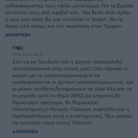
ποδοσφαιριστής τους παίζει μονότερμα .Να τα βράσω
τα πτυχία τους από χαρβατ κλπ . Να δείτε όταν έρθει
η ώρα μας πόσο θα μας πουλήσει ο Τραμπ , θα τα
δώσει όλα ακόμη και την ακρόπολη στον Τούρκο .
ΑΠΑΝΤΗΣΗ
ΓΝΩ
15.05.2025, 08:41
Σαν να μη δουλεύει πια η Δυτική προπαγάνδα
αποτελεσματικά στην εποχή μας! Όσο περνάει ο
καιρός με τα ρωσοουκρανικά,αντί να
συσπειρώνονται οι Δυτικοί αποσυσπειρώνονται, και
οι ρώσοι αντίθετα,δυναμώνουν σε όλα! Κλείστε το
το ρημάδι αυτο το θέμα ΧΘΕΣ,αν μπορείτε,δε
δημιουργεί αφήγημα, δε δημιουργεί
Πλανητάρχες,ο Ψυχρός Πόλεμος παρήλθεν,και η
Προπαγάνδα,και αυτή η επιστημονική, "δεν μπορεί
να πουλήσει πάγο στους Πόλους!...
ΑΠΑΝΤΗΣΗ