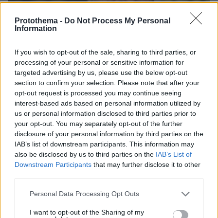
Protothema -
Do Not Process My Personal
Information
If you wish to opt-out of the sale, sharing to third parties, or
processing of your personal or sensitive information for
targeted advertising by us, please use the below opt-out
section to confirm your selection. Please note that after your
opt-out request is processed you may continue seeing
interest-based ads based on personal information utilized by
us or personal information disclosed to third parties prior to
your opt-out. You may separately opt-out of the further
disclosure of your personal information by third parties on the
IAB’s list of downstream participants. This information may
also be disclosed by us to third parties on the
IAB’s List of
Downstream Participants
that may further disclose it to other
14.05.2025, 18:02
third parties.
Δεν θα συμμετάσχει στις συνομιλίες στην
Κωνσταντινούπολη ο Λαβρόφ, λέει ρωσική εφημερίδα
Please note that this website/app uses one or more Google
Personal Data Processing Opt Outs
services and may gather and store information including but
not limited to your visit or usage behaviour. You may click to
I want to opt-out of the Sharing of my
Thema Insights