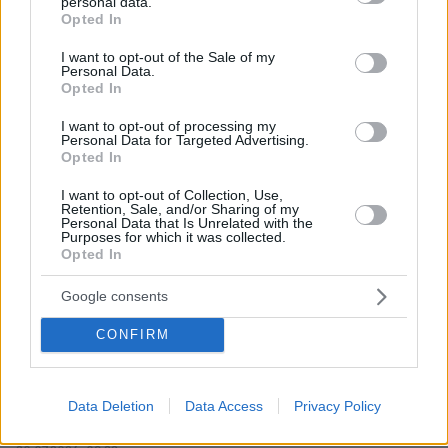
personal data.
grant or deny consent to Google and its third-party tags to
Opted In
use your data for below specified purposes in below Google
consent section.
I want to opt-out of the Sale of my
Personal Data.
Opted In
I want to opt-out of processing my
Personal Data for Targeted Advertising.
Opted In
I want to opt-out of Collection, Use,
Retention, Sale, and/or Sharing of my
Personal Data that Is Unrelated with the
Purposes for which it was collected.
Opted In
Google consents
CONFIRM
Data Deletion
Data Access
Privacy Policy