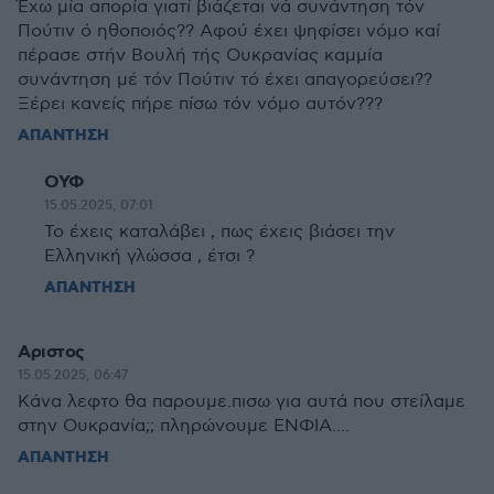
Έχω μία απορία γιατί βιάζεται νά συνάντηση τόν
Πούτιν ό ηθοποιός?? Αφού έχει ψηφίσει νόμο καί
πέρασε στήν Βουλή τής Ουκρανίας καμμία
συνάντηση μέ τόν Πούτιν τό έχει απαγορεύσει??
Ξέρει κανείς πήρε πίσω τόν νόμο αυτόν???
ΑΠΑΝΤΗΣΗ
ΟΥΦ
15.05.2025, 07:01
Το έχεις καταλάβει , πως έχεις βιάσει την
Ελληνική γλώσσα , έτσι ?
ΑΠΑΝΤΗΣΗ
Αριστος
15.05.2025, 06:47
Κάνα λεφτο θα παρουμε.πισω για αυτά που στείλαμε
στην Ουκρανία;; πληρώνουμε ΕΝΦΙΑ....
ΑΠΑΝΤΗΣΗ