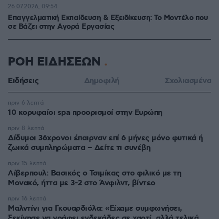
26.07.2026, 09:54
Επαγγελματική Εκπαίδευση & Εξειδίκευση: Το Mοντέλο που
σε Bάζει στην Aγορά Eργασίας
ΡΟΗ ΕΙΔΗΣΕΩΝ
Ειδήσεις
Δημοφιλή
Σχολιασμένα
πριν 6 λεπτά
10 κορυφαίοι spa προορισμοί στην Ευρώπη
πριν 8 λεπτά
Δίδυμοι 36χρονοι έπαιρναν επί 6 μήνες μόνο φυτικά ή
ζωικά συμπληρώματα – Δείτε τι συνέβη
πριν 15 λεπτά
Λίβερπουλ: Βασικός ο Τσιμίκας στο φιλικό με τη
Μονακό, ήττα με 3-2 στο Άνφιλντ, βίντεο
πριν 16 λεπτά
Μαλντίνι για Γκουαρδιόλα: «Είχαμε συμφωνήσει,
ξεκίνησε να γράφει ενδεκάδες σε χαρτί, αλλά τελικά