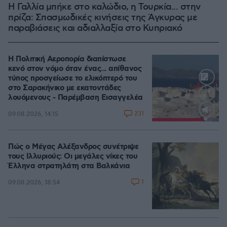
Η Γαλλία μπήκε στο καλώδιο, η Τουρκία... στην
πρίζα: Σπασμωδικές κινήσεις της Άγκυρας με
παραβιάσεις και αδιαλλαξία στο Κυπριακό
Η Πολιτική Αεροπορία διαπίστωσε
κενό στον νόμο όταν ένας... απίθανος
τύπος προσγείωσε το ελικόπτερό του
στο Σαρακήνικο με εκατοντάδες
λουόμενους - Παρέμβαση Εισαγγελέα
231
09.08.2026, 14:15
Loaded
:
100.00%
Πώς ο Μέγας Αλέξανδρος συνέτριψε
τους Ιλλυριούς: Οι μεγάλες νίκες του
Έλληνα στρατηλάτη στα Βαλκάνια
1
09.08.2026, 18:54