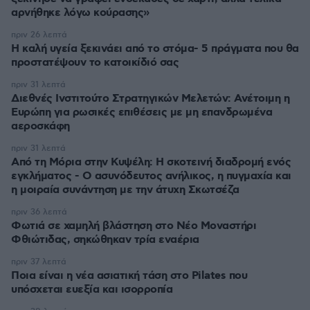
αρνήθηκε λόγω κούρασης»
πριν 26 λεπτά
Η καλή υγεία ξεκινάει από το στόμα- 5 πράγματα που θα
προστατέψουν το κατοικίδιό σας
πριν 31 λεπτά
Διεθνές Ινστιτούτο Στρατηγικών Μελετών: Ανέτοιμη η
Ευρώπη για ρωσικές επιθέσεις με μη επανδρωμένα
αεροσκάφη
πριν 31 λεπτά
Από τη Μόρια στην Κυψέλη: Η σκοτεινή διαδρομή ενός
εγκλήματος - Ο ασυνόδευτος ανήλικος, η πυγμαχία και
η μοιραία συνάντηση με την άτυχη Σκωτσέζα
πριν 36 λεπτά
Φωτιά σε χαμηλή βλάστηση στο Νέο Μοναστήρι
Φθιώτιδας, σηκώθηκαν τρία εναέρια
πριν 37 λεπτά
Ποια είναι η νέα ασιατική τάση στο Pilates που
υπόσχεται ευεξία και ισορροπία