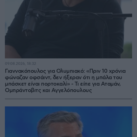
09.08.2026, 18:32
Γιαννακόπουλος για Ολυμπιακό: «Πριν 10 χρόνια
φώναζαν οφσάιντ, δεν ήξεραν ότι η μπάλα του
μπάσκετ είναι πορτοκαλί» - Τι είπε για Αταμάν,
Ομπράντοβιτς και Αγγελόπουλους