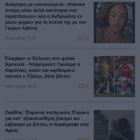
Ανάρτηση με υπονοούμενα: «Κάποιοι
άντρες είναι απλά κατώτεροι των
περιστάσεων» λέει η Ανδρομάχη εν
μέσω φημών για τη σχέση της με τον
Γιώργο Λιβάνη
26
09.08.2026, 15:57
Έλαμψαν οι Έλληνες στο φιλικό
Άρσεναλ - Ντόρτμουντ: Γκολάρα ο
Καρέτσας, ασίστ και κερδισμένο
πέναλτι ο Τζόλης, δείτε βίντεο
13
09.08.2026, 18:13
Σκιάθος: 15χρονος κατήγγειλε 17χρονο
για κατ' εξακολούθηση βιασμό και
εκβιασμό με βίντεο, τι περιέγραψε στις
Αρχές