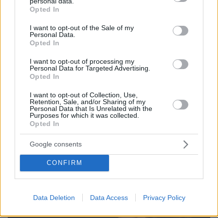
personal data.
grant or deny consent to Google and its third-party tags to
Opted In
use your data for below specified purposes in below Google
consent section.
I want to opt-out of the Sale of my
Personal Data.
09.08.2025, 11:48
Opted In
Το πρώτο κοινό στιγμιότυπο του Φίλιππου Μιχόπουλου
και της Κωνσταντίνας Ευριπίδου από τις καλοκαιρινές
I want to opt-out of processing my
τους διακοπές
Personal Data for Targeted Advertising.
Opted In
Η σχέση του επιχειρηματία και της Κύπριας
παρουσιάστριας έγινε γνωστή τον περασμένο
I want to opt-out of Collection, Use,
Νοέμβριο
Retention, Sale, and/or Sharing of my
Personal Data that Is Unrelated with the
Purposes for which it was collected.
Opted In
Google consents
CONFIRM
Data Deletion
Data Access
Privacy Policy