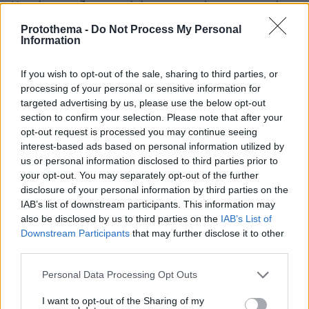
Η σχέση του ζευγαριού έγινε γνωστή τον περασμένο
Νοέμβριο
Protothema -
Do Not Process My Personal
Information
If you wish to opt-out of the sale, sharing to third parties, or
processing of your personal or sensitive information for
targeted advertising by us, please use the below opt-out
section to confirm your selection. Please note that after your
opt-out request is processed you may continue seeing
interest-based ads based on personal information utilized by
us or personal information disclosed to third parties prior to
your opt-out. You may separately opt-out of the further
disclosure of your personal information by third parties on the
IAB’s list of downstream participants. This information may
also be disclosed by us to third parties on the
IAB’s List of
Downstream Participants
that may further disclose it to other
third parties.
Please note that this website/app uses one or more Google
Personal Data Processing Opt Outs
services and may gather and store information including but
not limited to your visit or usage behaviour. You may click to
I want to opt-out of the Sharing of my