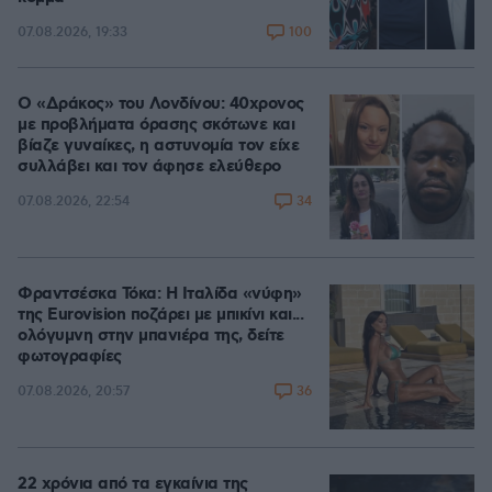
100
07.08.2026, 19:33
Ο «Δράκος» του Λονδίνου: 40χρονος
με προβλήματα όρασης σκότωνε και
βίαζε γυναίκες, η αστυνομία τον είχε
συλλάβει και τον άφησε ελεύθερο
34
07.08.2026, 22:54
Φραντσέσκα Τόκα: Η Ιταλίδα «νύφη»
της Eurovision ποζάρει με μπικίνι και...
ολόγυμνη στην μπανιέρα της, δείτε
φωτογραφίες
36
07.08.2026, 20:57
22 χρόνια από τα εγκαίνια της