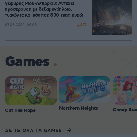
γέφυρας Ρίου-Αντιρρίου: Αντέχει
πρόσκρουση με δεξαμενόπλοιο,
τυφώνες και κόστισε 800 εκατ. ευρώ
72
07.08.2026, 09:08
Games
Northern Heights
Candy Bub
Cut The Rope
ΔΕΙΤΕ ΟΛΑ ΤΑ GAMES