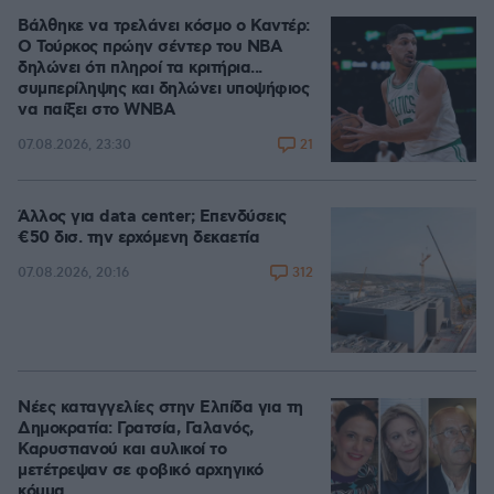
Βάλθηκε να τρελάνει κόσμο ο Καντέρ:
Ο Τούρκος πρώην σέντερ του NBA
δηλώνει ότι πληροί τα κριτήρια...
συμπερίληψης και δηλώνει υποψήφιος
να παίξει στο WNBA
21
07.08.2026, 23:30
Άλλος για data center; Επενδύσεις
€50 δισ. την ερχόμενη δεκαετία
312
07.08.2026, 20:16
Νέες καταγγελίες στην Ελπίδα για τη
Δημοκρατία: Γρατσία, Γαλανός,
Καρυστιανού και αυλικοί το
μετέτρεψαν σε φοβικό αρχηγικό
κόμμα