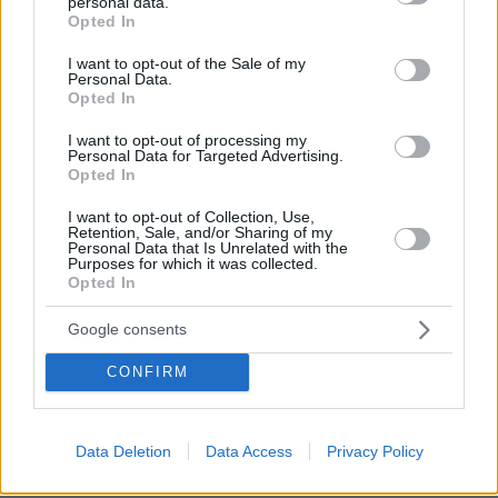
personal data.
grant or deny consent to Google and its third-party tags to
Opted In
08.08.2026, 00:30
use your data for below specified purposes in below Google
Είδατε σαμιαμίδι στο σπίτι σας; Γιατί δεν πρέπει να το
consent section.
σκοτώσετε
I want to opt-out of the Sale of my
Personal Data.
Opted In
08.08.2026, 00:28
Αποκαλύφθηκε η αιτία θανάτου του 29χρονου πρώην
I want to opt-out of processing my
NBAer Μπράντον Κλαρκ
Personal Data for Targeted Advertising.
Opted In
08.08.2026, 00:18
Πώς εξαργυρώνεται το ιδιωτικό πρόγραμμα σύνταξης –
I want to opt-out of Collection, Use,
Όλες οι επιλογές
Retention, Sale, and/or Sharing of my
Personal Data that Is Unrelated with the
08.08.2026, 00:14
Purposes for which it was collected.
Συνάντηση Ζελένσκι-Βούτσιτς στο Βελιγράδι:
Opted In
Οικονομία, ασφάλεια και στο βάθος... Ρωσία
Google consents
08.08.2026, 00:00
Σιροπιαστά γλυκά: Πού βρίσκουμε από τα καλύτερα
CONFIRM
γλυκά ταψιού για το σπίτι
07.08.2026, 23:47
Υπό έλεγχο η πυρκαγιά σε ισόγειο κατάστημα στο
Data Deletion
Data Access
Privacy Policy
Παλαιό Φάληρο, εκκενώθηκε προληπτικά πολυκατοικία