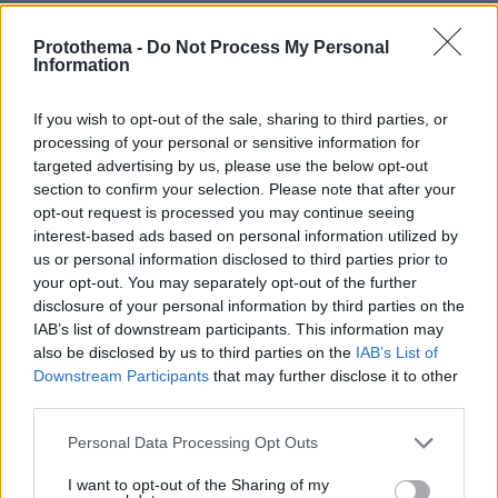
Protothema -
Do Not Process My Personal
ΡΟΗ ΕΙΔΗΣΕΩΝ
Information
Ειδήσεις
Δημοφιλή
Σχολιασμένα
If you wish to opt-out of the sale, sharing to third parties, or
processing of your personal or sensitive information for
πριν 35 λεπτά
targeted advertising by us, please use the below opt-out
Αποκαλύψεις Telegraph για τον Ινφαντίνο: Η εξαψήφια
section to confirm your selection. Please note that after your
αποζημίωση σε πρώην εργαζόμενη της UEFA και η
opt-out request is processed you may continue seeing
φερόμενη σχέση τους
interest-based ads based on personal information utilized by
08.08.2026, 01:25
us or personal information disclosed to third parties prior to
Ρωσία για το drone με εκρηκτικά σε γερμανικό
your opt-out. You may separately opt-out of the further
αεροδρόμιο: «Βιαστικά στημένη προβοκάτσια»
disclosure of your personal information by third parties on the
IAB’s list of downstream participants. This information may
08.08.2026, 01:00
also be disclosed by us to third parties on the
IAB’s List of
Ιδέες για πρωινό έτοιμο από το βράδυ: Εύκολες και
Downstream Participants
that may further disclose it to other
θρεπτικές επιλογές για κάθε μέρα
third parties.
08.08.2026, 00:50
Ρωσικό πλήγμα προκάλεσε ζημιές σε γήπεδο στην
Please note that this website/app uses one or more Google
Personal Data Processing Opt Outs
Οδησσό μία ημέρα πριν από αγώνα πρωταθλήματος,
services and may gather and store information including but
δείτε βίντεο
not limited to your visit or usage behaviour. You may click to
I want to opt-out of the Sharing of my