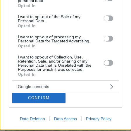
personal data.
grant or deny consent to Google and its third-party tags to
Opted In
use your data for below specified purposes in below Google
consent section.
I want to opt-out of the Sale of my
Personal Data.
Opted In
I want to opt-out of processing my
Personal Data for Targeted Advertising.
Opted In
I want to opt-out of Collection, Use,
Retention, Sale, and/or Sharing of my
Personal Data that Is Unrelated with the
Purposes for which it was collected.
Opted In
Google consents
08.08.2026, 14:25
Συνέντευξη ποταμός του Χάντερ Μπάιντεν: Ο
CONFIRM
πατέρας μου έχει μεταστάσεις στα οστά - Έπινα 4
λίτρα βότκα τη μέρα, κάπνιζα κρακ κάθε 15 λεπτά
Data Deletion
Data Access
Privacy Policy