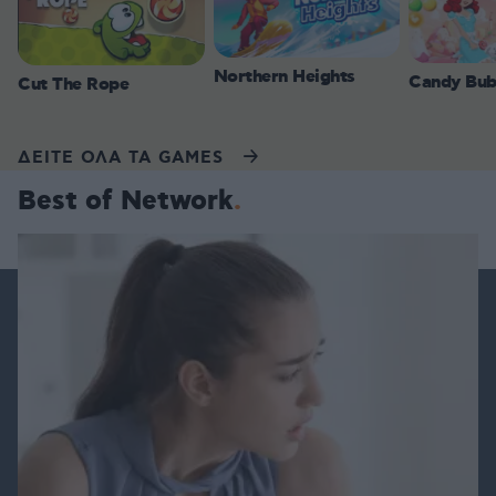
Northern Heights
Candy Bub
Cut The Rope
ΔΕΙΤΕ ΟΛΑ ΤΑ GAMES
Best of Network