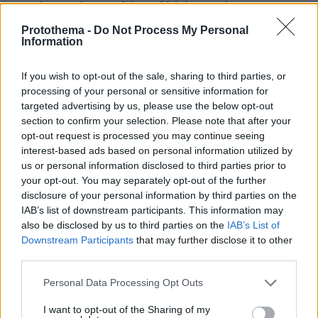
μητρότητα μόνο στα λόγια αλλά όχι στα έργα
Protothema -
Do Not Process My Personal
πριν 31 λεπτά
Information
Συμπαίκτης του Τζόλη ο Μπρούνο Γκιμαράες:
Ανακοινώθηκε από την Άρσεναλ ο Βραζιλιάνος
If you wish to opt-out of the sale, sharing to third parties, or
πριν 39 λεπτά
processing of your personal or sensitive information for
Οι ωραιότερες παραλίες της Πάρου
targeted advertising by us, please use the below opt-out
section to confirm your selection. Please note that after your
ΔΕΙΤΕ ΟΛΕΣ ΤΙΣ ΕΙΔΗΣΕΙΣ
opt-out request is processed you may continue seeing
interest-based ads based on personal information utilized by
us or personal information disclosed to third parties prior to
your opt-out. You may separately opt-out of the further
disclosure of your personal information by third parties on the
ΤΑ ΠΙΟ ΔΗΜΟΦΙΛΗ
IAB’s list of downstream participants. This information may
also be disclosed by us to third parties on the
IAB’s List of
Downstream Participants
that may further disclose it to other
third parties.
Please note that this website/app uses one or more Google
Personal Data Processing Opt Outs
services and may gather and store information including but
not limited to your visit or usage behaviour. You may click to
I want to opt-out of the Sharing of my