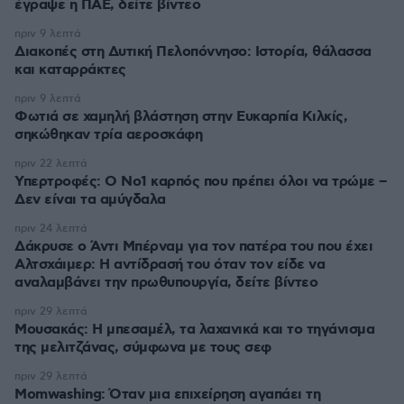
έγραψε η ΠΑΕ, δείτε βίντεο
πριν 9 λεπτά
Διακοπές στη Δυτική Πελοπόννησο: Ιστορία, θάλασσα
και καταρράκτες
πριν 9 λεπτά
Φωτιά σε χαμηλή βλάστηση στην Ευκαρπία Κιλκίς,
σηκώθηκαν τρία αεροσκάφη
πριν 22 λεπτά
Υπερτροφές: Ο Νο1 καρπός που πρέπει όλοι να τρώμε –
Δεν είναι τα αμύγδαλα
πριν 24 λεπτά
Δάκρυσε ο Άντι Μπέρναμ για τον πατέρα του που έχει
Αλτσχάιμερ: Η αντίδρασή του όταν τον είδε να
αναλαμβάνει την πρωθυπουργία, δείτε βίντεο
πριν 29 λεπτά
Μουσακάς: Η μπεσαμέλ, τα λαχανικά και το τηγάνισμα
της μελιτζάνας, σύμφωνα με τους σεφ
πριν 29 λεπτά
Momwashing: Όταν μια επιχείρηση αγαπάει τη