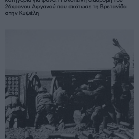
κατηγορία για φόνο: Η σκοτεινή διαδρομή του
26χρονου Αφγανού που σκότωσε τη Βρετανίδα
στην Κυψέλη