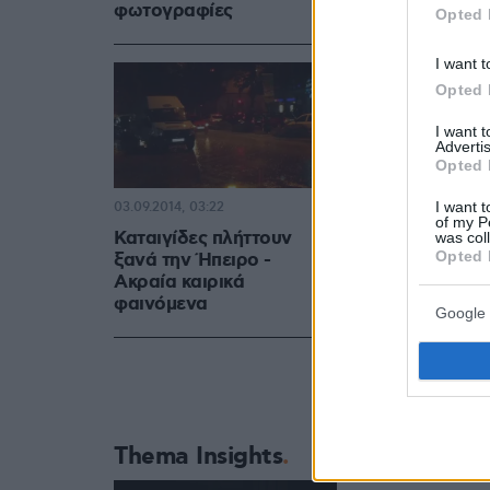
φωτογραφίες
Opted 
I want t
Opted 
I want 
Advertis
Opted 
I want t
03.09.2014, 03:22
of my P
Καταιγίδες πλήττουν
was col
Opted 
ξανά την Ήπειρο -
Ακραία καιρικά
φαινόμενα
Google 
Thema Insights