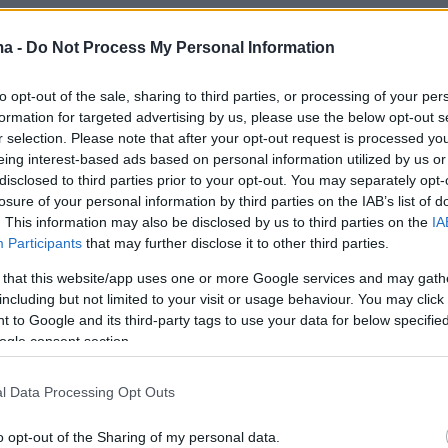
ma -
Do Not Process My Personal Information
 στην κυκλοφορία των οχημάτων προκάλεσε
μπουρίνι που ξέσπασε στη Θεσσαλονίκη και
to opt-out of the sale, sharing to third parties, or processing of your per
 περιοχές.
formation for targeted advertising by us, please use the below opt-out s
r selection. Please note that after your opt-out request is processed y
eing interest-based ads based on personal information utilized by us or
ατράπηκαν σε ποτάμια, καθιστώντας δυσχερή
disclosed to third parties prior to your opt-out. You may separately opt-
ή της κυκλοφορίας, ενώ δεν έλειψαν τα
losure of your personal information by third parties on the IAB’s list of
χήματα, ευτυχώς μόνο με υλικές ζημιές.
. This information may also be disclosed by us to third parties on the
IA
Participants
that may further disclose it to other third parties.
 that this website/app uses one or more Google services and may gath
including but not limited to your visit or usage behaviour. You may click 
 to Google and its third-party tags to use your data for below specifi
ogle consent section.
l Data Processing Opt Outs
o opt-out of the Sharing of my personal data.