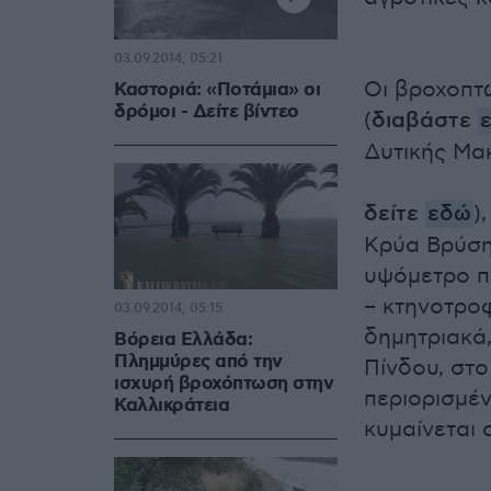
03.09.2014, 05:21
Οι βροχοπτώ
Καστοριά: «Ποτάμια» οι
δρόμοι - Δείτε βίντεο
(
διαβάστε
Δυτικής Μα
δείτε
εδώ
)
Κρύα Βρύση
υψόμετρο πλ
– κτηνοτροφ
03.09.2014, 05:15
δημητριακά,
Βόρεια Ελλάδα:
Πλημμύρες από την
Πίνδου, στο
ισχυρή βροχόπτωση στην
περιορισμέν
Καλλικράτεια
κυμαίνεται 