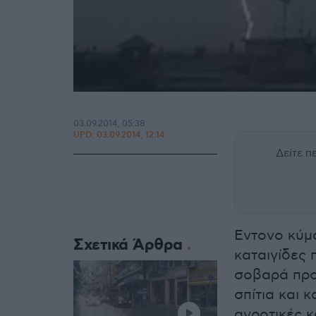
03.09.2014, 05:38
UPD:
03.09.2014, 12:14
Δείτε 
Εντονο κύμα
Σχετικά Άρθρα
καταιγίδες
σοβαρά προ
σπίτια και 
αγροτικές κ