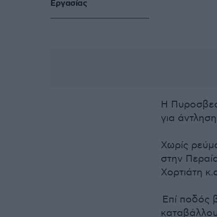
Eργασίας
Η Πυροσβεσ
για άντληση
Χωρίς ρεύμ
στην Περαία
Χορτιάτη κ.
Επί ποδός β
καταβάλλου