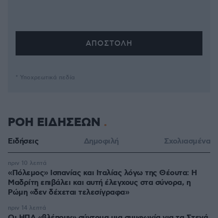
* Υποχρεωτικά πεδία
ΡΟΗ ΕΙΔΗΣΕΩΝ
Ειδήσεις
Δημοφιλή
Σχολιασμένα
πριν 10 λεπτά
«Πόλεμος» Ισπανίας και Ιταλίας λόγω της Θέουτα: Η
Μαδρίτη επιβάλει και αυτή έλεγχους στα σύνορα, η
Ρώμη «δεν δέχεται τελεσίγραφα»
πριν 14 λεπτά
Οι ΗΠΑ «βλέπουν» σύντομα μια συμφωνία για τα Στενά