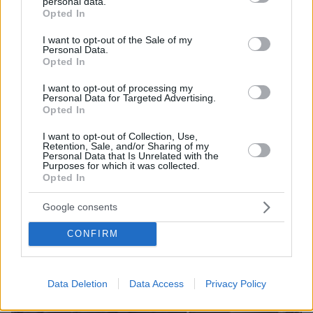
personal data.
grant or deny consent to Google and its third-party tags to
πριν μία ώρα
Opted In
use your data for below specified purposes in below Google
Τήνος: Μια διαδρομή στα χωριά, τα τοπία και τα
consent section.
αξιοθέατα του νησιού
I want to opt-out of the Sale of my
Personal Data.
Opted In
πριν μία ώρα
«Προδίδει τη Γαλλία», λέει ο Μασκ για πολιτικό που
ζήτησε να «κλείνει» το X σε προεκλογικές περιόδους
I want to opt-out of processing my
Personal Data for Targeted Advertising.
για να μην επηρεάζει τους ψηφοφόρους
Opted In
I want to opt-out of Collection, Use,
ΔΕΙΤΕ ΟΛΕΣ ΤΙΣ ΕΙΔΗΣΕΙΣ
Retention, Sale, and/or Sharing of my
Personal Data that Is Unrelated with the
Purposes for which it was collected.
Opted In
ΤΑ ΠΙΟ ΔΗΜΟΦΙΛΗ
Google consents
CONFIRM
Data Deletion
Data Access
Privacy Policy