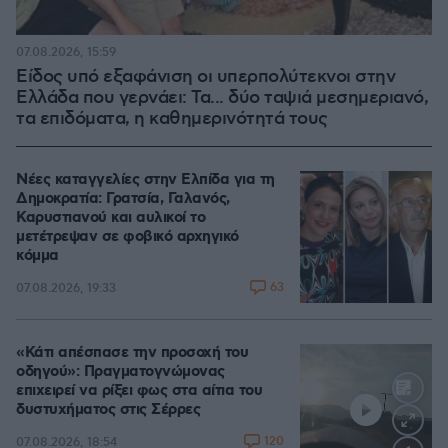
07.08.2026, 15:59
Είδος υπό εξαφάνιση οι υπερπολύτεκνοι στην
Ελλάδα που γερνάει: Τα... δύο ταψιά μεσημεριανό,
τα επιδόματα, η καθημερινότητά τους
Νέες καταγγελίες στην Ελπίδα για τη
Δημοκρατία: Γρατσία, Γαλανός,
Καρυστιανού και αυλικοί το
μετέτρεψαν σε φοβικό αρχηγικό
κόμμα
63
07.08.2026, 19:33
«Κάτι απέσπασε την προσοχή του
οδηγού»: Πραγματογνώμονας
επιχειρεί να ρίξει φως στα αίτια του
δυστυχήματος στις Σέρρες
120
07.08.2026, 18:54