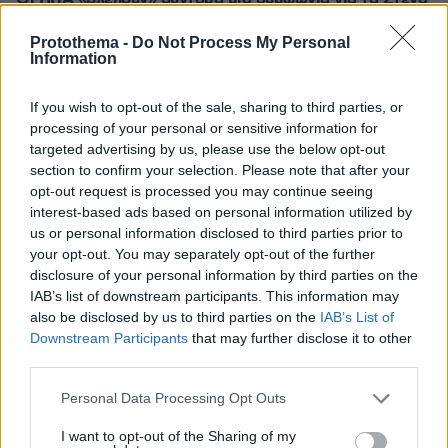
του Ορμούζ, «υπάρχει πρόοδος μεταξύ Ιράν και Ομάν»
Protothema -
Do Not Process My Personal
πριν 18 λεπτά
Information
«Βγήκα χάλια!»: Γιατί δεν μας αρέσουμε στις
φωτογραφίες, ενώ οι άλλοι μάς βλέπουν όμορφους
If you wish to opt-out of the sale, sharing to third parties, or
πριν 18 λεπτά
processing of your personal or sensitive information for
Νέα Αγχίαλος: 66χρονος σάτυρος αυνανιζόταν
targeted advertising by us, please use the below opt-out
πρακολουθώντας την 13χρονη γειτόνισσα του
section to confirm your selection. Please note that after your
opt-out request is processed you may continue seeing
πριν 27 λεπτά
interest-based ads based on personal information utilized by
Μπορούμε να καταψύξουμε τα σύκα;
us or personal information disclosed to third parties prior to
πριν 29 λεπτά
your opt-out. You may separately opt-out of the further
Η φωτογραφία της 61χρονης Ελίζαμπεθ Χάρλεϊ με
disclosure of your personal information by third parties on the
μπικίνι
IAB’s list of downstream participants. This information may
also be disclosed by us to third parties on the
IAB’s List of
πριν 35 λεπτά
Ο «Δράκος» του Λονδίνου: 40χρονος με προβλήματα
Downstream Participants
that may further disclose it to other
όρασης σκότωνε και βίαζε γυναίκες, η αστυνομία τον
third parties.
είχε συλλάβει και τον άφησε ελεύθερο
Please note that this website/app uses one or more Google
Personal Data Processing Opt Outs
πριν 39 λεπτά
services and may gather and store information including but
Οι 10 «ήσυχες» παραλίες της Νάξου
not limited to your visit or usage behaviour. You may click to
I want to opt-out of the Sharing of my