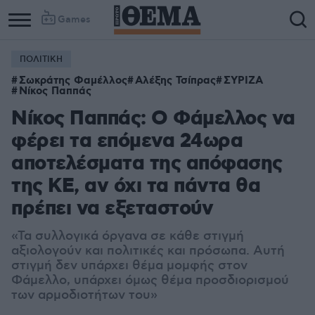
Games
ΠΟΛΙΤΙΚΗ
Column
Column
Σωκράτης Φαμέλλος
Αλέξης Τσίπρας
ΣΥΡΙΖΑ
1
2
Νίκος Παππάς
Νίκος Παππάς: Ο Φάμελλος να
φέρει τα επόμενα 24ωρα
αποτελέσματα της απόφασης
της ΚΕ, αν όχι τα πάντα θα
πρέπει να εξεταστούν
«
Τα συλλογικά όργανα σε κάθε στιγμή
αξιολογούν και πολιτικές και πρόσωπα. Αυτή
στιγμή δεν υπάρχει θέμα μομφής στον
Φάμελλο, υπάρχει όμως θέμα προσδιορισμού
των αρμοδιοτήτων του»