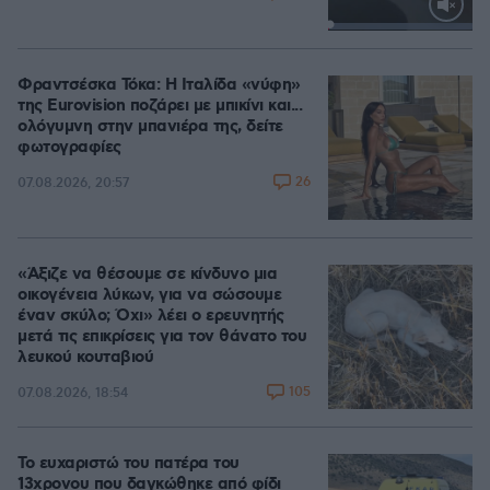
Loaded
:
100.00%
Φραντσέσκα Τόκα: Η Ιταλίδα «νύφη»
της Eurovision ποζάρει με μπικίνι και...
ολόγυμνη στην μπανιέρα της, δείτε
φωτογραφίες
26
07.08.2026, 20:57
«Άξιζε να θέσουμε σε κίνδυνο μια
οικογένεια λύκων, για να σώσουμε
έναν σκύλο; Όχι» λέει ο ερευνητής
μετά τις επικρίσεις για τον θάνατο του
λευκού κουταβιού
105
07.08.2026, 18:54
Το ευχαριστώ του πατέρα του
13χρονου που δαγκώθηκε από φίδι