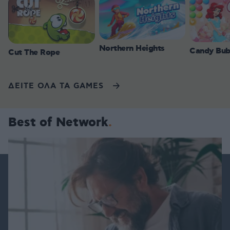
Northern Heights
Candy Bub
Cut The Rope
ΔΕΙΤΕ ΟΛΑ ΤΑ GAMES
Best of Network