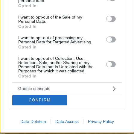
personal data.
ιστορία του ποδοσφαίρου με μια υπογραφή σε...
grant or deny consent to Google and its third-party tags to
Opted In
χαρτοπετσέτα
use your data for below specified purposes in below Google
consent section.
I want to opt-out of the Sale of my
Personal Data.
Opted In
I want to opt-out of processing my
Personal Data for Targeted Advertising.
Opted In
I want to opt-out of Collection, Use,
Retention, Sale, and/or Sharing of my
Personal Data that Is Unrelated with the
Purposes for which it was collected.
Opted In
Google consents
CONFIRM
Data Deletion
Data Access
Privacy Policy