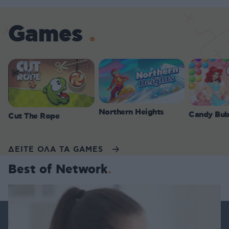
Games
Northern Heights
Candy Bub
Cut The Rope
ΔΕΙΤΕ ΟΛΑ ΤΑ GAMES
Best of Network