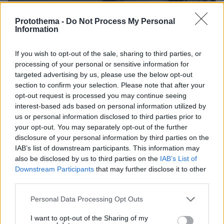
Protothema -
Do Not Process My Personal
Information
If you wish to opt-out of the sale, sharing to third parties, or
processing of your personal or sensitive information for
targeted advertising by us, please use the below opt-out
section to confirm your selection. Please note that after your
opt-out request is processed you may continue seeing
interest-based ads based on personal information utilized by
us or personal information disclosed to third parties prior to
your opt-out. You may separately opt-out of the further
disclosure of your personal information by third parties on the
IAB’s list of downstream participants. This information may
also be disclosed by us to third parties on the
IAB’s List of
Downstream Participants
that may further disclose it to other
third parties.
08.08.2026, 21:43
Please note that this website/app uses one or more Google
Personal Data Processing Opt Outs
Χόρχε Μέσι: Ο εργάτης από το Ροσάριο που πήρε
services and may gather and store information including but
τον 13χρονο Λιονέλ από το χέρι και άλλαξε την
not limited to your visit or usage behaviour. You may click to
I want to opt-out of the Sharing of my