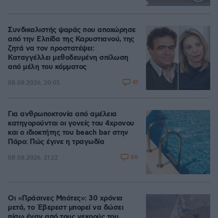
Loaded
:
100.00%
Συνδικαλιστής ψαράς που αποχώρησε
από την Ελπίδα της Καρυστιανού, της
ζητά να τον προστατέψει:
Καταγγέλλει μεθοδευμένη σπίλωση
από μέλη του κόμματος
41
08.08.2026, 20:05
Για ανθρωποκτονία από αμέλεια
κατηγορούνται οι γονείς του 4χρονου
και ο ιδιοκτήτης του beach bar στην
Πάρο: Πώς έγινε η τραγωδία
88
08.08.2026, 21:22
Οι «Πράσινες Μπότες»: 30 χρόνια
μετά, το Έβερεστ μπορεί να δώσει
πίσω έναν από τους νεκρούς του