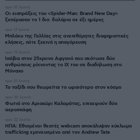
πριν 10 λεπτά
Οι εισπράξεις του «Spider-Man: Brand New Day»
ξεπέρασαν το 1 δισ. δολάρια σε έξι ημέρες
πριν 17 λεπτά
Μπλόκο της Γαλλίας στις ανεπιθύμητες διαφημιστικές
κλήσεις, πότε ξεκινά η απαγόρευση
πριν 19 λεπτά
Ισόβια στον 25χρονο Αφγανό που σκότωσε δύο
ανθρώπους ρίχνοντας το ΙΧ του σε διαδήλωση στο
Μόναχο
πριν 21 λεπτά
Το ταξίδι που θεωρείται το ωραιότερο στον κόσμο
πριν 30 λεπτά
Φωτιά στο Αριοχώρι Καλαμάτας, επιχειρούν δύο
αεροσκάφη
πριν 32 λεπτά
ΗΠΑ: Εθισμένοι θεατές webcam αποκάλυψαν κύκλωμα
trafficking εμπνευσμένο από τον Andrew Tate