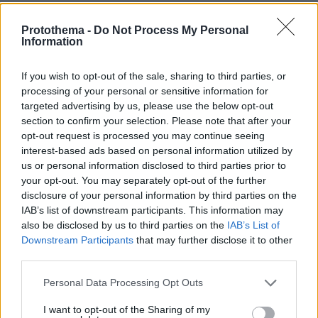
Protothema -
Do Not Process My Personal
Information
Στη σχολή τι
17.06.2026, 11:12
If you wish to opt-out of the sale, sharing to third parties, or
κάνουν το σάκο?
processing of your personal or sensitive information for
ΑΠΑΝΤΗΣΗ
targeted advertising by us, please use the below opt-out
section to confirm your selection. Please note that after your
opt-out request is processed you may continue seeing
Το χειρότερο απ'όλα
interest-based ads based on personal information utilized by
17.06.2026, 10:46
us or personal information disclosed to third parties prior to
Το χειρότερο είναι τα υπόλοιπα κ@λόπαιδα που
your opt-out. You may separately opt-out of the further
τραβάνε βίντεο αντί να τις χωρίσουν. Αποτυχία
disclosure of your personal information by third parties on the
πλήρης. Αυτοί είναι οι αυριανοί ψηφορόροι, οι "δε
IAB’s list of downstream participants. This information may
βρίσκω δουλειά", οι "που είναι το κράτος". Στα
also be disclosed by us to third parties on the
IAB’s List of
τσακίδια.
Downstream Participants
that may further disclose it to other
third parties.
ΑΠΑΝΤΗΣΗ
Please note that this website/app uses one or more Google
Personal Data Processing Opt Outs
services and may gather and store information including but
Αγαπούλας
not limited to your visit or usage behaviour. You may click to
I want to opt-out of the Sharing of my
17.06.2026, 10:42