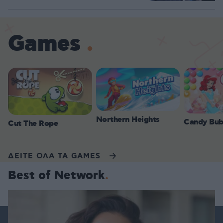
Games
Northern Heights
Candy Bub
Cut The Rope
ΔΕΙΤΕ ΟΛΑ ΤΑ GAMES
Best of Network