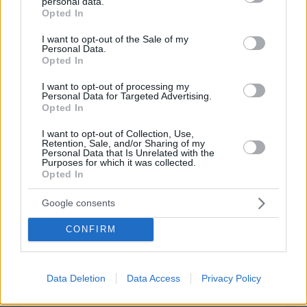
personal data.
grant or deny consent to Google and its third-party tags to
Και έκατσε και τις έφαγε. Συγχαρητήρια πραγματικά
Opted In
use your data for below specified purposes in below Google
ΑΠΑΝΤΗΣΗ
consent section.
I want to opt-out of the Sale of my
Personal Data.
Opted In
ΠΡΟΣΘΗΚΗ ΣΧΟΛΙΟΥ
I want to opt-out of processing my
Personal Data for Targeted Advertising.
Opted In
ΌΝΟΜΑ *
I want to opt-out of Collection, Use,
Retention, Sale, and/or Sharing of my
Personal Data that Is Unrelated with the
Purposes for which it was collected.
Opted In
EMAIL
Google consents
CONFIRM
ΣΧΌΛΙΟ *
Data Deletion
Data Access
Privacy Policy