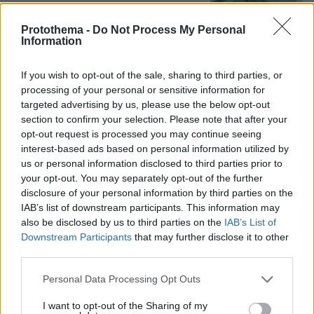
101
08.08.2026, 09:25
Protothema -
Do Not Process My Personal
Information
Εντοπίστηκε η «Αράχνη» του Άσαντ:
If you wish to opt-out of the sale, sharing to third parties, or
Πώς ένα ξεχασμένο σημειωματάριο
processing of your personal or sensitive information for
οδήγησε στα ίχνη του διαβόητου
targeted advertising by us, please use the below opt-out
αρχικατασκόπου
section to confirm your selection. Please note that after your
opt-out request is processed you may continue seeing
21
08.08.2026, 10:56
interest-based ads based on personal information utilized by
us or personal information disclosed to third parties prior to
your opt-out. You may separately opt-out of the further
Το «σκουλήκι του διαβόλου» που ζει
disclosure of your personal information by third parties on the
1,3 χιλιόμετρα κάτω από τη Γη και
IAB’s list of downstream participants. This information may
αλλάζει όσα γνωρίζαμε για τη ζωή:
also be disclosed by us to third parties on the
IAB’s List of
«Οι άνθρωποι δεν κυβερνάμε τον
Downstream Participants
that may further disclose it to other
κόσμο»
third parties.
62
08.08.2026, 08:57
Please note that this website/app uses one or more Google
Personal Data Processing Opt Outs
services and may gather and store information including but
not limited to your visit or usage behaviour. You may click to
I want to opt-out of the Sharing of my