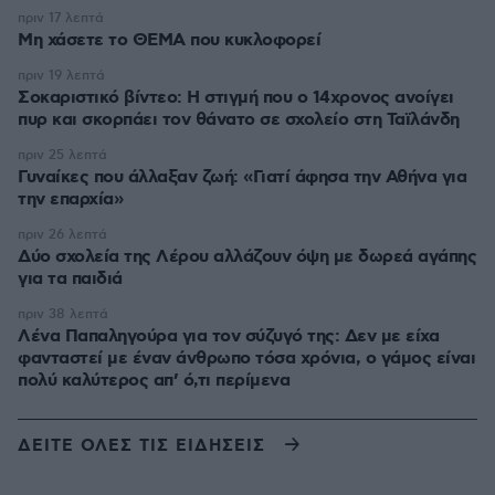
πριν 17 λεπτά
Μη χάσετε το ΘΕΜΑ που κυκλοφορεί
πριν 19 λεπτά
Σοκαριστικό βίντεο: Η στιγμή που ο 14χρονος ανοίγει
πυρ και σκορπάει τον θάνατο σε σχολείο στη Ταϊλάνδη
πριν 25 λεπτά
Γυναίκες που άλλαξαν ζωή: «Γιατί άφησα την Αθήνα για
την επαρχία»
πριν 26 λεπτά
Δύο σχολεία της Λέρου αλλάζουν όψη με δωρεά αγάπης
για τα παιδιά
πριν 38 λεπτά
Λένα Παπαληγούρα για τον σύζυγό της: Δεν με είχα
φανταστεί με έναν άνθρωπο τόσα χρόνια, ο γάμος είναι
πολύ καλύτερος απ’ ό,τι περίμενα
ΔΕΙΤΕ ΟΛΕΣ ΤΙΣ ΕΙΔΗΣΕΙΣ