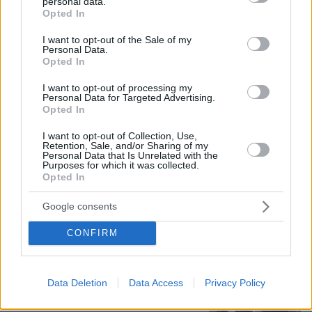
Καρέ-καρέ η ανάλυση του τροχαίου
personal data.
grant or deny consent to Google and its third-party tags to
στις Σέρρες με νεκρούς μητέρα και
Opted In
use your data for below specified purposes in below Google
γιο: Τι λέει πραγματογνώμονας στο
consent section.
protothema
I want to opt-out of the Sale of my
Personal Data.
Opted In
181
08.08.2026, 08:36
I want to opt-out of processing my
Personal Data for Targeted Advertising.
Opted In
Η φωτογραφία του Τσιτσιπά αγκαλιά
με τη σύντροφό του στην Ελβετία και
I want to opt-out of Collection, Use,
Retention, Sale, and/or Sharing of my
η βραδινή έξοδός τους για φαγητό
Personal Data that Is Unrelated with the
Purposes for which it was collected.
79
08.08.2026, 09:14
Opted In
Google consents
CONFIRM
Ο «Δράκος» του Λονδίνου: 40χρονος
με προβλήματα όρασης σκότωνε και
βίαζε γυναίκες, η αστυνομία τον είχε
συλλάβει και τον άφησε ελεύθερο
Data Deletion
Data Access
Privacy Policy
83
07.08.2026, 22:54