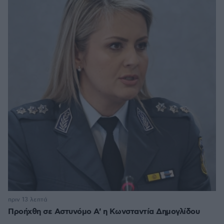
πριν 13 λεπτά
Προήχθη σε Αστυνόμο Α' η Κωνσταντία Δημογλίδου