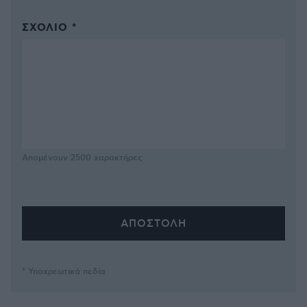
ΣΧΌΛΙΟ *
Απομένουν
2500
χαρακτήρες
* Υποχρεωτικά πεδία