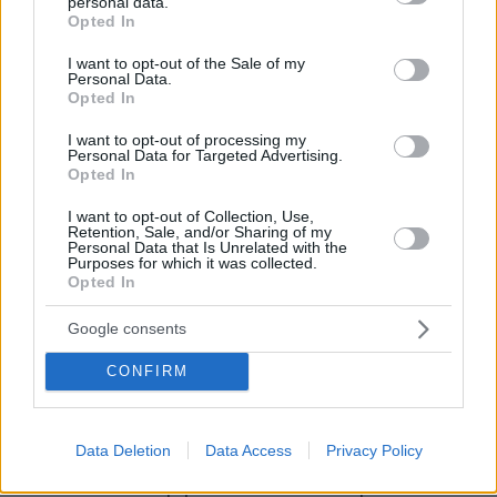
personal data.
grant or deny consent to Google and its third-party tags to
Opted In
Φ.ΤΡ.:
Μου αρέσει πάρα πολύ η μουσική. Και ο
use your data for below specified purposes in below Google
αθλητισμός, άσχετα με το πόλο, μου αρέσει ως
consent section.
I want to opt-out of the Sale of my
Personal Data.
τομέας ενασχόλησης. Εννοώ να ασχολούμαι με
Opted In
διάφορα προβλήματα που μπορεί να υπάρχουν
I want to opt-out of processing my
στο εκάστοτε άθλημα. Δεν ξέρω τι ακριβώς θα
Personal Data for Targeted Advertising.
ακολουθήσω, αλλά ο χώρος γενικά του
Opted In
αθλητισμού μου αρέσει.
I want to opt-out of Collection, Use,
Retention, Sale, and/or Sharing of my
Personal Data that Is Unrelated with the
Δ.Δ.:
Θα γινόσουν προπονήτρια;
Purposes for which it was collected.
Opted In
Φ.ΤΡ.:
Δεν νομίζω. Μου αρέσει πολύ η
Google consents
ενασχόληση με τα παιδιά βέβαια, αλλά δεν θα
ήθελα να το κάνω αυτό ως επάγγελμα διά βίου.
CONFIRM
Δ.Δ.:
Αδέρφια έχεις;
Data Deletion
Data Access
Privacy Policy
Φ.ΤΡ.:
Εναν αδερφό που είναι δύο χρόνια