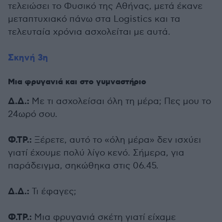
τελειώσει το Φυσικό της Αθήνας, μετά έκανε
μεταπτυχιακό πάνω στα Logistics και τα
τελευταία χρόνια ασχολείται με αυτά.
Σκηνή 3η
Μια φρυγανιά και στο γυμναστήριο
Δ.Δ.:
Με τι ασχολείσαι όλη τη μέρα; Πες μου το
24ωρό σου.
Φ.ΤΡ.:
Ξέρετε, αυτό το «όλη μέρα» δεν ισχύει
γιατί έχουμε πολύ λίγο κενό. Σήμερα, για
παράδειγμα, σηκώθηκα στις 06.45.
Δ.Δ.:
Τι έφαγες;
Φ.ΤΡ.:
Μια φρυγανιά σκέτη γιατί είχαμε