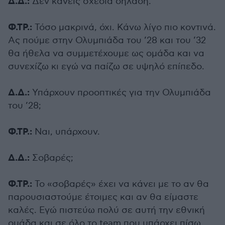
Δ.Δ.:
Δεν κάνεις σχέδια δηλαδή.
Φ.ΤΡ.:
Τόσο μακρινά, όχι. Κάνω λίγο πιο κοντινά.
Ας πούμε στην Ολυμπιάδα του ’28 και του ’32
θα ήθελα να συμμετέχουμε ως ομάδα και να
συνεχίζω κι εγώ να παίζω σε υψηλό επίπεδο.
Δ.Δ.:
Υπάρχουν προοπτικές για την Ολυμπιάδα
του ’28;
Φ.ΤΡ.:
Ναι, υπάρχουν.
Δ.Δ.:
Σοβαρές;
Φ.ΤΡ.:
Το «σοβαρές» έχει να κάνει με το αν θα
παρουσιαστούμε έτοιμες και αν θα είμαστε
καλές. Εγώ πιστεύω πολύ σε αυτή την εθνική
ομάδα και σε όλο το team που υπάρχει πίσω