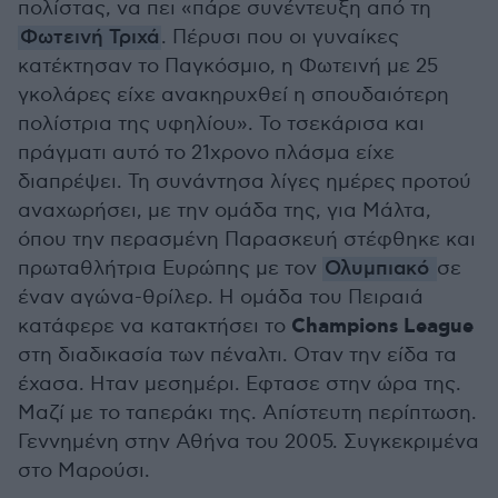
πολίστας, να πει «πάρε συνέντευξη από τη
Φωτεινή Τριχά
. Πέρυσι που οι γυναίκες
κατέκτησαν το Παγκόσμιο, η Φωτεινή με 25
γκολάρες είχε ανακηρυχθεί η σπουδαιότερη
πολίστρια της υφηλίου». Το τσεκάρισα και
πράγματι αυτό το 21χρονο πλάσμα είχε
διαπρέψει. Τη συνάντησα λίγες ημέρες προτού
αναχωρήσει, με την ομάδα της, για Μάλτα,
όπου την περασμένη Παρασκευή στέφθηκε και
πρωταθλήτρια Ευρώπης με τον
Ολυμπιακό
σε
έναν αγώνα-θρίλερ. Η ομάδα του Πειραιά
Champions League
κατάφερε να κατακτήσει το
στη διαδικασία των πέναλτι. Οταν την είδα τα
έχασα. Ηταν μεσημέρι. Εφτασε στην ώρα της.
Μαζί με το ταπεράκι της. Απίστευτη περίπτωση.
Γεννημένη στην Αθήνα του 2005. Συγκεκριμένα
στο Μαρούσι.