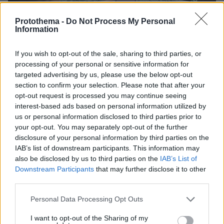
Protothema -
Do Not Process My Personal
Information
If you wish to opt-out of the sale, sharing to third parties, or
Σκηνή 2η
processing of your personal or sensitive information for
targeted advertising by us, please use the below opt-out
section to confirm your selection. Please note that after your
«Μου αρέσει η μουσική»
opt-out request is processed you may continue seeing
Δ.Δ.:
Εκτός από το πόλο, κάνεις κάτι άλλο;
interest-based ads based on personal information utilized by
us or personal information disclosed to third parties prior to
Σπουδάζεις;
your opt-out. You may separately opt-out of the further
disclosure of your personal information by third parties on the
Φ.ΤΡ.:
Είμαι σε μια σχολή, στη Διοίκηση
IAB’s list of downstream participants. This information may
Επιχειρήσεων. Δεν έχω βρει αυτό που μου
also be disclosed by us to third parties on the
IAB’s List of
Downstream Participants
that may further disclose it to other
αρέσει, κάτι που να με ιντριγκάρει για να
third parties.
ασχοληθώ πολύ, το ψάχνω λίγο ακόμα.
Please note that this website/app uses one or more Google
Personal Data Processing Opt Outs
services and may gather and store information including but
Δ.Δ.:
Μια έφεση πού έχεις;
not limited to your visit or usage behaviour. You may click to
I want to opt-out of the Sharing of my