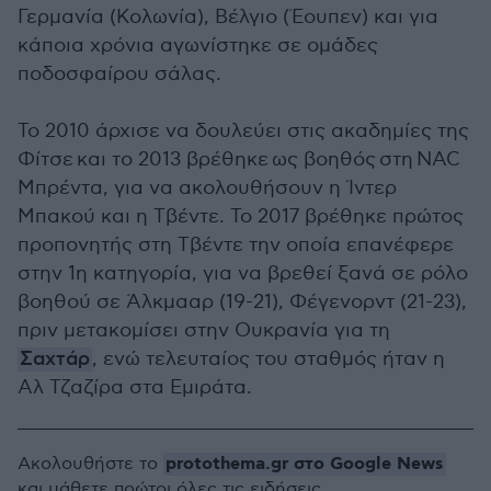
Γερμανία (Κολωνία), Βέλγιο (Έουπεν) και για
κάποια χρόνια αγωνίστηκε σε ομάδες
ποδοσφαίρου σάλας.
Το 2010 άρχισε να δουλεύει στις ακαδημίες της
Φίτσε και το 2013 βρέθηκε ως βοηθός στη NAC
Μπρέντα, για να ακολουθήσουν η Ίντερ
Μπακού και η Τβέντε. Το 2017 βρέθηκε πρώτος
προπονητής στη Τβέντε την οποία επανέφερε
στην 1η κατηγορία, για να βρεθεί ξανά σε ρόλο
βοηθού σε Άλκμααρ (19-21), Φέγενορντ (21-23),
πριν μετακομίσει στην Ουκρανία για τη
Σαχτάρ
, ενώ τελευταίος του σταθμός ήταν η
Αλ Τζαζίρα στα Εμιράτα.
protothema.gr στο Google News
Ακολουθήστε το
και μάθετε πρώτοι όλες τις ειδήσεις