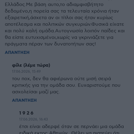
Ελλάδος.Με βάση αυτο,το αδιαμφισβήτητο
δεδομένο,η πορεία σας τα τελευταία χρόνια ήταν
εξαιρετική,άσχετα αν οι τίτλοι σας ήταν κυρίως
αποτέλεσμα και πολιτικών συγκυριών.Φυσικά είχατε
και πολύ καλή ομάδα.Αυτογνωσία λοιπόν παίδες και
θα είστε ευτυχισμένοι,χωρίς να γκρινιάζετε για
πράγματα πέραν των δυνατοτήτων σας!
ΑΠΑΝΤΗΣΗ
φίλε (λέμε τώρα)
17.06.2026, 15:49
του ποχ, δεν θα αφιέρωνα ούτε μισή σειρά
κριτικής για την ομάδα σου. Ευχαριστούμε που
ασχολείσαι μαζί μας.
ΑΠΑΝΤΗΣΗ
1 9 2 6
17.06.2026, 16:43
έτσι είναι αδερφέ όταν σε περνάει μια ομάδα
ειδικά εκτος Αθηνών.. Θέλει να πιστεύει ότι