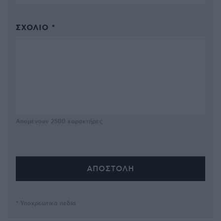
ΣΧΌΛΙΟ *
Απομένουν
2500
χαρακτήρες
* Υποχρεωτικά πεδία