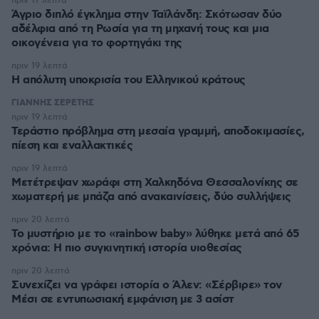
πριν 17 λεπτά
Άγριο διπλό έγκλημα στην Ταϊλάνδη: Σκότωσαν δύο
αδέλφια από τη Ρωσία για τη μηχανή τους και μια
οικογένεια για το φορτηγάκι της
πριν 19 λεπτά
Η απόλυτη υποκρισία του Ελληνικού κράτους
ΓΙΑΝΝΗΣ ΣΕΡΕΤΗΣ
πριν 19 λεπτά
Τεράστιο πρόβλημα στη μεσαία γραμμή, αποδοκιμασίες,
πίεση και εναλλακτικές
πριν 19 λεπτά
Μετέτρεψαν χωράφι στη Χαλκηδόνα Θεσσαλονίκης σε
χωματερή με μπάζα από ανακαινίσεις, δύο συλλήψεις
πριν 20 λεπτά
Το μυστήριο με το «rainbow baby» λύθηκε μετά από 65
χρόνια: Η πιο συγκινητική ιστορία υιοθεσίας
πριν 20 λεπτά
Συνεχίζει να γράφει ιστορία ο Άλεν: «Σέρβιρε» τον
Μέσι σε εντυπωσιακή εμφάνιση με 3 ασίστ