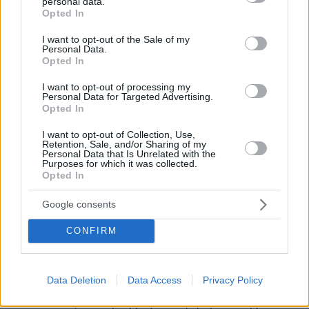
personal data.
grant or deny consent to Google and its third-party tags to
Θεμης
Opted In
use your data for below specified purposes in below Google
17.06.2026, 16:42
consent section.
I want to opt-out of the Sale of my
Κρίμα πολύ δύσκολα τα πράγματα χωρίς τον
Personal Data.
Λουτσεσκου
Opted In
ΑΠΑΝΤΗΣΗ
I want to opt-out of processing my
Personal Data for Targeted Advertising.
Opted In
ΜΟΥΡΙΝΙΟ
I want to opt-out of Collection, Use,
17.06.2026, 16:26
Retention, Sale, and/or Sharing of my
ΜΕΧΡΙ ΤΑ 55 ΔΕΝ ΕΚΑΝΕ ΤΙΠΟΤΑ,ΑΠΟ ΔΩ ΚΑΙ ΠΕΡΑ
Personal Data that Is Unrelated with the
Purposes for which it was collected.
ΘΑ ΓΙΝΕΙ Ο ΑΝΤΣΕΛΟΤΙ?
Opted In
ΑΠΑΝΤΗΣΗ
Google consents
CONFIRM
Έλλειψη Αυτογνωσίας...
17.06.2026, 15:43
Data Deletion
Data Access
Privacy Policy
...Αυτό είναι το πρόβλημα του μέσου οπαδόυ του
πάοκ.Παιδιά,είστε η 4η μεγαλύτερη ομάδα της