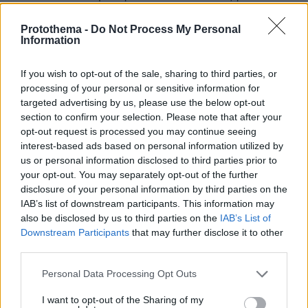
υπάρχει αλαζονεία, τόσο θα τιμωρεί. Ο άλλος γράφει
για uefa ranking, και θα παίξει με ομαδες οπως τα
Protothema -
Do Not Process My Personal
Information
αλουμίνια του σερίφη. Σεντονακι όμως ούτε
μυρωδιά. Συνεχίστε...
If you wish to opt-out of the sale, sharing to third parties, or
ΑΠΑΝΤΗΣΗ
processing of your personal or sensitive information for
targeted advertising by us, please use the below opt-out
Αθεόφοβος
section to confirm your selection. Please note that after your
17.06.2026, 17:02
opt-out request is processed you may continue seeing
Πω ρε κόμπλεξ.....
interest-based ads based on personal information utilized by
ΑΠΑΝΤΗΣΗ
us or personal information disclosed to third parties prior to
your opt-out. You may separately opt-out of the further
Κομπλεξ;;;;
disclosure of your personal information by third parties on the
17.06.2026, 17:36
IAB’s list of downstream participants. This information may
Ανωτερότητας; Κάτσε τώρα με προπονητη τον
also be disclosed by us to third parties on the
IAB’s List of
Πουτσιτς να παίζεις "ολοκληρωτικό
Downstream Participants
that may further disclose it to other
ποδόσφαιρο ", με βάση τα λεγόμενα των
third parties.
"αθλητικογράφων " σας.
Please note that this website/app uses one or more Google
Personal Data Processing Opt Outs
ΑΠΑΝΤΗΣΗ
services and may gather and store information including but
not limited to your visit or usage behaviour. You may click to
I want to opt-out of the Sharing of my