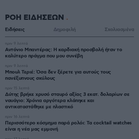
ΡΟΗ ΕΙΔΗΣΕΩΝ
Ειδήσεις
Δημοφιλή
Σχολιασμένα
πριν 9 λεπτά
Αντόνιο Μπαντέρας: Η καρδιακή προσβολή ήταν το
καλύτερο πράγμα που μου συνέβη
πριν 9 λεπτά
Μπουλ Τεριέ: Όσα δεν ξέρετε για αυτούς τους
πανέξυπνους σκύλους
πριν 15 λεπτά
Δύτης βρήκε χρυσό σταυρό αξίας 3 εκατ. δολαρίων σε
ναυάγιο: Χρόνια αργότερα κλάπηκε και
αντικαταστάθηκε με πλαστικό
πριν 16 λεπτά
Περισσότερο κόσμημα παρά ρολόι: Τα cocktail watches
είναι η νέα μας εμμονή