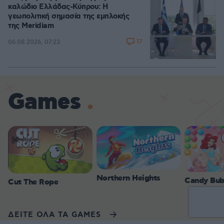
καλώδιο Ελλάδας-Κύπρου: Η
γεωπολιτική σημασία της εμπλοκής
της Meridiam
17
06.08.2026, 07:23
Games
Northern Heights
Candy Bub
Cut The Rope
ΔΕΙΤΕ ΟΛΑ ΤΑ GAMES