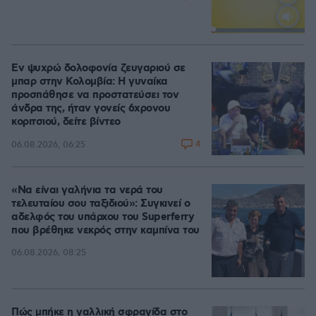
Loaded
:
100.00%
Εν ψυχρώ δολοφονία ζευγαριού σε
μπαρ στην Κολομβία: Η γυναίκα
προσπάθησε να προστατεύσει τον
άνδρα της, ήταν γονείς 6χρονου
κοριτσιού, δείτε βίντεο
4
06.08.2026, 06:25
«Να είναι γαλήνια τα νερά του
τελευταίου σου ταξιδιού»: Συγκινεί ο
αδελφός του υπάρχου του Superferry
που βρέθηκε νεκρός στην καμπίνα του
06.08.2026, 08:25
Πώς μπήκε η γαλλική σφραγίδα στο