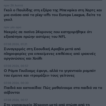
πριν 26 λεπτά
Γκολ ο Παυλίδης στη εξάρα της Μπενφίκα στη Χαρτς και
μια ανάσα από τα play-offs του Europa League, δείτε τα
γκολ
πριν μία ώρα
Νεκρός σε πισίνα 24χρονος που κατηγορήθηκε ότι
εξαπάτησε πρώην αστέρες του NFL
07.08.2026, 01:21
Συναγερμός στη Σαουδική Αραβία μετά από
πληροφορίες για επικείμενες επιθέσεις από ιρακινές
οργανώσεις και Χούθι
07.08.2026, 00:57
Ο Ρόμπι Γουίλιαμς έφυγε, αλλά το γιγαντιαίο ρομπότ
του έμεινε και «τρομάζει» τους γείτονες
07.08.2026, 00:30
Παιδιά και κατοικίδια: Πώς μαθαίνουμε στα παιδιά να τα
σέβονται
07.08.2026, 00:17
Στο νοσοκομείο 30χρονη μετά από πτώση από τη