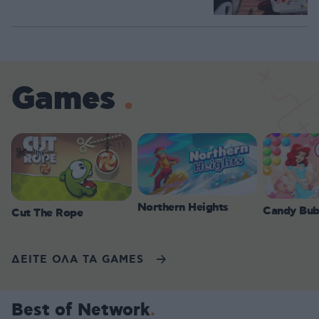
Games
Northern Heights
Candy Bub
Cut The Rope
ΔΕΙΤΕ ΟΛΑ ΤΑ GAMES
Best of Network