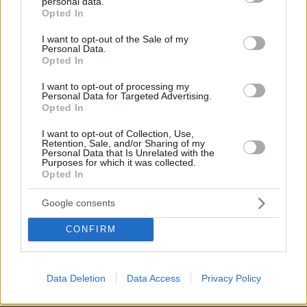
personal data.
grant or deny consent to Google and its third-party tags to
Opted In
use your data for below specified purposes in below Google
consent section.
I want to opt-out of the Sale of my
Personal Data.
Opted In
30.07.2026, 09:33
Το DEI College παρουσιάζει τη Sophia. Την πρώτη 24/7
I want to opt-out of processing my
βοηθό AI που αλλάζει τον τρόπο με τον οποίο μαθαίνουν οι
Personal Data for Targeted Advertising.
φοιτητές
Opted In
I want to opt-out of Collection, Use,
03.08.2026, 10:56
Retention, Sale, and/or Sharing of my
Personal Data that Is Unrelated with the
Η Smart φοιτητική κατοικία στην καρδιά της Αθήνας
Purposes for which it was collected.
Opted In
29.07.2026, 09:39
Google consents
Διασκεδάζουμε υπεύθυνα, επιστρέφουμε με ασφάλεια
CONFIRM
ΡΟΗ ΕΙΔΗΣΕΩΝ
Data Deletion
Data Access
Privacy Policy
Ειδήσεις
Δημοφιλή
Σχολιασμένα