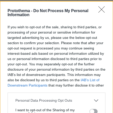
επιβλαβείς για τους νέους.
Protothema -
Do Not Process My Personal
Information
Παράλληλα, οι ευρωπαϊκές ρυθμιστικές αρχές
ενισχύουν την εφαρμογή του Κανονισμού για
If you wish to opt-out of the sale, sharing to third parties, or
τις Ψηφιακές Υπηρεσίες (DSA), πιέζοντας τις
processing of your personal or sensitive information for
πλατφόρμες να λάβουν αποτελεσματικότερα
targeted advertising by us, please use the below opt-out
section to confirm your selection. Please note that after your
μέτρα προστασίας των ανηλίκων.
opt-out request is processed you may continue seeing
interest-based ads based on personal information utilized by
«Ο στόχος δεν είναι να αμφισβητηθούν τα
us or personal information disclosed to third parties prior to
οφέλη των κοινωνικών δικτύων, αλλά να
your opt-out. You may separately opt-out of the further
disclosure of your personal information by third parties on the
εξαλειφθούν οι τεχνολογικοί και εμπορικοί
IAB’s list of downstream participants. This information may
μηχανισμοί που τα καθιστούν επικίνδυνα για
also be disclosed by us to third parties on the
IAB’s List of
τους πιο ευάλωτους χρήστες»,
δήλωσε ο
Downstream Participants
that may further disclose it to other
Στέφανο Κομόντο
δικηγόρος
, που ηγείται της
third parties.
υπόθεσης μαζί με την ιταλική ένωση γονέων
Please note that this website/app uses one or more Google
Personal Data Processing Opt Outs
MOIGE
.
services and may gather and store information including but
not limited to your visit or usage behaviour. You may click to
I want to opt-out of the Sharing of my