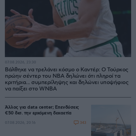
07.08.2026, 23:30
Βάλθηκε να τρελάνει κόσμο ο Καντέρ: Ο Τούρκος
πρώην σέντερ του NBA δηλώνει ότι πληροί τα
κριτήρια... συμπερίληψης και δηλώνει υποψήφιος
να παίξει στο WNBA
Άλλος για data center; Επενδύσεις
€50 δισ. την ερχόμενη δεκαετία
343
07.08.2026, 20:16