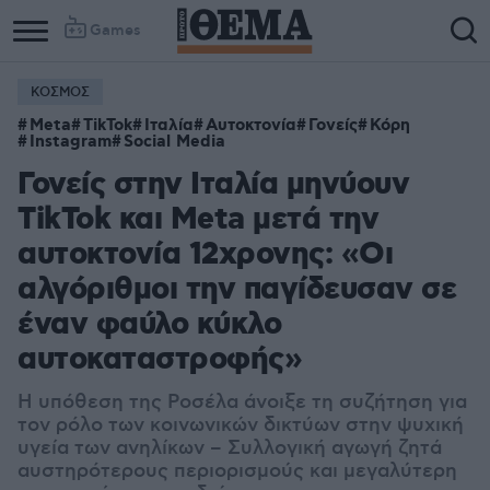
Games
ΚΟΣΜΟΣ
Column
Column
Meta
TikTok
Ιταλία
Αυτοκτονία
Γονείς
Κόρη
1
2
Instagram
Social Media
Γονείς στην Ιταλία μηνύουν
TikTok και Meta μετά την
αυτοκτονία 12χρονης: «Οι
αλγόριθμοι την παγίδευσαν σε
έναν φαύλο κύκλο
αυτοκαταστροφής»
Η υπόθεση της Ροσέλα άνοιξε τη συζήτηση για
τον ρόλο των κοινωνικών δικτύων στην ψυχική
υγεία των ανηλίκων – Συλλογική αγωγή ζητά
αυστηρότερους περιορισμούς και μεγαλύτερη