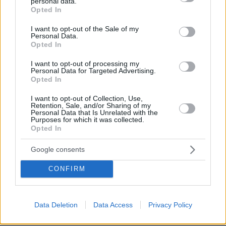
personal data.
Δεν επαρκούν τα υφιστάμενα μέτρα, λένε οι
grant or deny consent to Google and its third-party tags to
Opted In
οικογένειες
use your data for below specified purposes in below Google
consent section.
I want to opt-out of the Sale of my
Οι οικογένειες που συμμετέχουν στην αγωγή
Personal Data.
Opted In
υποστηρίζουν ότι τα υφιστάμενα μέτρα
ασφαλείας δεν επαρκούν, καθώς τα παιδιά
I want to opt-out of processing my
Personal Data for Targeted Advertising.
μπορούν εύκολα να βρουν οδηγίες στο
Opted In
διαδίκτυο για να παρακάμψουν φίλτρα και
I want to opt-out of Collection, Use,
χρονικούς περιορισμούς.
Retention, Sale, and/or Sharing of my
Personal Data that Is Unrelated with the
Purposes for which it was collected.
«Η παρακολούθηση της χρήσης των
Opted In
κοινωνικών δικτύων είναι μια εργασία πλήρους
Google consents
απασχόλησης. Θα απαιτούσε από τους γονείς
να αφιερώνουν όλο τον χρόνο τους σε αυτό,
CONFIRM
κάτι που είναι απλώς ανέφικτο», δήλωσε η
Βαλεντίνα Μουράλιε,
μέλος της διοίκησης της
Ένωσης Πολύτεκνων Οικογενειών της
Ιταλίας
.
Data Deletion
Data Access
Privacy Policy