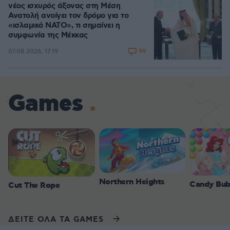
νέος ισχυρός άξονας στη Μέση
Ανατολή ανοίγει τον δρόμο για το
«ισλαμικό ΝΑΤΟ», τι σημαίνει η
συμφωνία της Μέκκας
99
07.08.2026, 17:19
Games
Northern Heights
Candy Bub
Cut The Rope
ΔΕΙΤΕ ΟΛΑ ΤΑ GAMES