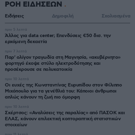
ΡΟΗ ΕΙΔΗΣΕΩΝ
Ειδήσεις
Δημοφιλή
Σχολιασμένα
πριν 5 λεπτά
Άλλος για data center; Επενδύσεις €50 δισ. την
ερχόμενη δεκαετία
πριν 7 λεπτά
Παρ' ολίγον τραγωδία στη Μαγνησία, «ακυβέρνητο»
φορτηγό έκοψε στύλο ηλεκτροδότησης και
προσέκρουσε σε πολυκατοικία
πριν 10 λεπτά
Οι ευχές της Κωνσταντίνας Ευρυπίδου στον Φίλιππο
Μιχόπουλο για τα γενέθλιά του: Κάποιοι άνθρωποι
απλώς κάνουν τη ζωή πιο όμορφη
πριν 10 λεπτά
Σκέρτσος: «Αναλύσεις της παραλίας» από ΠΑΣΟΚ και
ΕΛΑΣ, κάνουν επιλεκτική κοπτοραπτική στατιστικών
στοιχείων
πριν 11 λεπτά