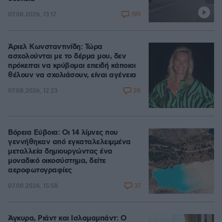
195
07.08.2026, 13:17
Άριελ Κωνσταντινίδη: Τώρα
ασχολούνται με το δέρμα μου, δεν
πρόκειται να κρύβομαι επειδή κάποιοι
θέλουν να σχολιάσουν, είναι αγένεια
28
07.08.2026, 12:23
Βόρεια Εύβοια: Οι 14 λίμνες που
γεννήθηκαν από εγκαταλελειμμένα
μεταλλεία δημιουργώντας ένα
μοναδικό οικοσύστημα, δείτε
αεροφωτογραφίες
37
07.08.2026, 15:58
Άγκυρα, Ριάντ και Ισλαμαμπάντ: Ο