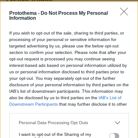
Σχετικά Άρθρα
Protothema -
Do Not Process My Personal
Information
If you wish to opt-out of the sale, sharing to third parties, or
processing of your personal or sensitive information for
targeted advertising by us, please use the below opt-out
section to confirm your selection. Please note that after your
opt-out request is processed you may continue seeing
interest-based ads based on personal information utilized by
us or personal information disclosed to third parties prior to
your opt-out. You may separately opt-out of the further
disclosure of your personal information by third parties on the
IAB’s list of downstream participants. This information may
also be disclosed by us to third parties on the
IAB’s List of
Downstream Participants
that may further disclose it to other
third parties.
Please note that this website/app uses one or more Google
Personal Data Processing Opt Outs
services and may gather and store information including but
not limited to your visit or usage behaviour. You may click to
I want to opt-out of the Sharing of my