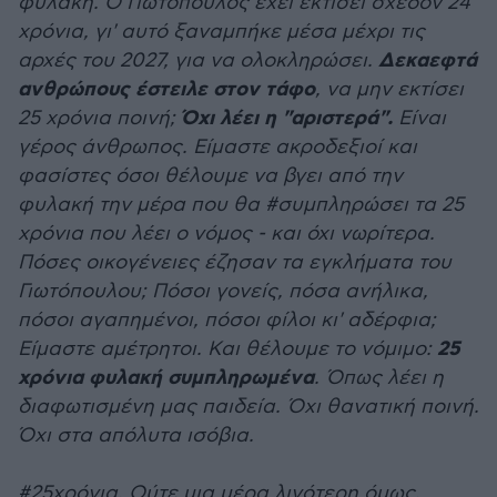
φυλακή. Ο Γιωτόπουλος έχει εκτίσει σχεδόν 24
χρόνια, γι' αυτό ξαναμπήκε μέσα μέχρι τις
Δεκαεφτά
αρχές του 2027, για να ολοκληρώσει.
ανθρώπους έστειλε στον τάφο
, να μην εκτίσει
Όχι λέει η "αριστερά".
25 χρόνια ποινή;
Είναι
γέρος άνθρωπος. Είμαστε ακροδεξιοί και
φασίστες όσοι θέλουμε να βγει από την
φυλακή την μέρα που θα #συμπληρώσει τα 25
χρόνια που λέει ο νόμος - και όχι νωρίτερα.
Πόσες οικογένειες έζησαν τα εγκλήματα του
Γιωτόπουλου; Πόσοι γονείς, πόσα ανήλικα,
πόσοι αγαπημένοι, πόσοι φίλοι κι' αδέρφια;
25
Είμαστε αμέτρητοι. Και θέλουμε το νόμιμο:
χρόνια φυλακή συμπληρωμένα
. Όπως λέει η
διαφωτισμένη μας παιδεία. Όχι θανατική ποινή.
Όχι στα απόλυτα ισόβια.
#25χρόνια. Ούτε μια μέρα λιγότερη όμως.