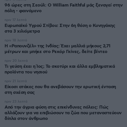
96 ώρες στη Σεούλ: Ο William Faithful μάς ξεναγεί στην
πόλη - φαινόμενο
πριν 17 λεπτά
Ευρωπαϊκό Υγρού Στίβου: Στην 6η θέση ο Κυνηγάκης
στα 3 χιλιόμετρα
πριν 18 λεπτά
Η «Ραπουνζέλ» της Ινδίας: Έχει μαλλιά μήκους 2,71
μέτρων και μπήκε στο Ρεκόρ Γκίνες, δείτε βίντεο
πριν 20 λεπτά
Τι γεύση έχει η Ίος; Το σκοτύρι και άλλα εμβληματικά
προϊόντα του νησιού
πριν 21 λεπτά
Είκοσι ατάκες που θα ανεβάσουν την ερωτική ένταση
στη σχέση σας
πριν 23 λεπτά
Από την άγρια φύση στις επικίνδυνες πόλεις: Πώς
αλλάζουν για να επιβιώσουν τα ζώα που μεταναστεύουν
δίπλα στον άνθρωπο