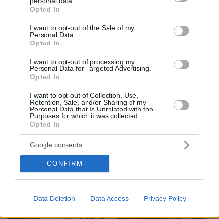
personal data.
grant or deny consent to Google and its third-party tags to
16.06.2026, 18:50
Opted In
use your data for below specified purposes in below Google
«Αυτό το ψυχρό κτήνος, ο Γιωτόπουλος, έστειλε 17
ανθρώπους στον τάφο»: Ο Άρης Δαβαράκης απαντά στην
consent section.
I want to opt-out of the Sale of my
Ακρίτα με φωτογραφία Περατικού
Personal Data.
Opted In
I want to opt-out of processing my
Personal Data for Targeted Advertising.
Opted In
I want to opt-out of Collection, Use,
Retention, Sale, and/or Sharing of my
Personal Data that Is Unrelated with the
Purposes for which it was collected.
Opted In
Google consents
CONFIRM
Data Deletion
Data Access
Privacy Policy