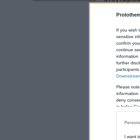
ευρύτερα γ
Protothe
Χριστάκης (
επίσημη κα
If you wish 
περιοχή τω
sensitive in
confirm you
continue se
information 
further disc
participants
Downstream 
Please note
information 
deny consent
in below Go
Persona
I want t