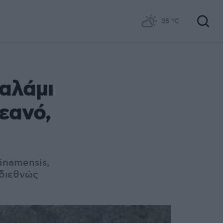
35
°C
αλάμι
εανό,
inamensis,
(διεθνώς