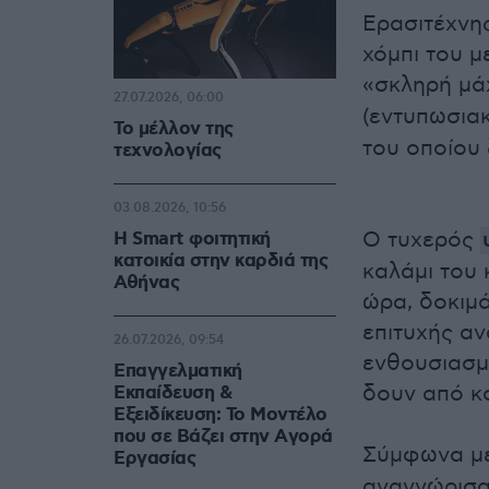
Eρασιτέχνη
χόμπι του μ
«σκληρή μά
27.07.2026, 06:00
(εντυπωσιακ
Το μέλλον της
του οποίου 
τεχνολογίας
03.08.2026, 10:56
Ο τυχερός
Η Smart φοιτητική
κατοικία στην καρδιά της
καλάμι του 
Αθήνας
ώρα, δοκιμά
επιτυχής α
26.07.2026, 09:54
ενθουσιασμ
Επαγγελματική
δουν από κ
Εκπαίδευση &
Εξειδίκευση: Το Mοντέλο
που σε Bάζει στην Aγορά
Σύμφωνα μ
Eργασίας
αναγνώρισα