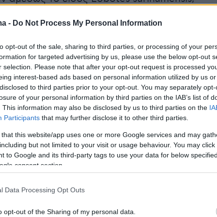
νωστό ως Λοβόψαρο, Τριπλόνουρος ή
ma -
Do Not Process My Personal Information
διεθνώς Tripletail). Πρόκειται για την πρώτη
ταγραφή του συγκεκριμένου είδους στην
to opt-out of the sale, sharing to third parties, or processing of your per
ν Μεσαγγάλων.
formation for targeted advertising by us, please use the below opt-out s
r selection. Please note that after your opt-out request is processed y
eing interest-based ads based on personal information utilized by us or
disclosed to third parties prior to your opt-out. You may separately opt-
losure of your personal information by third parties on the IAB’s list of
. This information may also be disclosed by us to third parties on the
IA
Participants
that may further disclose it to other third parties.
 that this website/app uses one or more Google services and may gath
including but not limited to your visit or usage behaviour. You may click 
 to Google and its third-party tags to use your data for below specifi
ogle consent section.
l Data Processing Opt Outs
o opt-out of the Sharing of my personal data.