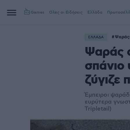
Games
Όλες οι Ειδήσεις
Ελλάδα
Πρωτοσέλι
Ψαράς
ΕΛΛΑΔΑ
Ψαράς σ
σπάνιο 
ζύγιζε 
Έμπειροι ψαράδ
ευρύτερα γνωστ
Tripletail)