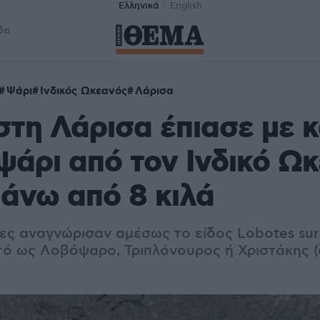
Ελληνικά
English
δα
Ψάρι
Ινδικός Ωκεανός
Λάρισα
τη Λάρισα έπιασε με κ
ψάρι από τον Ινδικό Ωκ
πάνω από 8 κιλά
ες αναγνώρισαν αμέσως το είδος Lobotes sur
ό ως Λοβόψαρο, Τριπλόνουρος ή Χριστάκης 