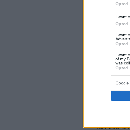
Opted 
I want t
Opted 
I want 
Advertis
Opted 
I want t
of my P
was col
Opted 
Google 
Το Λοβόψαρ
κυρίως στον
Τα τελευταί
των υδάτων,