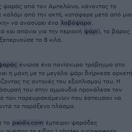
ς ψαράς από τον Αμπελώνα, κάνοντας το
ε καλάμι από την ακτή, κατάφερε μετά από μια
χη» να ανασύρει ένα
λοβόψαρο
,
ό και σπάνιο για την περιοχή
ψάρι
), το βάρος
ξεπερνούσε τα 8 κιλά.
ψαράς
ένιωσε ένα πανίσχυρο τράβηγμα στο
και η μάχη με το μεγάλο ψάρι διήρκεσε αρκετ
ζοντας τις αντοχές του εξοπλισμού του. Η
νάσυρσή του στην αμμουδιά προκάλεσε τον
ό των παρευρισκόμενων που έσπευσαν να
οντά το παράξενο πλάσμα.
ε το
paidis.com
έμπειροι ψαράδες
ν αμέσως το είδος Lobotes surinamensis,