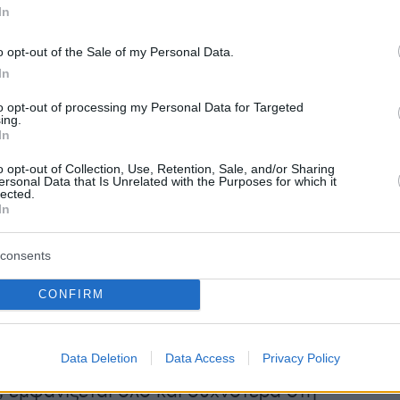
In
o opt-out of the Sale of my Personal Data.
In
to opt-out of processing my Personal Data for Targeted
ing.
In
o opt-out of Collection, Use, Retention, Sale, and/or Sharing
ersonal Data that Is Unrelated with the Purposes for which it
lected.
In
consents
ο είναι τροπικός «μετανάστης» που ζει
CONFIRM
 Ινδικό και τον Ατλαντικό Ωκεανό.
Data Deletion
Data Access
Privacy Policy
α χρόνια, λόγω της ανόδου της θερμοκρασίας
 εμφανίζεται όλο και συχνότερα στη