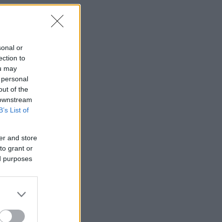
sonal or
ection to
ou may
 personal
out of the
 downstream
B’s List of
er and store
to grant or
ed purposes