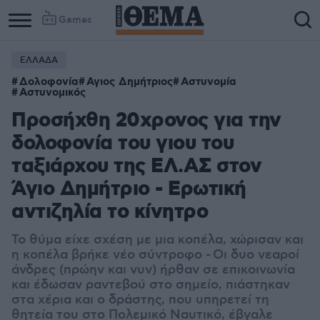
Games
ΕΛΛΑΔΑ
Column
Column
Δολοφονία
Αγιος Δημήτριος
Αστυνομία
1
2
Αστυνομικός
Προσήχθη 20χρονος για την
δολοφονία του γιου του
ταξιάρχου της ΕΛ.ΑΣ στον
Άγιο Δημήτριο - Ερωτική
αντιζηλία το κίνητρο
Το θύμα είχε σχέση με μια κοπέλα, χώρισαν και
η κοπέλα βρήκε νέο σύντροφο - Οι δυο νεαροί
άνδρες (πρώην και νυν) ήρθαν σε επικοινωνία
και έδωσαν ραντεβού στο σημείο, πιάστηκαν
στα χέρια και ο δράστης, που υπηρετεί τη
θητεία του στο Πολεμικό Ναυτικό, έβγαλε