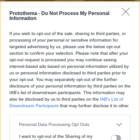
Protothema -
Do Not Process My Personal
Information
30.07.2026, 09:33
Το DEI College παρουσιάζει τη Sophia. Την πρώτη 24/7
βοηθό AI που αλλάζει τον τρόπο με τον οποίο μαθαίνουν οι
If you wish to opt-out of the sale, sharing to third parties, or
φοιτητές
processing of your personal or sensitive information for
targeted advertising by us, please use the below opt-out
03.08.2026, 10:56
section to confirm your selection. Please note that after your
Η Smart φοιτητική κατοικία στην καρδιά της Αθήνας
opt-out request is processed you may continue seeing
interest-based ads based on personal information utilized by
us or personal information disclosed to third parties prior to
29.07.2026, 09:39
your opt-out. You may separately opt-out of the further
Διασκεδάζουμε υπεύθυνα, επιστρέφουμε με ασφάλεια
disclosure of your personal information by third parties on the
IAB’s list of downstream participants. This information may
also be disclosed by us to third parties on the
IAB’s List of
ΡΟΗ ΕΙΔΗΣΕΩΝ
Downstream Participants
that may further disclose it to other
third parties.
Ειδήσεις
Δημοφιλή
Σχολιασμένα
Please note that this website/app uses one or more Google
Personal Data Processing Opt Outs
services and may gather and store information including but
πριν 20 λεπτά
not limited to your visit or usage behaviour. You may click to
I want to opt-out of the Sharing of my
Τουλάχιστον 11 τραυματίες σε επιθέσεις των Χούθι στη