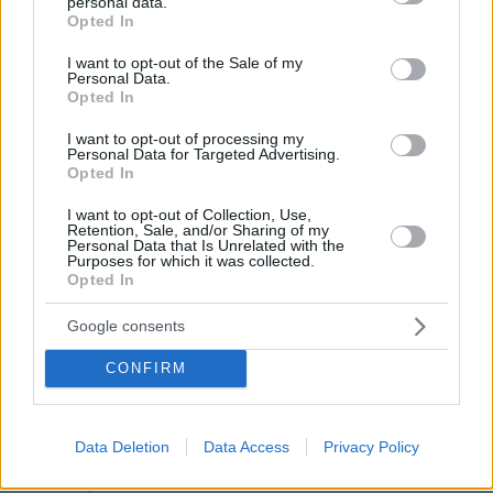
personal data.
νότια Σαουδική Αραβία
grant or deny consent to Google and its third-party tags to
Opted In
use your data for below specified purposes in below Google
πριν μία ώρα
consent section.
I want to opt-out of the Sale of my
Γκολ ο Παυλίδης στη εξάρα της Μπενφίκα στη Χαρτς και
Personal Data.
μια ανάσα από τα play-offs του Europa League, δείτε τα
Opted In
γκολ
I want to opt-out of processing my
07.08.2026, 01:44
Personal Data for Targeted Advertising.
Νεκρός σε πισίνα 24χρονος που κατηγορήθηκε ότι
Opted In
εξαπάτησε πρώην αστέρες του NFL
I want to opt-out of Collection, Use,
07.08.2026, 01:21
Retention, Sale, and/or Sharing of my
Personal Data that Is Unrelated with the
Συναγερμός στη Σαουδική Αραβία μετά από
Purposes for which it was collected.
πληροφορίες για επικείμενες επιθέσεις από ιρακινές
Opted In
οργανώσεις και Χούθι
Google consents
07.08.2026, 00:57
Ο Ρόμπι Γουίλιαμς έφυγε, αλλά το γιγαντιαίο ρομπότ
CONFIRM
του έμεινε και «τρομάζει» τους γείτονες
07.08.2026, 00:30
Παιδιά και κατοικίδια: Πώς μαθαίνουμε στα παιδιά να τα
Data Deletion
Data Access
Privacy Policy
σέβονται
07.08.2026, 00:17