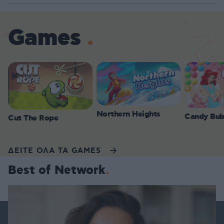
Games
Northern Heights
Candy Bub
Cut The Rope
ΔΕΙΤΕ ΟΛΑ ΤΑ GAMES
Best of Network