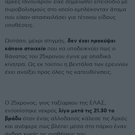
αρχές Ιανουαρίου είχε σημειωθεί επεισόδιο με
πυροβολισμούς στο οποίο εμπλέκονταν άτομα
που είχαν απασχολήσει για τέτοιου είδους
υποθέσεις.
δεν έχει προκύψει
Ωστόσο, μέχρι στιγμής,
κάποιο στοιχείο
που να υποδεικνύει πως ο
θάνατος του 25χρονου έγινε με οπαδικά
κίνητρα. Ως εκ τούτου η βεντάλια των ερευνών
έχει ανοίξει προς όλες τις κατευθύνσεις.
Ο 25χρονος, γιος ταξίαρχου της ΕΛΑΣ,
λίγο μετά τις 21.30 το
εντοπίστηκε νεκρός
βράδυ
όταν ένας αλλοδαπός κάλεσε τις Αρχές
και ανέφερε πως βλέπει μέσα στο πάρκο έναν
άνδρα χωρίς τις αισθήσεις του.