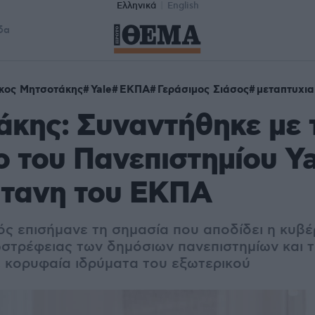
Ελληνικά
English
δα
κος Μητσοτάκης
Yale
ΕΚΠΑ
Γεράσιμος Σιάσος
μεταπτυχια
κης: Συναντήθηκε με 
 του Πανεπιστημίου Ya
ύτανη του ΕΚΠΑ
 επισήμανε τη σημασία που αποδίδει η κυβέ
στρέφειας των δημόσιων πανεπιστημίων και τ
 κορυφαία ιδρύματα του εξωτερικού