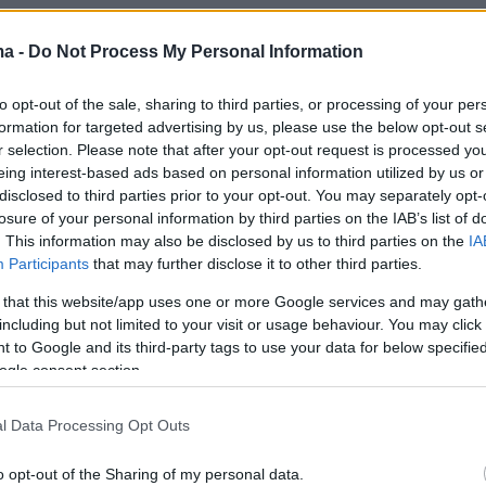
απτυχιακό πρόγραμμα αποτελεί μέρος του
υνεργασίας
μεταξύ του
ΕΚΠΑ
και του
Yale
, πο
ma -
Do Not Process My Personal Information
 το
2021
, και στο πλαίσιο αυτό έγινε ανταλλαγή
to opt-out of the sale, sharing to third parties, or processing of your per
ικά με την προοπτική ίδρυσης ερευνητικού
formation for targeted advertising by us, please use the below opt-out s
τείας στην Αττική για τη στέγαση ευρύτερης
r selection. Please note that after your opt-out request is processed y
συνεργασίας ανάμεσα στα δύο ιδρύματα.
eing interest-based ads based on personal information utilized by us or
disclosed to third parties prior to your opt-out. You may separately opt-
losure of your personal information by third parties on the IAB’s list of
. This information may also be disclosed by us to third parties on the
IA
Participants
that may further disclose it to other third parties.
 that this website/app uses one or more Google services and may gath
including but not limited to your visit or usage behaviour. You may click 
 to Google and its third-party tags to use your data for below specifi
ogle consent section.
l Data Processing Opt Outs
o opt-out of the Sharing of my personal data.