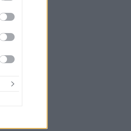
:
ία
ή.
ρα