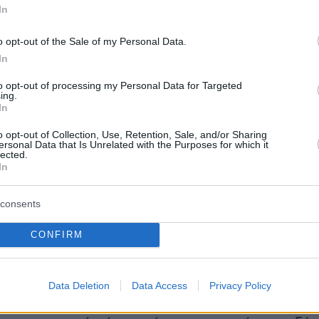
In
o opt-out of the Sale of my Personal Data.
In
to opt-out of processing my Personal Data for Targeted
ing.
In
o opt-out of Collection, Use, Retention, Sale, and/or Sharing
ersonal Data that Is Unrelated with the Purposes for which it
lected.
ρξη της συνάντησης ο
Πρωθυπουργός
δήλωσε
In
. Με χαροποιεί ιδιαίτερα που σας
 στην Αθήνα, κα Πρόεδρε. Συγχαρητήρια για
consents
των καθηκόντων σας και για την πολύ
CONFIRM
ομιλία σας στην τελετή αποφοίτησης, την οπο
αιρία να ακούσω, σε μια πραγματικά πολύ
μεγαλοπρεπή τελετή, και ιδιαίτερα παραδοσιακ
Data Deletion
Data Access
Privacy Policy
μου χαρά που βρίσκεστε εδώ και είμαι ιδιαίτε