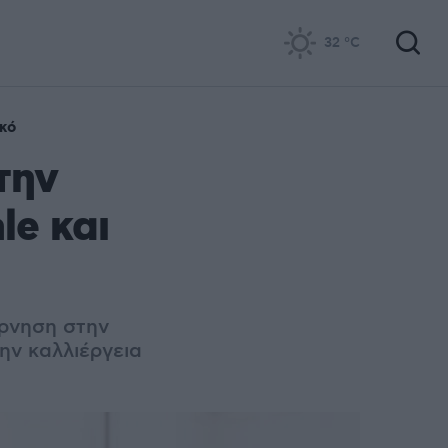
32
°C
κό
την
le και
ρνηση στην
ην καλλιέργεια