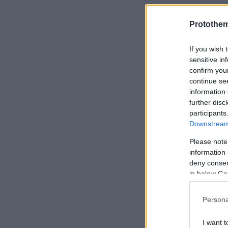
Το κοινό μετ
μνημονίου σ
Protothe
υπογράφηκε
If you wish 
απόψεων σχετ
sensitive in
κέντρου αρισ
confirm you
ακαδημαϊκής 
continue se
information 
further disc
participants
Downstream 
Please note
information 
deny consent
in below Go
Persona
I want t