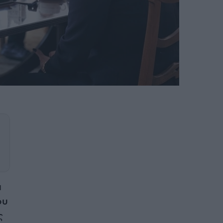
ι
ου
ς