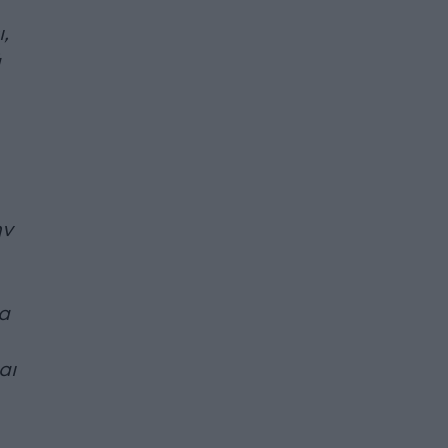
,
ά
ην
α
αι