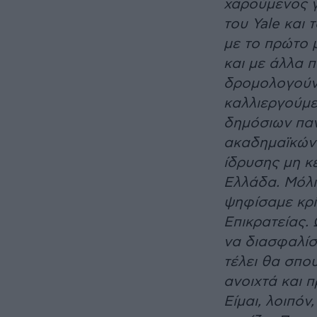
χαρούμενος γ
του Yale και
με το πρώτο 
και με άλλα 
δρομολογούντα
καλλιεργούμε
δημόσιων παν
ακαδημαϊκών 
ίδρυσης μη κ
Ελλάδα. Μόλι
ψηφίσαμε κρί
Επικρατείας.
να διασφαλίσ
τέλει θα σπο
ανοιχτά και 
Είμαι, λοιπό