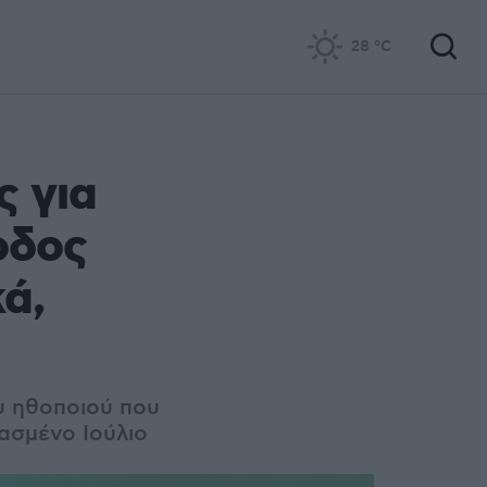
28
°C
 για
οδος
ά,
υ ηθοποιού που
ασμένο Ιούλιο