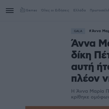
Games
Όλες οι Ειδήσεις
Ελλάδα
Πρωτοσέλι
Άννα Μα
GALA
Άννα Μ
δίκη Πέ
αυτή ήτ
πλέον 
Η Άννα Μαρία Π
κρίθηκε ομόφων