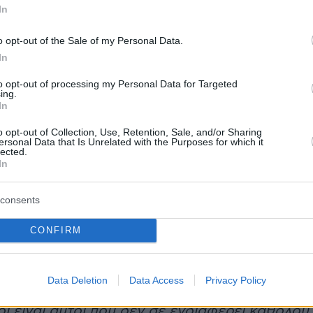
In
ντεο
o opt-out of the Sale of my Personal Data.
In
to opt-out of processing my Personal Data for Targeted
ing.
In
o opt-out of Collection, Use, Retention, Sale, and/or Sharing
ersonal Data that Is Unrelated with the Purposes for which it
lected.
In
consents
α, διευκρίνισε πως χωρίζει τους ανθρώπους σ
ίες: σε αυτούς των οποίων η γνώμη την
CONFIRM
και σε αυτούς για τους οποίους αδιαφορεί.
 σε ενδιαφέρει το τι θα πουν και σε αυτούς
Data Deletion
Data Access
Privacy Policy
ενδιαφέρει καθόλου τι θα πουν. Οι
ι είναι αυτοί που δεν σε ενδιαφέρει καθόλου