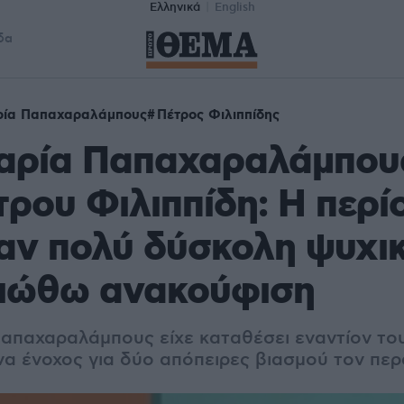
Ελληνικά
English
δα
ρία Παπαχαραλάμπους
Πέτρος Φιλιππίδης
αρία Παπαχαραλάμπους
τρου Φιλιππίδη: Η περί
αν πολύ δύσκολη ψυχικ
νιώθω ανακούφιση
απαχαραλάμπους είχε καταθέσει εναντίον το
α ένοχος για δύο απόπειρες βιασμού τον περ