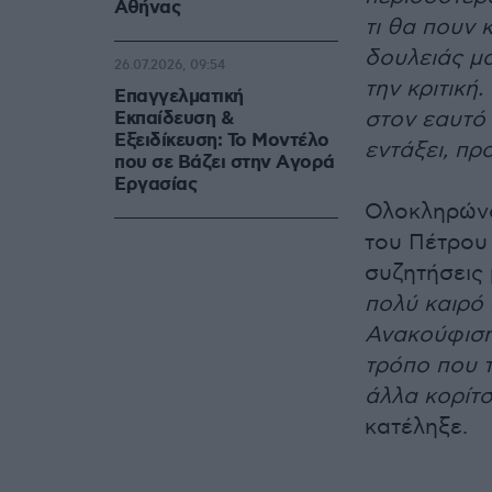
Αθήνας
τι θα πουν κ
δουλειάς μα
26.07.2026, 09:54
την κριτική
Επαγγελματική
στον εαυτό 
Εκπαίδευση &
Εξειδίκευση: Το Mοντέλο
εντάξει, π
που σε Bάζει στην Aγορά
Eργασίας
Ολοκληρώνο
του Πέτρου 
συζητήσεις 
πολύ καιρό 
Ανακούφιση 
τρόπο που τ
άλλα κορίτσ
κατέληξε.