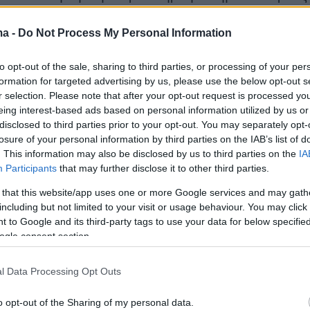
χαρακτήρα, τα οποία δεν ήταν απαραίτητα
ma -
Do Not Process My Personal Information
to opt-out of the sale, sharing to third parties, or processing of your per
να, σημείωσε:
«Ήταν μια διαδικασία πολύ
formation for targeted advertising by us, please use the below opt-out s
ικά για όλους. Τώρα τελείωσε. Δεν έχει
r selection. Please note that after your opt-out request is processed y
σος καιρός ώστε να κάτσουν ακόμα καλά τα
eing interest-based ads based on personal information utilized by us or
disclosed to third parties prior to your opt-out. You may separately opt-
α να είμαι σίγουρη το τι μένει. Σίγουρα μένει
losure of your personal information by third parties on the IAB’s list of
ιση μετά από αυτό. Έκλεισε ένας κύκλος.
. This information may also be disclosed by us to third parties on the
IA
εν ξέρω αν πήρα, περισσότερο κοινωνικά
Participants
that may further disclose it to other third parties.
υ δεν είναι και όλα θετικά. Είναι λίγο
 that this website/app uses one or more Google services and may gath
ο πόσο δύσκολο είναι αυτή η διαδρομή. Του
including but not limited to your visit or usage behaviour. You may click 
 to Google and its third-party tags to use your data for below specifi
θρωπος που έχει υποστεί κάτι να πάει στο
ogle consent section.
 Είναι πάρα πολύ δύσκολη η διαδρομή. Κάποια
αίρνεις απόφαση (για τα όσα ακούστηκαν).
l Data Processing Opt Outs
ς τους ανθρώπους σε δυο κατηγορίες».
o opt-out of the Sharing of my personal data.