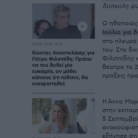
δύσκολη ψυ
Ο ηθοποιός
Ιούλιο για 
στο πλευρό
04.08.2025, 14:15
του. Στο δι
Κώστας Αποστολάκης για
Φιλιππίδης 
Πέτρο Φιλιππίδη: Πρέπει
να του δοθεί μία
θέατρο το 
ευκαιρία, αν μάθει
πράξεις προ
κάποιος ότι πέθανε, θα
ευχαριστηθεί;
Η Άννα Μαρ
στην εκπομ
5 Σεπτεμβρ
ανακούφιση
εξήγησε ότι