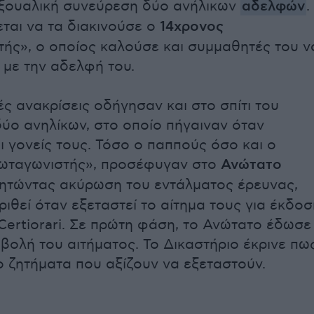
εξουαλική συνεύρεση δύο ανήλικων
αδελφών
.
εται να τα διακινούσε ο
14χρονος
ής», ο οποίος καλούσε και συμμαθητές του ν
με την αδελφή του.
ές ανακρίσεις οδήγησαν και στο σπίτι του
ύο ανηλίκων, στο οποίο πήγαιναν όταν
ι γονείς τους. Τόσο ο παππούς όσο και ο
ρωταγωνιστής», προσέφυγαν στο
Ανώτατο
ζητώντας ακύρωση του εντάλματος έρευνας,
ριθεί όταν εξεταστεί το αίτημα τους για έκδοσ
Certiorari. Σε πρώτη φάση, το Ανώτατο έδωσε
οβολή του αιτήματος. Το Δικαστήριο έκρινε πω
 ζητήματα που αξίζουν να εξεταστούν.