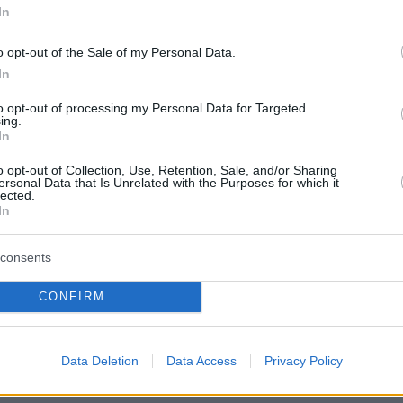
 η εφαρμογή Instagram. Στο επάνω μέρος
In
δειξη «Από τον χρήστη ... σε εσάς». Στα βίντε
o opt-out of the Sale of my Personal Data.
 το πρόσωπο του αγοριού. Διακρίνεται το σώμ
In
ση και κάτω και τα δάχτυλά του χεριού του. Σ
 φαίνεται το πρόσωπο του κοριτσιού σε
to opt-out of processing my Personal Data for Targeted
ing.
η
σεξουαλική πράξη
. Στο χώρο της συνεύρεση
In
οικιακά έπιπλα, συγκεκριμένο κρεβάτι, ρούχα κ
o opt-out of Collection, Use, Retention, Sale, and/or Sharing
υ κατά την Αστυνομία ταιριάζουν με τα
ersonal Data that Is Unrelated with the Purposes for which it
lected.
βίντεο και μάλλον τους ανήκουν.
In
consents
α, στο «Σπίτι του Παιδιού» κλήθηκαν οι γονείς
CONFIRM
μαζί με τις δίδυμες κόρες τους. Ο ανήλικος
 κινητό τηλέφωνο στην Αστυνομία, ενώ έγινε
στική εξέταση
σε μία από τις ανήλικες. Στην
Data Deletion
Data Access
Privacy Policy
γράφηκε παλαιά ρήξη παρθενικού υμένα και