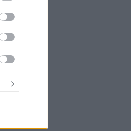
ο
α
ε
ς
αι