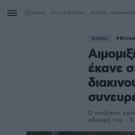
Games
Όλες οι Ειδήσεις
Ελλάδα
Πρωτοσέλι
Βίντεο
ΚΟΣΜΟΣ
Αιμομιξ
έκανε σ
διακινο
συνευρ
Ο ανήλικος καλ
αδελφή του - Τι