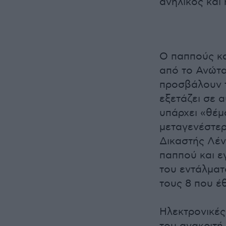
ανήλικος και
Ο παππούς κα
από το Ανώτα
προσβάλουν τ
εξετάζει σε 
υπάρχει «θέμα
μεταγενέστερ
Δικαστής Λέ
παππού και ε
του εντάλματ
τους 8 που έ
Ηλεκτρονικές