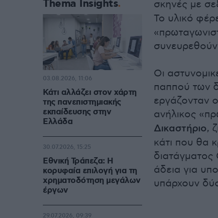
Thema Insights
σκηνές με σ
Το υλικό φέρ
«πρωταγωνιστ
συνευρεθούν 
Oι αστυνομικ
03.08.2026, 11:06
παππού των δ
Κάτι αλλάζει στον χάρτη
εργάζονταν ο
της πανεπιστημιακής
εκπαίδευσης στην
ανήλικος «π
Ελλάδα
Δικαστήριο
, 
κάτι που θα κ
30.07.2026, 15:25
διατάγματος 
Εθνική Τράπεζα: Η
άδεια για υπ
κορυφαία επιλογή για τη
χρηματοδότηση μεγάλων
υπάρχουν δύο
έργων
29.07.2026, 09:39