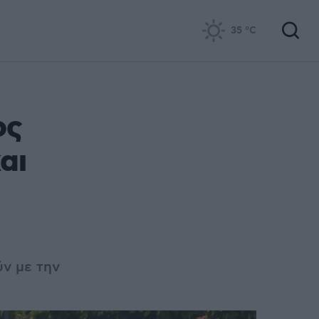
35
°C
ος
αι
ν με την