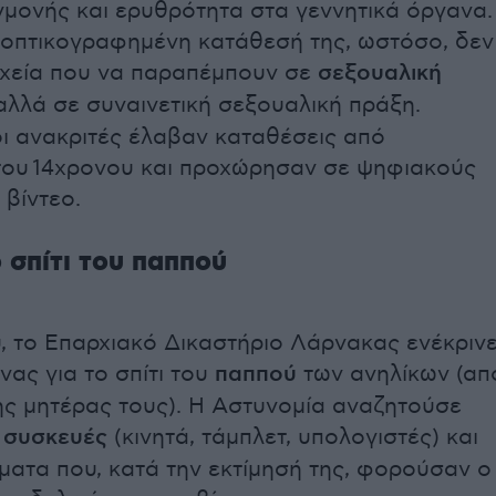
μονής και ερυθρότητα στα γεννητικά όργανα.
 οπτικογραφημένη κατάθεσή της, ωστόσο, δεν
ιχεία που να παραπέμπουν σε
σεξουαλική
 αλλά σε συναινετική σεξουαλική πράξη.
ι ανακριτές έλαβαν καταθέσεις από
του 14χρονου και προχώρησαν σε ψηφιακούς
 βίντεο.
 σπίτι του παππού
ου, το Επαρχιακό Δικαστήριο Λάρνακας ενέκριν
νας για το σπίτι του
παππού
των ανηλίκων (απ
ης μητέρας τους). Η Αστυνομία αναζητούσε
 συσκευές
(κινητά, τάμπλετ, υπολογιστές) και
ατα που, κατά την εκτίμησή της, φορούσαν ο