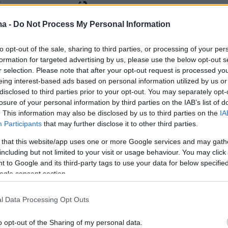
στηκαν οι ανήλικοι
ma -
Do Not Process My Personal Information
ίου, Γυμνάσιο στην επαρχία Λάρνακας,
to opt-out of the sale, sharing to third parties, or processing of your per
ην Αστυνομία ότι ένας μαθητής είχε στο κινητό
formation for targeted advertising by us, please use the below opt-out s
r selection. Please note that after your opt-out request is processed y
ου εμφανίζεται ο 14χρονος συμμαθητής του 
eing interest-based ads based on personal information utilized by us or
μία από τις δίδυμες μικρότερες αδελφές του. 
disclosed to third parties prior to your opt-out. You may separately opt-
ότι ο συμμαθητής του του είχε στείλει σχετικά
losure of your personal information by third parties on the IAB’s list of
. This information may also be disclosed by us to third parties on the
IA
ήρχαν και σχετικές διαδικτυακές συνομιλίες.
Participants
that may further disclose it to other third parties.
μμαθητές του κατέθεσαν πως είδαν βίντεο σ
 that this website/app uses one or more Google services and may gath
ικτυακή συνομιλία στο
Instagram
.
including but not limited to your visit or usage behaviour. You may click 
 to Google and its third-party tags to use your data for below specifi
γχο στο τηλέφωνο του μαθητή
βρέθηκαν 9
ogle consent section.
ωνα με την κατάθεση, τα πλάνα δεν είχαν
l Data Processing Opt Outs
ό την κάμερα της συσκευής που τα πρόβαλλε,
τερο κινητό που κατέγραφε την οθόνη, όπου
o opt-out of the Sharing of my personal data.