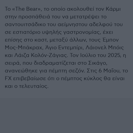
Το «The Bear», το οποίο ακολουθεί τον Κάρμι
στην προσπάθειά του να μετατρέψει το
σαντουιτσάδικο του αείμνηστου αδελφού του
σε εστιατόριο υψηλής γαστρονομίας, έχει
επίσης στο καστ, μεταξύ άλλων, τους Έμπον
Μος-Μπάκραχ, Άγιο Εντεμπίρι, Λάιονελ Μπόις
και Λάιζα Κολόν-Ζάγιας. Τον Ιούλιο του 2025, η
σειρά, που διαδραματίζεται στο Σικάγο,
ανανεώθηκε για πέμπτη σεζόν. Στις 6 Μαΐου, το
FX επιβεβαίωσε ότι ο πέμπτος κύκλος θα είναι
και ο τελευταίος.