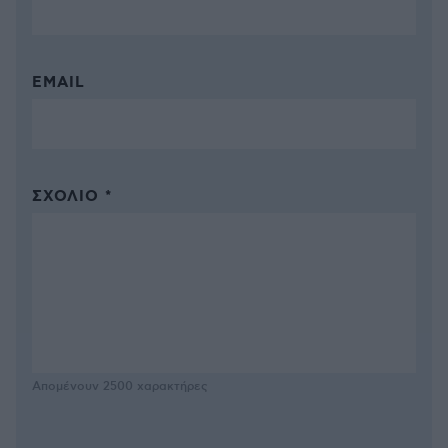
EMAIL
ΣΧΌΛΙΟ *
Απομένουν
2500
χαρακτήρες