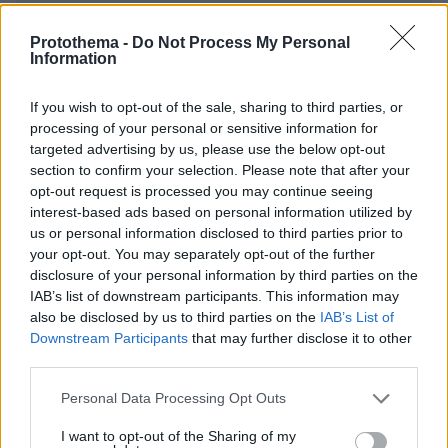
Protothema -
Do Not Process My Personal
Information
* Υποχρεωτικά πεδία
If you wish to opt-out of the sale, sharing to third parties, or
processing of your personal or sensitive information for
targeted advertising by us, please use the below opt-out
section to confirm your selection. Please note that after your
ΡΟΗ ΕΙΔΗΣΕΩΝ
opt-out request is processed you may continue seeing
interest-based ads based on personal information utilized by
us or personal information disclosed to third parties prior to
Ειδήσεις
Δημοφιλή
Σχολιασμένα
your opt-out. You may separately opt-out of the further
disclosure of your personal information by third parties on the
πριν 12 λεπτά
IAB’s list of downstream participants. This information may
Τουλάχιστον 11 τραυματίες σε επιθέσεις των Χούθι στη
also be disclosed by us to third parties on the
IAB’s List of
νότια Σαουδική Αραβία
Downstream Participants
that may further disclose it to other
πριν 37 λεπτά
third parties.
Γκολ ο Παυλίδης στη εξάρα της Μπενφίκα στη Χαρτς και
μια ανάσα από τα play-offs του Europa League, δείτε τα
Please note that this website/app uses one or more Google
Personal Data Processing Opt Outs
γκολ
services and may gather and store information including but
not limited to your visit or usage behaviour. You may click to
I want to opt-out of the Sharing of my
07.08.2026, 01:44