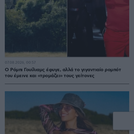
07.08.2026, 00:57
Ο Ρόμπι Γουίλιαμς έφυγε, αλλά το γιγαντιαίο ρομπότ
του έμεινε και «τρομάζει» τους γείτονες