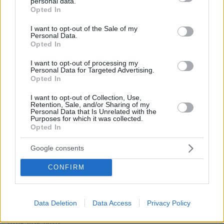
personal data.
grant or deny consent to Google and its third-party tags to
Νεκρός σε πισίνα 24χρονος που κατηγορήθηκε ότι
Opted In
use your data for below specified purposes in below Google
εξαπάτησε πρώην αστέρες του NFL
consent section.
I want to opt-out of the Sale of my
07.08.2026, 01:21
Personal Data.
Συναγερμός στη Σαουδική Αραβία μετά από
Opted In
πληροφορίες για επικείμενες επιθέσεις από ιρακινές
I want to opt-out of processing my
οργανώσεις και Χούθι
Personal Data for Targeted Advertising.
Opted In
07.08.2026, 00:57
Ο Ρόμπι Γουίλιαμς έφυγε, αλλά το γιγαντιαίο ρομπότ
I want to opt-out of Collection, Use,
του έμεινε και «τρομάζει» τους γείτονες
Retention, Sale, and/or Sharing of my
Personal Data that Is Unrelated with the
07.08.2026, 00:30
Purposes for which it was collected.
Παιδιά και κατοικίδια: Πώς μαθαίνουμε στα παιδιά να τα
Opted In
σέβονται
Google consents
07.08.2026, 00:17
Στο νοσοκομείο 30χρονη μετά από πτώση από τη
CONFIRM
γέφυρα της Χαλκίδας
07.08.2026, 00:10
Λίσι μετά την ήττα του ΠΑΟΚ: «Με περισσότερη
Data Deletion
Data Access
Privacy Policy
σοβαρότητα θα παίρναμε κάτι καλύτερο»