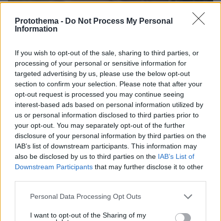
Protothema -
Do Not Process My Personal
Information
If you wish to opt-out of the sale, sharing to third parties, or
processing of your personal or sensitive information for
targeted advertising by us, please use the below opt-out
section to confirm your selection. Please note that after your
opt-out request is processed you may continue seeing
interest-based ads based on personal information utilized by
us or personal information disclosed to third parties prior to
your opt-out. You may separately opt-out of the further
disclosure of your personal information by third parties on the
IAB’s list of downstream participants. This information may
also be disclosed by us to third parties on the
IAB’s List of
41
18.02.2026, 10:54
Downstream Participants
that may further disclose it to other
Ο Πέτρος Φιλιππίδης πήγε να δει τον γιο του στο
third parties.
θέατρο και τον περίμενε δημοσιογράφος: «Με τι θα
Please note that this website/app uses one or more Google
είστε ευχαριστημένοι; Τι να σας πω;»
Personal Data Processing Opt Outs
services and may gather and store information including but
Ο εκνευρισμός του ηθοποιού ήταν φανερός μόλις η
not limited to your visit or usage behaviour. You may click to
I want to opt-out of the Sharing of my