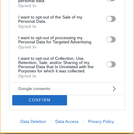
δημοσιογράφος άρχισε να του κάνει ερωτήσεις
personal data.
grant or deny consent to Google and its third-party tags to
Opted In
use your data for below specified purposes in below Google
consent section.
I want to opt-out of the Sale of my
Personal Data.
Opted In
I want to opt-out of processing my
Personal Data for Targeted Advertising.
Opted In
I want to opt-out of Collection, Use,
Retention, Sale, and/or Sharing of my
Personal Data that Is Unrelated with the
Purposes for which it was collected.
Opted In
Google consents
CONFIRM
Data Deletion
Data Access
Privacy Policy