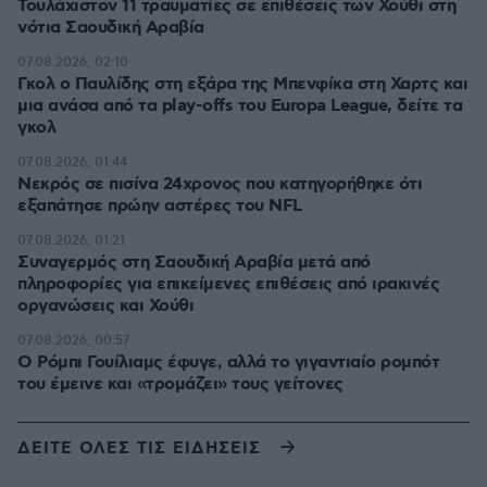
Τουλάχιστον 11 τραυματίες σε επιθέσεις των Χούθι στη
νότια Σαουδική Αραβία
07.08.2026, 02:10
Γκολ ο Παυλίδης στη εξάρα της Μπενφίκα στη Χαρτς και
μια ανάσα από τα play-offs του Europa League, δείτε τα
γκολ
07.08.2026, 01:44
Νεκρός σε πισίνα 24χρονος που κατηγορήθηκε ότι
εξαπάτησε πρώην αστέρες του NFL
07.08.2026, 01:21
Συναγερμός στη Σαουδική Αραβία μετά από
πληροφορίες για επικείμενες επιθέσεις από ιρακινές
οργανώσεις και Χούθι
07.08.2026, 00:57
Ο Ρόμπι Γουίλιαμς έφυγε, αλλά το γιγαντιαίο ρομπότ
του έμεινε και «τρομάζει» τους γείτονες
ΔΕΙΤΕ ΟΛΕΣ ΤΙΣ ΕΙΔΗΣΕΙΣ