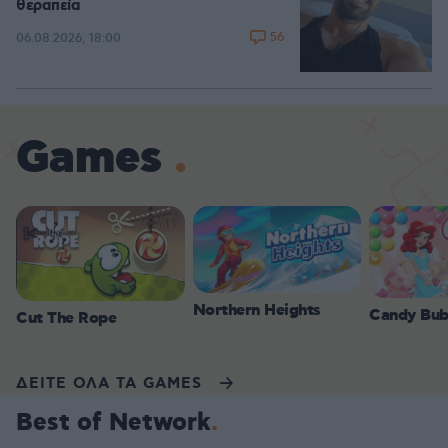
θεραπεία
56
06.08.2026, 18:00
Games
Northern Heights
Candy Bub
Cut The Rope
ΔΕΙΤΕ ΟΛΑ ΤΑ GAMES
Best of Network