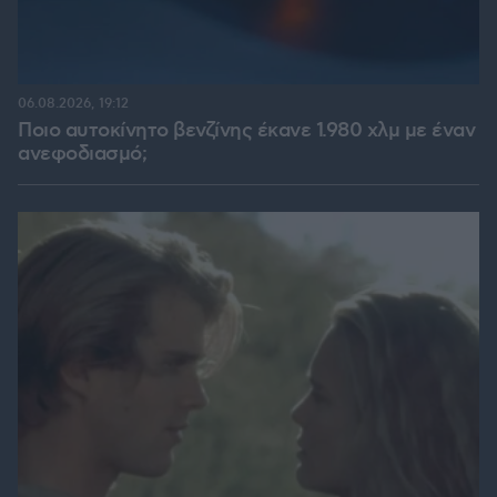
06.08.2026, 19:12
Ποιο αυτοκίνητο βενζίνης έκανε 1.980 χλμ με έναν
ανεφοδιασμό;