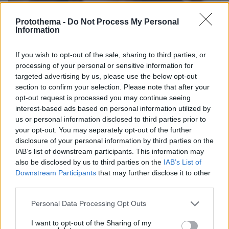
Protothema -
Do Not Process My Personal
Information
If you wish to opt-out of the sale, sharing to third parties, or
processing of your personal or sensitive information for
targeted advertising by us, please use the below opt-out
30.07.2026, 09:33
section to confirm your selection. Please note that after your
Το DEI College παρουσιάζει τη Sophia. Την πρώτη 24/7
opt-out request is processed you may continue seeing
βοηθό AI που αλλάζει τον τρόπο με τον οποίο μαθαίνουν οι
interest-based ads based on personal information utilized by
φοιτητές
us or personal information disclosed to third parties prior to
your opt-out. You may separately opt-out of the further
03.08.2026, 10:56
disclosure of your personal information by third parties on the
Η Smart φοιτητική κατοικία στην καρδιά της Αθήνας
IAB’s list of downstream participants. This information may
also be disclosed by us to third parties on the
IAB’s List of
Downstream Participants
that may further disclose it to other
29.07.2026, 09:39
third parties.
Διασκεδάζουμε υπεύθυνα, επιστρέφουμε με ασφάλεια
Please note that this website/app uses one or more Google
Personal Data Processing Opt Outs
services and may gather and store information including but
ΡΟΗ ΕΙΔΗΣΕΩΝ
not limited to your visit or usage behaviour. You may click to
I want to opt-out of the Sharing of my