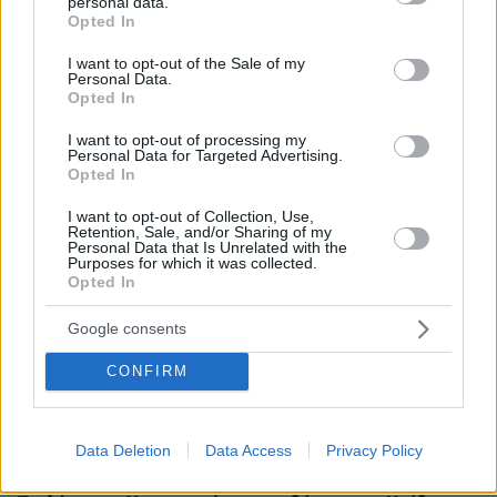
personal data.
grant or deny consent to Google and its third-party tags to
Opted In
Ειδήσεις
Δημοφιλή
Σχολιασμένα
use your data for below specified purposes in below Google
consent section.
I want to opt-out of the Sale of my
Personal Data.
πριν μία ώρα
Opted In
Γαρίδες γιουβέτσι λεμονάτο
I want to opt-out of processing my
πριν μία ώρα
Personal Data for Targeted Advertising.
«Έγκλημα πολέμου» ο ισραηλινός βομβαρδισμός που
Opted In
σκότωσε δημοσιογράφο στον Λίβανο, καταγγέλλουν
τρεις ΜΚΟ
I want to opt-out of Collection, Use,
Retention, Sale, and/or Sharing of my
07.08.2026, 04:13
Personal Data that Is Unrelated with the
Επεισόδια μεταξύ διαδηλωτών και αστυνομικών έξω
Purposes for which it was collected.
Opted In
από τη Γερουσία στην Αργεντινή, δείτε βίντεο
07.08.2026, 03:38
Google consents
Σαουδική Αραβία, Τουρκία και Πακιστάν ετοιμάζονται
να υπογράψουν συμφωνία αμοιβαίας άμυνας
CONFIRM
07.08.2026, 03:01
Συνελήφθη πρώην κυβερνήτης πολιτείας του Μεξικού
για την εξαφάνιση των 43 φοιτητών το 2014
Data Deletion
Data Access
Privacy Policy
07.08.2026, 02:35