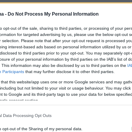
ma -
Do Not Process My Personal Information
πληκτική αλλά είναι καλό να γνωρίζουμε τα
είναι αλήθεια το φως πάνω από το κεφάλι είνα
to opt-out of the sale, sharing to third parties, or processing of your per
ό», «είσαι φωτιά σε κάθε ηλικία» ήταν μερικά
formation for targeted advertising by us, please use the below opt-out s
ια για τη Βρετανίδα ηθοποιό.
r selection. Please note that after your opt-out request is processed y
eing interest-based ads based on personal information utilized by us or
disclosed to third parties prior to your opt-out. You may separately opt-
losure of your personal information by third parties on the IAB’s list of
. This information may also be disclosed by us to third parties on the
IA
Participants
that may further disclose it to other third parties.
 that this website/app uses one or more Google services and may gath
including but not limited to your visit or usage behaviour. You may click 
 to Google and its third-party tags to use your data for below specifi
ogle consent section.
l Data Processing Opt Outs
o opt-out of the Sharing of my personal data.