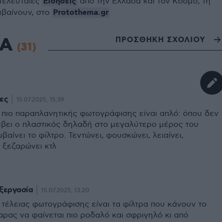
Ειδήσεις
 τελευταίες
από την Ελλάδα και τον Κόσμο, τη
Protothema.gr
μβαίνουν, στο
ΙΑ
ΠΡΟΣΘΗΚΗ ΣΧΟΛΙΟΥ
(31)
ες
15.07.2025, 15:39
ς πιο παραπλανητικής φωτογράφισης είναι απλό: όπου δεν
μβει ο πλαστικός δηλαδή στο μεγαλύτερο μέρος του
βαίνει το φίλτρο. Τεντώνει, φουσκώνει, λειαίνει,
 ξεζαρώνει κτλ
ξεργασία
15.07.2025, 13:20
 τέλειας φωτογράφισης είναι τα φίλτρα που κάνουν το
ρας να φαίνεται πιο ροδαλό και σφριγηλό κι από