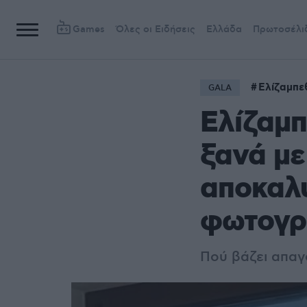
Games
Όλες οι Ειδήσεις
Ελλάδα
Πρωτοσέλι
Ελίζαμπε
GALA
Ελίζαμπ
ξανά με 
αποκαλύ
φωτογρ
Πού βάζει απαγ