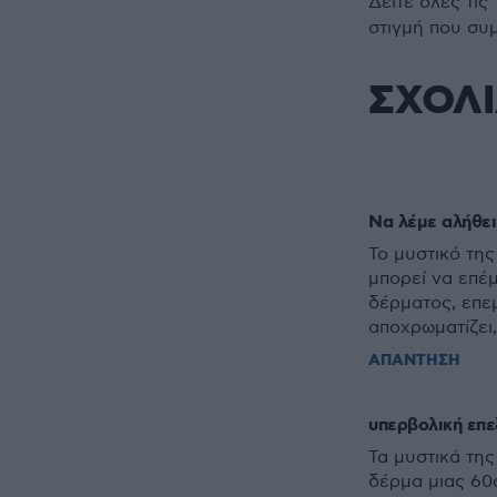
Δείτε όλες τις
στιγμή που συ
ΣΧΟΛ
Να λέμε αλήθει
Το μυστικό τη
μπορεί να επέ
δέρματος, επεμ
αποχρωματίζει,
ΑΠΑΝΤΗΣΗ
υπερβολική επε
Τα μυστικά της
δέρμα μιας 60α