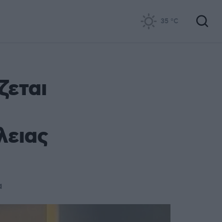
35
°C
ζεται
λειας
α