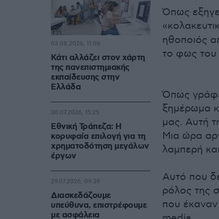
Όπως εξηγεί
«κολακευτι
ηθοποιός απ
03.08.2026, 11:06
το φως του
Κάτι αλλάζει στον χάρτη
της πανεπιστημιακής
εκπαίδευσης στην
Ελλάδα
Όπως γράφε
ξημέρωμα κα
30.07.2026, 15:25
μας. Αυτή τ
Εθνική Τράπεζα: Η
Μια ώρα αρ
κορυφαία επιλογή για τη
χρηματοδότηση μεγάλων
λαμπερή κα
έργων
Αυτό που δε
29.07.2026, 09:39
ρόλος της σ
Διασκεδάζουμε
που έκαναν α
υπεύθυνα, επιστρέφουμε
με ασφάλεια
media.