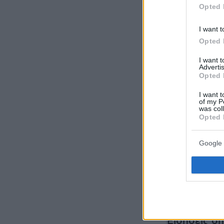
Opted 
I want t
Opted 
I want 
Advertis
Opted 
I want t
of my P
was col
Opted 
Google 
Ειδήσεις σ