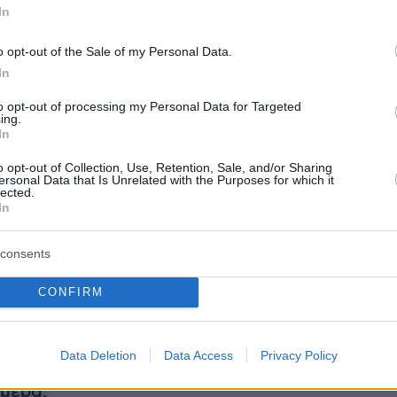
In
o opt-out of the Sale of my Personal Data.
In
View this post on Instagram
to opt-out of processing my Personal Data for Targeted
ing.
In
o opt-out of Collection, Use, Retention, Sale, and/or Sharing
ersonal Data that Is Unrelated with the Purposes for which it
lected.
In
consents
CONFIRM
A post shared by Elizabeth Hurley (@elizabethhurley1)
Data Deletion
Data Access
Privacy Policy
ήμερα: