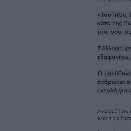
«Too little
κατά της Ρω
του, ορατό
Σύλληψη γν
εξαφανίσω, 
Ο υπεύθυνο
άνθρωποι σ
εντολή για
Ακολουθήστε 
όλες τις ειδήσ