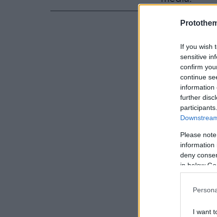
Protothe
«Είσαι κατα
μυστικά», «
If you wish 
καταστροφικ
sensitive in
από τα σχόλ
confirm you
continue se
information 
further disc
participants
Downstream 
Please note
information 
deny consent
in below Go
Persona
I want t