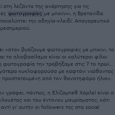
 στη λεζάντα της ανάρτησης για τις
κές
φωτογραφίες
με μπικίνι», η Βρετανίδα
οκαλύπτει την οδηγία-κλειδί: Απαγορευτικό
 μεσημεριού.
ι «όταν βγάζουμε φωτογραφίες με μπικίνι, το
ι το ηλιοβασίλεμα είναι οι καλύτεροι φίλοι
η φωτογραφία την τραβήξαμε στις 7 το πρωί...
γότερα κυκλοφορούσα με καφτάνι νιώθοντας
ι προστατευμένη από τον θανατηφόρο ήλιο».
ν γράφει, πάντως, η Ελίζαμπεθ Χάρλεϊ είναι ο
ιλουέτας και του έντονου μαυρίσματος, κάτι
ντί γι' αυτήν οι followers της στα social