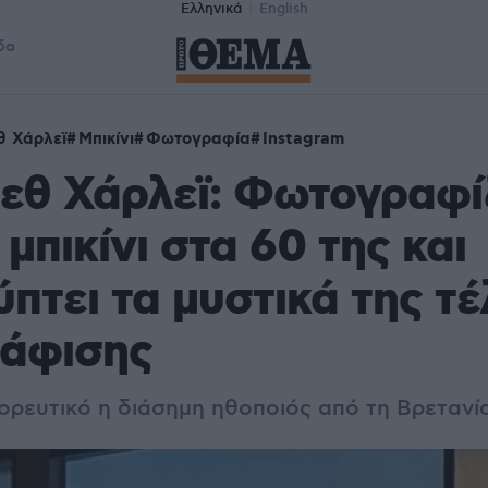
Ελληνικά
English
δα
θ Χάρλεϊ
Μπικίνι
Φωτογραφία
Instagram
εθ Χάρλεϊ: Φωτογραφί
μπικίνι στα 60 της και
πτει τα μυστικά της τέ
άφισης
ορευτικό η διάσημη ηθοποιός από τη Βρετανί