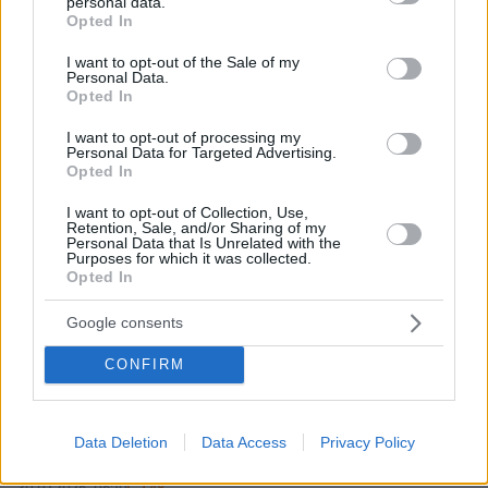
personal data.
grant or deny consent to Google and its third-party tags to
Opted In
use your data for below specified purposes in below Google
consent section.
I want to opt-out of the Sale of my
Personal Data.
Opted In
I want to opt-out of processing my
Personal Data for Targeted Advertising.
Opted In
I want to opt-out of Collection, Use,
Retention, Sale, and/or Sharing of my
Personal Data that Is Unrelated with the
Purposes for which it was collected.
Opted In
Google consents
CONFIRM
Data Deletion
Data Access
Privacy Policy