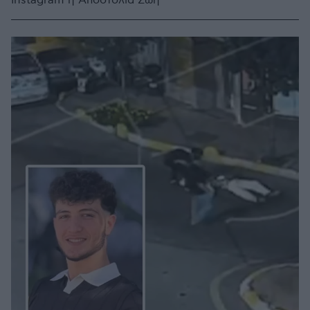
Instagram η Αποστολία Ζώη