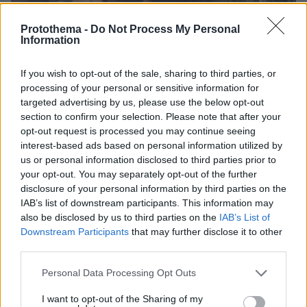
Protothema -
Do Not Process My Personal
Information
If you wish to opt-out of the sale, sharing to third parties, or
processing of your personal or sensitive information for
targeted advertising by us, please use the below opt-out
section to confirm your selection. Please note that after your
opt-out request is processed you may continue seeing
interest-based ads based on personal information utilized by
us or personal information disclosed to third parties prior to
your opt-out. You may separately opt-out of the further
disclosure of your personal information by third parties on the
14
31.07.2026, 06:11
IAB’s list of downstream participants. This information may
Το αποκαλυπτικό «ατύχημα» που κάλυψε με καρδούλα
also be disclosed by us to third parties on the
IAB’s List of
στο Instagram η Χάλι Μπέρι, δείτε φωτογραφίες
Downstream Participants
that may further disclose it to other
third parties.
Κάτι οι αγκαλιές με τον Χαν Βαντ, κάτι το χαλαρό
μαύρο φόρεμα, δεν άργησε το... ατύχημα για τη Χάλι
Please note that this website/app uses one or more Google
Personal Data Processing Opt Outs
Μπέρι
services and may gather and store information including but
not limited to your visit or usage behaviour. You may click to
I want to opt-out of the Sharing of my