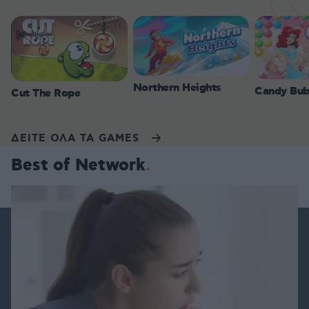
Northern Heights
Candy Bub
Cut The Rope
ΔΕΙΤΕ ΟΛΑ ΤΑ GAMES
Best of Network