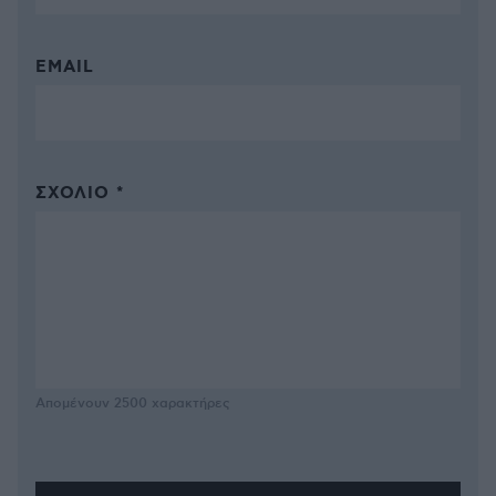
EMAIL
ΣΧΌΛΙΟ *
Απομένουν
2500
χαρακτήρες