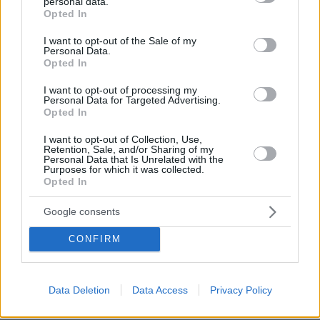
personal data.
grant or deny consent to Google and its third-party tags to
10.02.2025, 22:26
Opted In
use your data for below specified purposes in below Google
Στην Κολομβια των Βαλκανιων κ ειδικοτερα στην
consent section.
πρωτευουσα του θρασους, της ανομιας και της
I want to opt-out of the Sale of my
Personal Data.
ασυδοσιας, θα μαθουμε πως θα τα βρουν το
Opted In
Νικοπατερεϊκο με τον οδηγο της Bentley;
I want to opt-out of processing my
ΑΠΑΝΤΗΣΗ
Personal Data for Targeted Advertising.
Opted In
Κολομβία
11.02.2025, 00:29
I want to opt-out of Collection, Use,
Retention, Sale, and/or Sharing of my
Επειδή έχει τύχει να πάω στην Κολομβία, σε
Personal Data that Is Unrelated with the
πληροφορώ ότι έχει τεράστιους σύγχρονους
Purposes for which it was collected.
Opted In
δρόμους, με ποδηλατόδρομους, πεζόδρομους και
to transmilenio, ένα από τα πιο πρωτοπόρα
Google consents
δημόσια μέσα μεταφοράς. Έχει πλατείς δρόμους,
με δέντρα και τεράστια πεζοδρόμια. Καμία σχέση
CONFIRM
με την χαβούζα της Αθήνας και ειδικά του
Κωλονακίου. Άκου ρε φίλε που πήγε η άλλη βόλτα
το μωρό! Στα μπετά του Κωλονακίου.. Κατ εμέ από
Data Deletion
Data Access
Privacy Policy
τις χειρότερες γειτονιές της Αθήνας.
ΑΠΑΝΤΗΣΗ