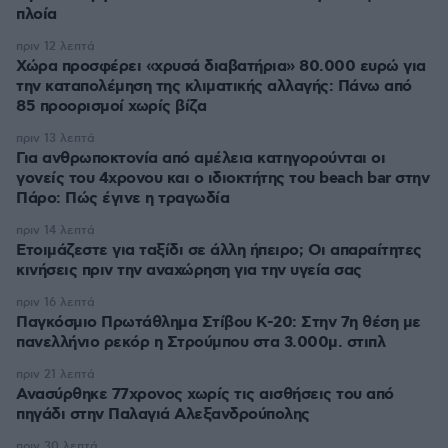
πλοία
πριν 12 λεπτά
Χώρα προσφέρει «χρυσά διαβατήρια» 80.000 ευρώ για
την καταπολέμηση της κλιματικής αλλαγής: Πάνω από
85 προορισμοί χωρίς βίζα
πριν 13 λεπτά
Για ανθρωποκτονία από αμέλεια κατηγορούνται οι
γονείς του 4χρονου και ο ιδιοκτήτης του beach bar στην
Πάρο: Πώς έγινε η τραγωδία
πριν 14 λεπτά
Ετοιμάζεστε για ταξίδι σε άλλη ήπειρο; Οι απαραίτητες
κινήσεις πριν την αναχώρηση για την υγεία σας
πριν 16 λεπτά
Παγκόσμιο Πρωτάθλημα Στίβου Κ-20: Στην 7η θέση με
πανελλήνιο ρεκόρ η Στρούμπου στα 3.000μ. στιπλ
πριν 21 λεπτά
Ανασύρθηκε 77χρονος χωρίς τις αισθήσεις του από
πηγάδι στην Παλαγιά Αλεξανδρούπολης
πριν 30 λεπτά