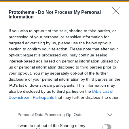
Ήταν οδηγός Bentley ρε σεις, όχι κανένας
κάγκουρας με σαπάκι φτιαγμένο, θέλετε να
Protothema -
Do Not Process My Personal
Information
εμφανιστεί κιόλας;Πάτε καλά;
ΑΠΑΝΤΗΣΗ
If you wish to opt-out of the sale, sharing to third parties, or
processing of your personal or sensitive information for
Δημήτρης
targeted advertising by us, please use the below opt-out
11.02.2025, 00:26
section to confirm your selection. Please note that after your
opt-out request is processed you may continue seeing
Άλλη μια φορά που αποδεδειγμένα οι αστυνομικοί
interest-based ads based on personal information utilized by
δεν είναι τίποτα άλλο παρά φυγοπονοι δημόσιοι
us or personal information disclosed to third parties prior to
υπάλληλοι που μπήκαν δημόσιο για να κάθονται. Για
your opt-out. You may separately opt-out of the further
αυτό είμαστε χάος παντού από άποψη
disclosure of your personal information by third parties on the
παραβατικοτητας, μόνο αυξήσεις ξέρουν να ζητάνε.
IAB’s list of downstream participants. This information may
Το
also be disclosed by us to third parties on the
IAB’s List of
ΑΠΑΝΤΗΣΗ
Downstream Participants
that may further disclose it to other
third parties.
Please note that this website/app uses one or more Google
Personal Data Processing Opt Outs
services and may gather and store information including but
MLP
not limited to your visit or usage behaviour. You may click to
I want to opt-out of the Sharing of my