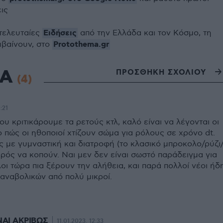
εις
Ειδήσεις
 τελευταίες
από την Ελλάδα και τον Κόσμο, τη
Protothema.gr
μβαίνουν, στο
ΙΑ
ΠΡΟΣΘΗΚΗ ΣΧΟΛΙΟΥ
(4)
:21
ου κριτικάρουμε τα ρετούς κτλ, καλό είναι να λέγονται οι
ο πώς οι ηθοποιοί χτίζουν σώμα για ρόλους σε χρόνο dt.
ς με γυμναστική και διατροφή (το κλασικό μπροκολο/ρύζι
ρός να κοπούν. Ναι μεν δεν είναι σωστό παράδειγμα για
οι τώρα πια ξέρουν την αλήθεια, και παρά πολλοί νέοι ήδ
αναβολικών από πολύ μικροί.
ΝΑΙ ΑΚΡΙΒΩΣ
11.01.2023, 12:33