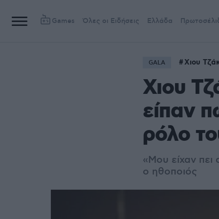
Games
Όλες οι Ειδήσεις
Ελλάδα
Πρωτοσέλι
Χιου Τζά
GALA
Χιου Τζ
είπαν π
ρόλο το
«Μου είχαν πει 
ο ηθοποιός