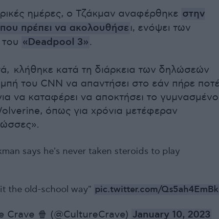
ερικές ημέρες, ο Τζάκμαν αναφέρθηκε
στην
που πρέπει να ακολουθήσε
ι, ενόψει των
 του
«Deadpool 3»
.
ά, κλήθηκε κατά τη διάρκεια των δηλώσεών
ομπή του CNN να απαντήσει στο εάν πήρε ποτ
για να καταφέρει να αποκτήσει το γυμνασμένο
olverine, όπως για χρόνια μετέφεραν
λώσσες».
man says he's never taken steroids to play
d it the old-school way"
pic.twitter.com/Qs5ah4EmBk
e Crave 🍿 (@CultureCrave)
January 10, 2023