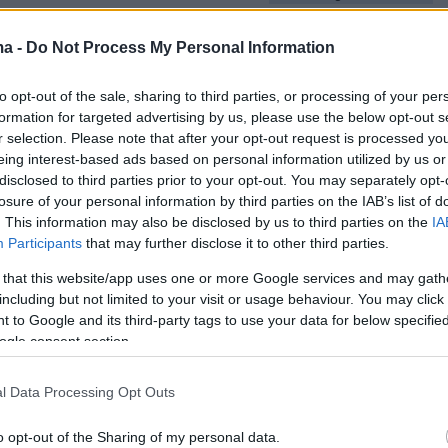
ma -
Do Not Process My Personal Information
to opt-out of the sale, sharing to third parties, or processing of your per
formation for targeted advertising by us, please use the below opt-out s
r selection. Please note that after your opt-out request is processed y
ος επιβεβαίωσε, δεν πήρε πως ποτέ αναβολικά
eing interest-based ads based on personal information utilized by us or
 για να...«φουσκώσει» τους μύες του για τον
disclosed to third parties prior to your opt-out. You may separately opt-
olverine, αποδίδοντας το αποτέλεσμα στο
losure of your personal information by third parties on the IAB’s list of
. This information may also be disclosed by us to third parties on the
IA
ραμμα γυμναστικής και δίαιτας που ακολουθεί
Participants
that may further disclose it to other third parties.
 that this website/app uses one or more Google services and may gath
κά είπε:
«Όχι, αγαπώ τη δουλειά μου. Και
including but not limited to your visit or usage behaviour. You may click 
olverine... Πρέπει να προσέχω τι λέω εδώ,
 to Google and its third-party tags to use your data for below specifi
χαν πει ανεπίσημα ποιες είναι οι παρενέργειες
ogle consent section.
είπα, "Δεν μου αρέσει και τόσο πολύ". Οπότε
l Data Processing Opt Outs
να με τον παραδοσιακό τρόπο. Και σας λέω,
ερισσότερα κοτόπουλα - λυπάμαι πολύ για
o opt-out of the Sharing of my personal data.