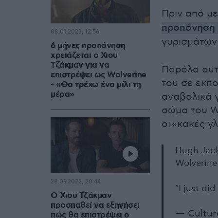
Πριν από μ
προπόνηση 
08.01.2023, 12:56
γυρισμάτων
6 μήνες προπόνηση
χρειάζεται ο Χιου
Τζάκμαν για να
Παρόλα αυτ
επιστρέψει ως Wolverine
του σε εκπ
- «Θα τρέχω ένα μίλι τη
μέρα»
αναβολικά 
σώμα του W
οι «κακές γ
Hugh Jack
Wolverine
28.09.2022, 20:44
"I just di
Ο Χιου Τζάκμαν
προσπαθεί να εξηγήσει
— Cultur
πώς θα επιστρέψει ο