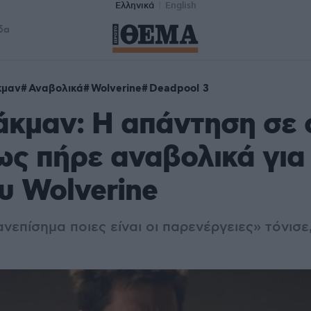
Ελληνικά
English
δα
κμαν
Αναβολικά
Wolverine
Deadpool 3
άκμαν: Η απάντηση σε
ως πήρε αναβολικά για
υ Wolverine
ανεπίσημα ποιες είναι οι παρενέργειες» τόνισε