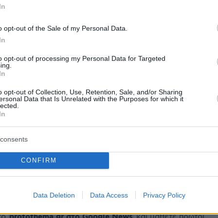
 χορτοφάγους και τους χορτοφάγους και για
In
α του κόσμου. Κυριολεκτικά το κάρμα δεν
ια μένα».
o opt-out of the Sale of my Personal Data.
In
ήμερα:
to opt-out of processing my Personal Data for Targeted
ing.
In
 τσιγάρο που κρατούσε ήταν στοιχείο της
o opt-out of Collection, Use, Retention, Sale, and/or Sharing
ς»
ersonal Data that Is Unrelated with the Purposes for which it
lected.
In
πλωση της «Κράκεν» στις ΗΠΑ - Μικρή, αλλά
 παρουσία στην Ευρώπη, λέει ο ΠΟΥ
consents
CONFIRM
υ ΕΟΦ με τις εναλλακτικές για τα φάρμακα πο
λειψη
Data Deletion
Data Access
Privacy Policy
protothema.gr στο Google News
το
και μάθετε πρώτοι