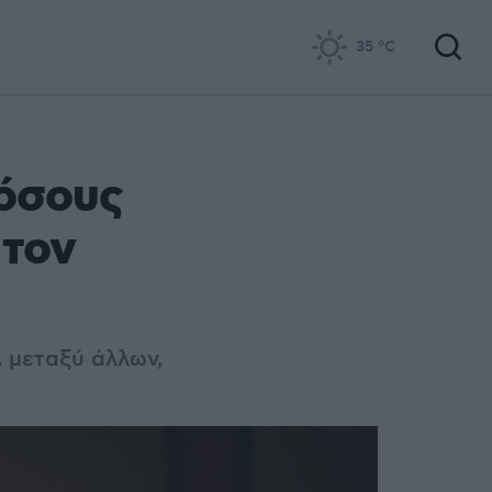
35
°C
 όσους
 τον
, μεταξύ άλλων,