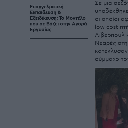
Σε μια σεζό
Επαγγελματική
υποδέχθηκε
Εκπαίδευση &
Εξειδίκευση: Το Mοντέλο
οι οποίοι α
που σε Bάζει στην Aγορά
low cost πτ
Eργασίας
Λίβερπουλ κ
Νεαρές στη 
κατέκλυσαν
σύμμαχο τον