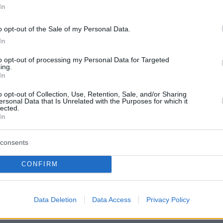
In
γοι οι εκδρομείς που επέλεξαν να φάνε σε
o opt-out of the Sale of my Personal Data.
κα της Χώρας, τα οποία δίπλωσαν και
In
ραπέζια, ενώ το Principote στον Πάνορμο και
to opt-out of processing my Personal Data for Targeted
 στη Φτελιά είχαν Easter Menu.
ing.
 μοναδικά sea side restaurants που άνοιξαν
In
 ενώ από χθες μπήκε στον χορό και το
o opt-out of Collection, Use, Retention, Sale, and/or Sharing
ersonal Data that Is Unrelated with the Purposes for which it
 το τριήμερο της Πρωτομαγιάς.
lected.
In
consents
 φέρει πάλι χιλιάδες Έλληνες στο ανεξάρτητ
της Μυκόνου, η οποία εξακολουθεί να τους
CONFIRM
ά το γεγονός ότι είναι πολύ ακριβή.
επιδρομή και πρόωρα γλέντια
Data Deletion
Data Access
Privacy Policy