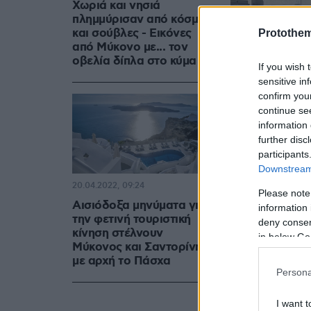
Χωριά και νησιά
πλημμύρισαν από κόσμο
και σούβλες - Εικόνες
Protothe
από Μύκονο με... τον
οβελία δίπλα στο κύμα
If you wish 
sensitive in
confirm you
continue se
information 
further disc
participants
Downstream 
20.04.2022, 09:24
Please note
Αισιόδοξα μηνύματα για
information 
την φετινή τουριστική
deny consent
κίνηση στέλνουν
in below Go
Μύκονος και Σαντορίνη,
με αρχή το Πάσχα
Persona
I want t