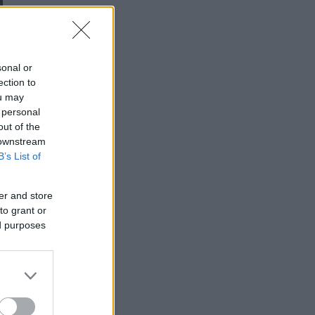
sonal or
ection to
ou may
 personal
out of the
 downstream
B’s List of
er and store
to grant or
ed purposes