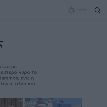
25
°C
ς
μένα με
 δεύτερο γύρο το
 Nammos, ενώ η
λληνες αλλά και