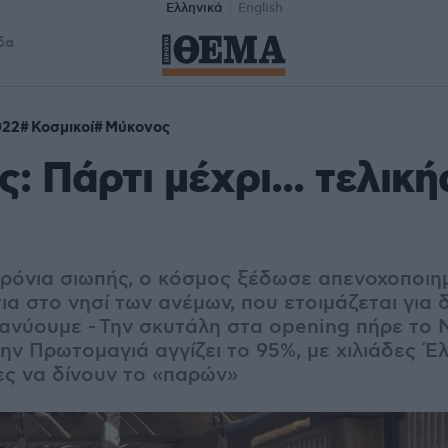
Ελληνικά
English
δα
022
Κοσμικοί
Μύκονος
: Πάρτι μέχρι... τελική
ρόνια σιωπής, ο κόσμος ξέδωσε απενοχοποιη
ια στο νησί των ανέμων, που ετοιμάζεται για
ιανύουμε - Την σκυτάλη στα opening πήρε το
ην Πρωτομαγιά αγγίζει το 95%, με χιλιάδες Έ
ες να δίνουν το «παρών»