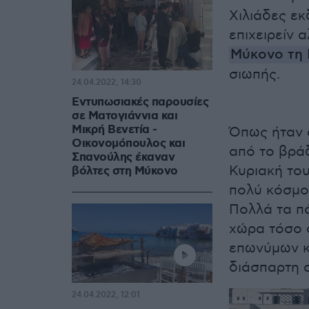
Χιλιάδες εκ
επιχειρείν 
Μύκονο τη
σιωπής.
24.04.2022, 14:30
Εντυπωσιακές παρουσίες
σε Ματογιάννια και
Μικρή Βενετία -
Όπως ήταν 
Οικονομόπουλος και
από το βρά
Σπανούλης έκαναν
Κυριακή του
βόλτες στη Μύκονο
πολύ κόσμο
Πολλά τα πά
χώρα τόσο σ
επωνύμων κα
διάσπαρτη 
24.04.2022, 12:01