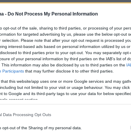
ma -
Do Not Process My Personal Information
er(40599w16ki4e70hs, v-cil2fdaywm3t)
to opt-out of the sale, sharing to third parties, or processing of your per
formation for targeted advertising by us, please use the below opt-out s
r selection. Please note that after your opt-out request is processed y
eing interest-based ads based on personal information utilized by us or
disclosed to third parties prior to your opt-out. You may separately opt-
ήμερα:
losure of your personal information by third parties on the IAB’s list of
. This information may also be disclosed by us to third parties on the
IA
νικά αίθριος με άνοδο της θερμοκρασίας
Participants
that may further disclose it to other third parties.
αλάει από αύριο
 that this website/app uses one or more Google services and may gath
including but not limited to your visit or usage behaviour. You may click 
 to Google and its third-party tags to use your data for below specifi
Πιο ρεαλιστικές» οι θέσεις στις
ogle consent section.
εύσεις Ουκρανίας-Ρωσίας που συνεχίζονται
l Data Processing Opt Outs
o opt-out of the Sharing of my personal data.
 «κόκκινη» επικοινωνία, οι «μπλε» πατάτες και