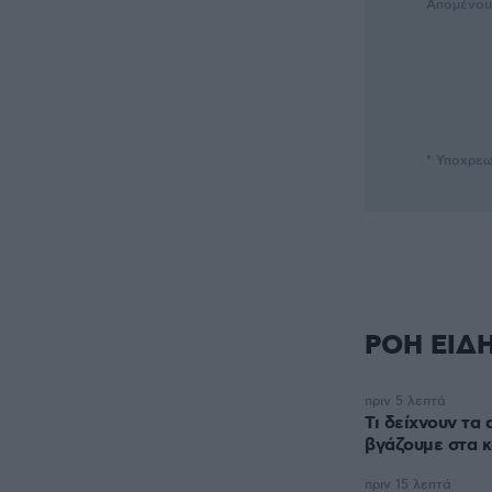
Απομένο
* Υποχρεω
ΡΟΗ ΕΙΔ
πριν 5 λεπτά
Τι δείχνουν τα
βγάζουμε στα κ
πριν 15 λεπτά