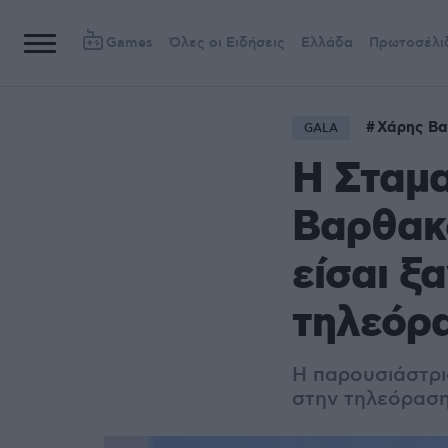
Games
Όλες οι Ειδήσεις
Ελλάδα
Πρωτοσέλι
Χάρης Β
GALA
Η Σταμα
Βαρθακο
είσαι ξ
τηλεόρ
Η παρουσιάστρι
στην τηλεόραση,