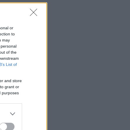
sonal or
ection to
ou may
 personal
out of the
 downstream
B’s List of
er and store
to grant or
ed purposes