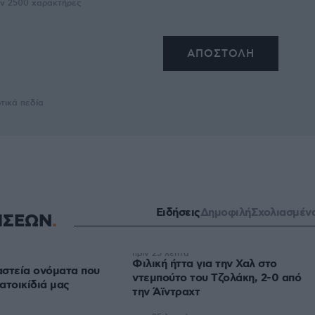
υν
2500
χαρακτήρες
τικά πεδία
Ειδήσεις
Δημοφιλή
Σχολιασμέν
ΗΣΕΩΝ
πριν 25 λεπτά
Φιλική ήττα για την Χαλ στο
 αστεία ονόματα που
ντεμπούτο του Τζολάκη, 2-0 από
ατοικίδιά μας
την Άϊντραχτ