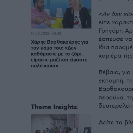
«Αν δεν είσ
είπε χαρακτ
Γρηγόρη Αρ
16.03.2022, 08:43
έσπευσε να
Χάρης Βαρθακούρης για
ίδια παραμέ
τον γάμο του: «Δεν
καθόμαστε με το ζόρι,
καριέρα της
είμαστε μαζί και είμαστε
πολύ καλά»
Βέβαια, για
εκπομπή, τη
Βαρθακούρ
περούκα, τη
δευτερόλεπ
Thema Insights
Δείτε το βί