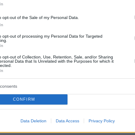
In
 Ευρυδίκης – Δείτε βίντεο
o opt-out of the Sale of my Personal Data.
In
protothema.gr στο Google News
το
και μάθετε πρώτοι
to opt-out of processing my Personal Data for Targeted
εις
ing.
In
Ειδήσεις
 τελευταίες
από την Ελλάδα και τον Κόσμο, τη
o opt-out of Collection, Use, Retention, Sale, and/or Sharing
Protothema.gr
μβαίνουν, στο
ersonal Data that Is Unrelated with the Purposes for which it
lected.
In
ΙΑ
ΠΡΟΣΘΗΚΗ ΣΧΟΛΙΟΥ
(1)
consents
ητα
CONFIRM
16.03.2022, 20:05
λαχρινές) που βάφονται ξανθιές είναι ό,τι πιο
 Εξίσου αντιαισθητικό είναι βέβαια και το θέαμα αντρών
Data Deletion
Data Access
Privacy Policy
ου βάφονται ξανθοί, πορτοκαλί ή κοκκινόχρωμοι.