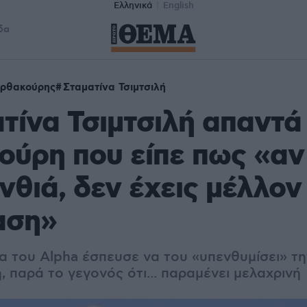
Ελληνικά
English
δα
αρθακούρης
Σταματίνα Τσιμτσιλή
τίνα Τσιμτσιλή απαντά
ύρη που είπε πως «αν
ανθιά, δεν έχεις μέλλον
αση»
α του Alpha έσπευσε να του «υπενθυμίσει» τη
 παρά το γεγονός ότι... παραμένει μελαχρινή