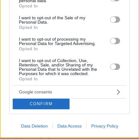
personal data.
grant or deny consent to Google and its third-party tags to
αντικαταστήσει η AI και φαίνεται να έχει μεγάλη ζήτηση
Opted In
use your data for below specified purposes in below Google
consent section.
πριν 23 λεπτά
I want to opt-out of the Sale of my
Σοκαριστικές απειλές για Μέσι και Ρονάλντο – Το
Personal Data.
Opted In
σκοτεινό… παρασκήνιο του Μουντιάλ
πριν 25 λεπτά
I want to opt-out of processing my
Personal Data for Targeted Advertising.
Οι ωραιότερες παραλίες της Σαμοθράκης -Οι
Opted In
αμμώδεις, οι απομονωμένες, οι άγριες και βραχώδεις
I want to opt-out of Collection, Use,
πριν 27 λεπτά
Retention, Sale, and/or Sharing of my
Πώς ξυπνούσαν οι άνθρωποι πριν τα smartphones: Από
Personal Data that Is Unrelated with the
τους κόκορες στους επαγγελματίες με σφυρίχτρες και
Purposes for which it was collected.
μπιζέλια της βιομηχανικής επανάστασης
Opted In
πριν 31 λεπτά
Google consents
Νέα ανάφλεξη στη Μέση Ανατολή: Οι Χούθι χτύπησαν
εγκατάσταση της Aramco, το Ιράν βάζει πιο σκληρούς
CONFIRM
όρους για τα Στενά του Ορμούζ
πριν 32 λεπτά
Μαντόνα για Γουίλιαμ Όρμπιτ: Η μουσική σου μου
Data Deletion
Data Access
Privacy Policy
έδωσε ένα μαγικό χαλί για να πετάξω, ήμουν τόσο
τυχερή που σε γνώρισα