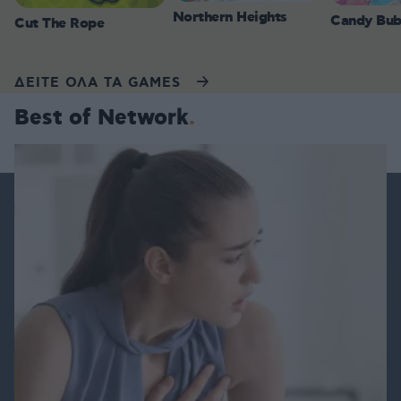
Northern Heights
Candy Bub
Cut The Rope
ΔΕΙΤΕ ΟΛΑ ΤΑ GAMES
Best of Network