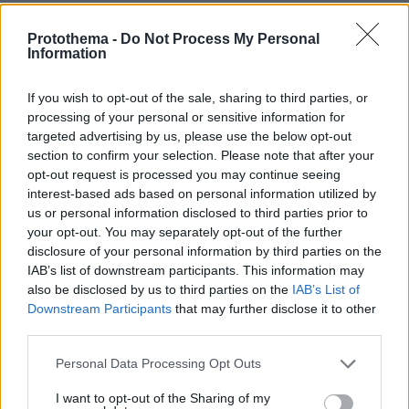
26.07.2026, 09:54
Επαγγελματική Εκπαίδευση & Εξειδίκευση: Το Mοντέλο που
Protothema -
Do Not Process My Personal
σε Bάζει στην Aγορά Eργασίας
Information
If you wish to opt-out of the sale, sharing to third parties, or
ΡΟΗ ΕΙΔΗΣΕΩΝ
processing of your personal or sensitive information for
targeted advertising by us, please use the below opt-out
Ειδήσεις
Δημοφιλή
Σχολιασμένα
section to confirm your selection. Please note that after your
opt-out request is processed you may continue seeing
interest-based ads based on personal information utilized by
πριν 9 λεπτά
Άνοια: Οκτώ παράγοντες κινδύνου για την πρώιμη
us or personal information disclosed to third parties prior to
νόσηση πριν τα 65 – Πώς θα μειώσετε το ρίσκο
your opt-out. You may separately opt-out of the further
disclosure of your personal information by third parties on the
πριν 10 λεπτά
IAB’s list of downstream participants. This information may
Τι μπορεί να συμβεί στην υγεία του σκύλου σας αν
also be disclosed by us to third parties on the
IAB’s List of
τραβάτε στη βόλτα το λουρί του
Downstream Participants
that may further disclose it to other
πριν 10 λεπτά
third parties.
Τα ζώδια που πετυχαίνουν όταν δεν ακολουθούν την
παραδοσιακή επαγγελματική πορεία
Please note that this website/app uses one or more Google
Personal Data Processing Opt Outs
services and may gather and store information including but
πριν 19 λεπτά
not limited to your visit or usage behaviour. You may click to
I want to opt-out of the Sharing of my
Αυτό είναι το επάγγελμα που είναι μάλλον δύσκολο να