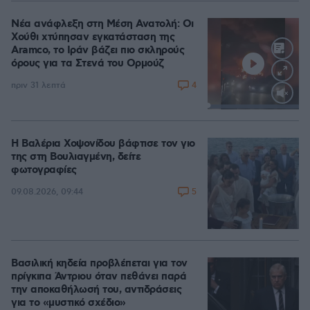
Νέα ανάφλεξη στη Μέση Ανατολή: Οι
Χούθι χτύπησαν εγκατάσταση της
Aramco, το Ιράν βάζει πιο σκληρούς
όρους για τα Στενά του Ορμούζ
4
πριν 31 λεπτά
Loaded
:
100.00%
Η Βαλέρια Χοψονίδου βάφτισε τον γιο
της στη Βουλιαγμένη, δείτε
φωτογραφίες
5
09.08.2026, 09:44
Βασιλική κηδεία προβλέπεται για τον
πρίγκιπα Άντριου όταν πεθάνει παρά
την αποκαθήλωσή του, αντιδράσεις
για το «μυστικό σχέδιο»