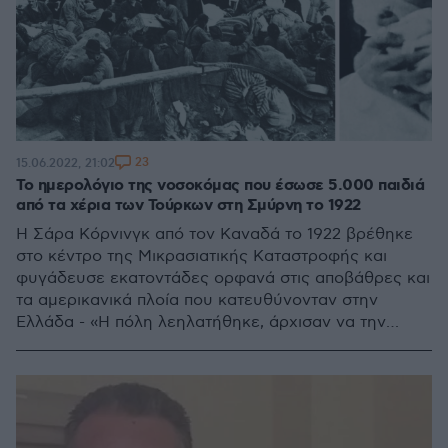
23
15.06.2022, 21:02
Το ημερολόγιο της νοσοκόμας που έσωσε 5.000 παιδιά
από τα χέρια των Τούρκων στη Σμύρνη το 1922
Η Σάρα Κόρνινγκ από τον Καναδά το 1922 βρέθηκε
στο κέντρο της Μικρασιατικής Καταστροφής και
φυγάδευσε εκατοντάδες ορφανά στις αποβάθρες και
τα αμερικανικά πλοία που κατευθύνονταν στην
Ελλάδα - «Η πόλη λεηλατήθηκε, άρχισαν να την
καίνε, κανένας σεβασμός για την ανθρώπινη ζωή,
ούτε τα παιδιά αποτέλεσαν εξαίρεση» έγραψε χρόνια
αργότερα στο βιβλίο της