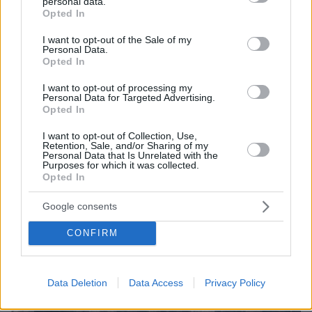
personal data.
που μπήκε απαρατήρητος στη «Στρατιά του Αιγαίου»
grant or deny consent to Google and its third-party tags to
Opted In
στην Τουρκία
use your data for below specified purposes in below Google
consent section.
Είχε αμέτρητες αποστολές στη γειτονική χώρα, ενώ
I want to opt-out of the Sale of my
Personal Data.
έψαχνε για ίχνη αγνοουμένων της Κύπρου - Ο
Opted In
αστικός μύθος τον θέλει να έβγαλε φωτογραφίες
μέχρι και Τούρκους αξιωματικούς να κοιμούνται στις
I want to opt-out of processing my
Personal Data for Targeted Advertising.
σκηνές τους
Opted In
I want to opt-out of Collection, Use,
Retention, Sale, and/or Sharing of my
Personal Data that Is Unrelated with the
Purposes for which it was collected.
Opted In
Google consents
CONFIRM
Data Deletion
Data Access
Privacy Policy