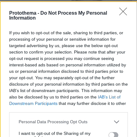
Protothema -
Do Not Process My Personal
Information
If you wish to opt-out of the sale, sharing to third parties, or
processing of your personal or sensitive information for
targeted advertising by us, please use the below opt-out
section to confirm your selection. Please note that after your
opt-out request is processed you may continue seeing
interest-based ads based on personal information utilized by
us or personal information disclosed to third parties prior to
your opt-out. You may separately opt-out of the further
disclosure of your personal information by third parties on the
IAB’s list of downstream participants. This information may
also be disclosed by us to third parties on the
IAB’s List of
Downstream Participants
that may further disclose it to other
third parties.
Please note that this website/app uses one or more Google
Personal Data Processing Opt Outs
139
08.10.2024, 17:15
services and may gather and store information including but
Βασίλης Γιαννόπουλος: Ο θρυλικός πράκτορας της ΚΥΠ
not limited to your visit or usage behaviour. You may click to
I want to opt-out of the Sharing of my