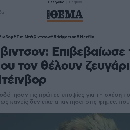
Ελληνικά
English
δα
έινβορ
Πιτ Ντέιβιντσον
Bridgerton
Netflix
ιβιντσον: Επιβεβαίωσε 
ου τον θέλουν ζευγάρι
Ντέινβορ
ροδότησαν τις πρώτες υποψίες για τη σχέση τ
ως κανείς δεν είχε απαντήσει στις φήμες, π