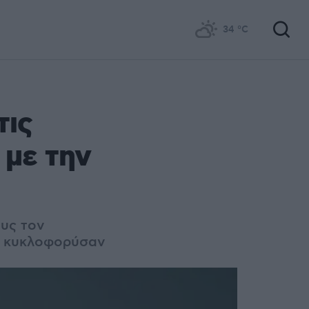
34
°C
τις
 με την
ους τον
ου κυκλοφορύσαν