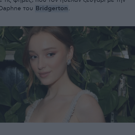
 τις φήμες, που τον ήθελαν ζευγάρι με την
 Daphne του
Bridgerton
.