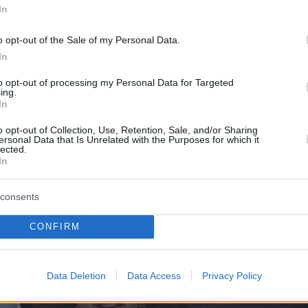
ους, τούς εντόπισαν μαζί σε κοινές
In
 Μάλιστα, κατά τα τέλη Μαρτίου εθεάθηκαν
verswall της Αγγλίας και κάποιος, που τούς
o opt-out of the Sale of my Personal Data.
σε:
«Φαινόταν σαν να ήταν σε σχέση και
In
ρούμενος μαζί. Τους είδαμε να κρατούν τα
to opt-out of processing my Personal Data for Targeted
ing.
α αγκαλιάζονται».
Αργότερα τον ίδιο μήνα, ο
In
ντσον φωτογραφήθηκε στην πατρίδα της Φίμπε
o opt-out of Collection, Use, Retention, Sale, and/or Sharing
το Άλτριχαμ.
ersonal Data that Is Unrelated with the Purposes for which it
lected.
In
consents
CONFIRM
Data Deletion
Data Access
Privacy Policy