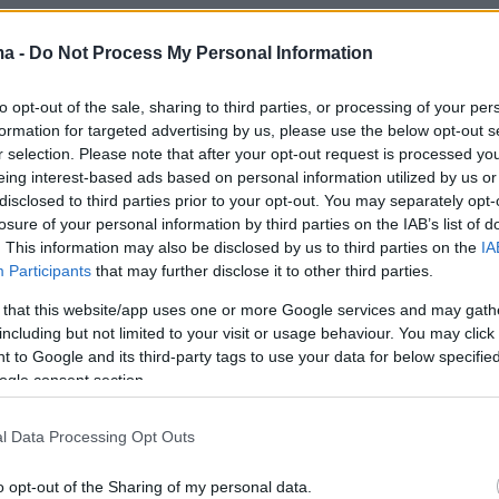
ma -
Do Not Process My Personal Information
 που στο παρελθόν, είχε σχέσεις με γνωστές
ητες όπως η
Αριάνα Γκράντε
και η
Κάια
to opt-out of the sale, sharing to third parties, or processing of your per
δήλωσε στους φοιτητές του Πανεπιστημίου της
formation for targeted advertising by us, please use the below opt-out s
 τους οποίους συνομιλούσε μέσω Zoom ότι
r selection. Please note that after your opt-out request is processed y
eing interest-based ads based on personal information utilized by us or
αζί με τον «
διάσημο έρωτα του
». Όταν έπειτα
disclosed to third parties prior to your opt-out. You may separately opt-
α ποια πρόκειται, ο ίδιος δεν απάντησε, παρά
losure of your personal information by third parties on the IAB’s list of
λασε και αρκέστηκε σε μία λιτή απάντηση:
. This information may also be disclosed by us to third parties on the
IA
Participants
that may further disclose it to other third parties.
ορώ να μιλήσω».
 that this website/app uses one or more Google services and may gath
including but not limited to your visit or usage behaviour. You may click 
πυροδότησε για πρώτη φορά εικασίες για τη
 to Google and its third-party tags to use your data for below specifi
τον Φεβρουάριο, όταν η Φίμπε Ντέινβορ
ogle consent section.
ο Μπρούκλιν της Νέας Υόρκης, όπου διαμένει
ηθοποιός για τα γυρίσματα της
l Data Processing Opt Outs
nger
», στην οποία πρωταγωνιστεί. Εκεί πολλοί
o opt-out of the Sharing of my personal data.