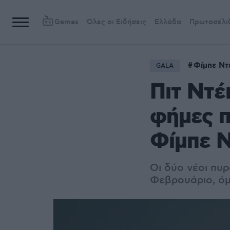
Games
Όλες οι Ειδήσεις
Ελλάδα
Πρωτοσέλι
Φίμπε Ντ
GALA
Πιτ Ντέ
φήμες π
Φίμπε 
Οι δύο νέοι πυ
Φεβρουάριο, όμ