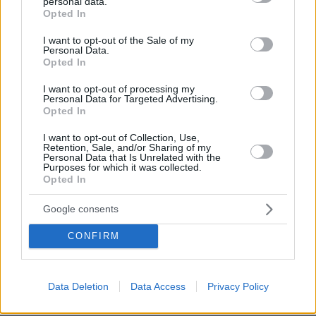
personal data.
grant or deny consent to Google and its third-party tags to
Opted In
use your data for below specified purposes in below Google
consent section.
I want to opt-out of the Sale of my
Personal Data.
Opted In
I want to opt-out of processing my
Personal Data for Targeted Advertising.
Opted In
I want to opt-out of Collection, Use,
Retention, Sale, and/or Sharing of my
Personal Data that Is Unrelated with the
Purposes for which it was collected.
Opted In
Google consents
CONFIRM
15.05.2024, 23:15
Πρωταγωνίστρια του Bridgerton ζήτησε να γυρίσει
παραπάνω γυμνές σκηνές κι εξηγεί τον λόγο
Data Deletion
Data Access
Privacy Policy
Ήταν μια εκπληκτική ενδυνάμωση, δηλώνει μεταξύ
άλλων, η Νίκολα Κόκλαν