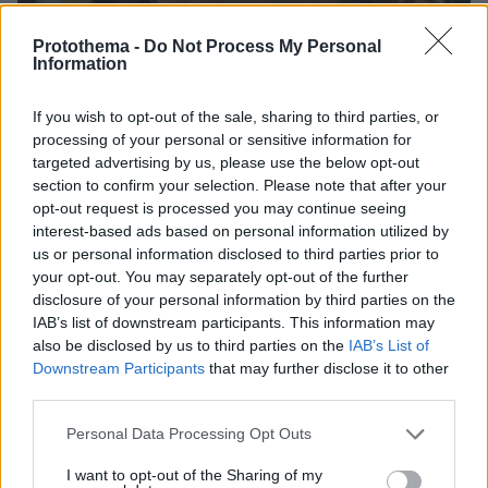
Protothema -
Do Not Process My Personal
Information
If you wish to opt-out of the sale, sharing to third parties, or
processing of your personal or sensitive information for
targeted advertising by us, please use the below opt-out
section to confirm your selection. Please note that after your
21.05.2024, 16:06
opt-out request is processed you may continue seeing
Πόλος έλξης επισκεπτών οι εμβληματικές τοποθεσίες
interest-based ads based on personal information utilized by
που προβάλλονται στη νέα σεζόν του Bridgerton
us or personal information disclosed to third parties prior to
your opt-out. You may separately opt-out of the further
Τα ταξίδια σε όλη την Αγγλία σε προορισμούς που
disclosure of your personal information by third parties on the
εμφανίζονται στη σειρά αυξήθηκαν κατά 50% τον
IAB’s list of downstream participants. This information may
τελευταίο χρόνο
also be disclosed by us to third parties on the
IAB’s List of
Downstream Participants
that may further disclose it to other
third parties.
Please note that this website/app uses one or more Google
Personal Data Processing Opt Outs
services and may gather and store information including but
not limited to your visit or usage behaviour. You may click to
I want to opt-out of the Sharing of my