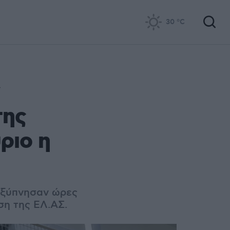
30
°C
της
ριο η
α ξύπνησαν ώρες
ση της ΕΛ.ΑΣ.