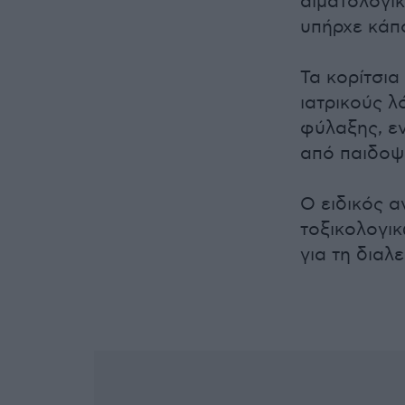
αιματολογικ
υπήρχε κάπο
Τα κορίτσι
ιατρικούς λ
φύλαξης, ε
από παιδοψ
Ο ειδικός α
τοξικολογικ
για τη διαλ