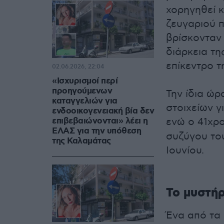
χορηγηθεί κ
ζευγαριού π
βρίσκονταν
διάρκεια τη
επίκεντρο τ
02.06.2026, 22:04
«Ισχυρισμοί περί
προηγούμενων
Την ίδια ώρ
καταγγελιών για
στοιχείων γ
ενδοοικογενειακή βία δεν
επιβεβαιώνονται» λέει η
ενώ ο 41χρο
ΕΛΑΣ για την υπόθεση
συζύγου του
της Καλαμάτας
Ιουνίου.
Το μυστήρ
Ένα από τα