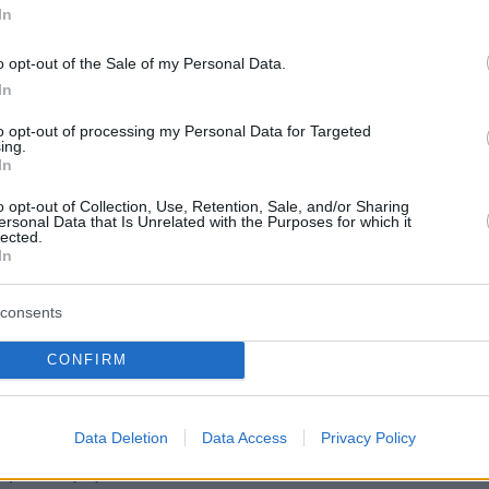
τους είπαν ότι θα πάνε «μια βόλτα με το
In
 και τα πήραν στην αγκαλιά τους ώστε να μην
o opt-out of the Sale of my Personal Data.
 τη μητέρα τους μέσα στα αίματα.
In
to opt-out of processing my Personal Data for Targeted
ing.
μεταφέρθηκαν στο Νοσοκομείο Καλαμάτας
In
ατάσταση ύπνου και ξύπνησαν μετά τις 10 το
o opt-out of Collection, Use, Retention, Sale, and/or Sharing
ersonal Data that Is Unrelated with the Purposes for which it
υτέρας.
lected.
In
Αρχές εξετάζουν και ένα δεύτερο
consents
. Σύμφωνα με πληροφορίες, δεν αποκλείεται
α είχαν τρομοκρατηθεί από τον έντονο καβγά
CONFIRM
ροηγηθεί, να αποσύρθηκαν στο δωμάτιό τους
κοιμήθηκαν βαθιά. Τα αποτελέσματα των
αναμένεται να δώσουν σαφείς απαντήσεις για
Data Deletion
Data Access
Privacy Policy
ώς συνέβη.