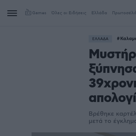
Games
Όλες οι Ειδήσεις
Ελλάδα
Πρωτοσέλι
Καλαμ
ΕΛΛΑΔΑ
Μυστήρι
ξύπνησα
39χρονη
απολογί
Βρέθηκε καρτέλ
μετά το έγκλημα