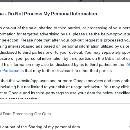
 οι Αρχές αφορά το πώς τα δύο ανήλικα
λικίας 6 και 10 ετών, τα οποία βρίσκονταν στο
ma -
Do Not Process My Personal Information
μάτιο, δεν ξύπνησαν την ώρα που η
μητέρα
ε σε βοήθεια ενώ δεχόταν τις 45 μαχαιριές
to opt-out of the sale, sharing to third parties, or processing of your per
formation for targeted advertising by us, please use the below opt-out s
υγό της.
r selection. Please note that after your opt-out request is processed y
eing interest-based ads based on personal information utilized by us or
ές εξετάζουν το ενδεχόμενο ο 41χρονος να
disclosed to third parties prior to your opt-out. You may separately opt-
losure of your personal information by third parties on the IAB’s list of
σει κάποια ουσία στα παιδιά πριν από τη
. This information may also be disclosed by us to third parties on the
IA
ώστε να μην αντιληφθούν τι συνέβαινε. Το
Participants
that may further disclose it to other third parties.
νο σενάριο ενισχύθηκε μετά τον εντοπισμό
 that this website/app uses one or more Google services and may gath
εμιστικών μέσα στο σπίτι.
including but not limited to your visit or usage behaviour. You may click 
 to Google and its third-party tags to use your data for below specifi
ogle consent section.
 πληροφορίες που μετέδωσε το Star, τα δύο
ύπνησαν από τους αστυνομικούς που έφτασαν
l Data Processing Opt Outs
μετά το έγκλημα. Οι αστυνομικοί, προκειμένου
τατεύσουν από τις εικόνες που επικρατούσαν
o opt-out of the Sharing of my personal data.