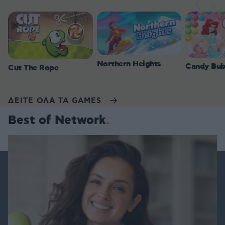
Northern Heights
Candy Bub
Cut The Rope
ΔΕΙΤΕ ΟΛΑ ΤΑ GAMES
Best of Network