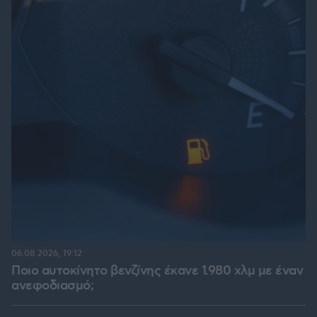
06.08.2026, 19:12
Ποιο αυτοκίνητο βενζίνης έκανε 1.980 χλμ με έναν
ανεφοδιασμό;