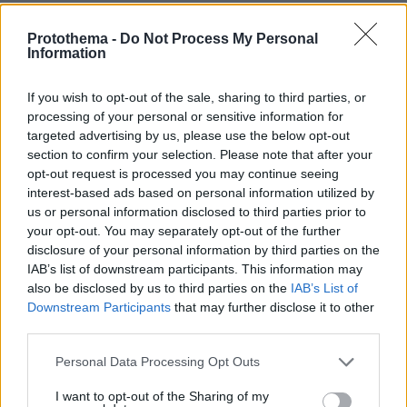
03.08.2026, 10:56
Η Smart φοιτητική κατοικία στην καρδιά της Αθήνας
Protothema -
Do Not Process My Personal
Information
29.07.2026, 09:39
Διασκεδάζουμε υπεύθυνα, επιστρέφουμε με ασφάλεια
If you wish to opt-out of the sale, sharing to third parties, or
processing of your personal or sensitive information for
targeted advertising by us, please use the below opt-out
ΡΟΗ ΕΙΔΗΣΕΩΝ
section to confirm your selection. Please note that after your
opt-out request is processed you may continue seeing
interest-based ads based on personal information utilized by
Ειδήσεις
Δημοφιλή
Σχολιασμένα
us or personal information disclosed to third parties prior to
your opt-out. You may separately opt-out of the further
πριν 13 λεπτά
disclosure of your personal information by third parties on the
Συγκλονιστικό βίντεο από χειρουργείο την ώρα του
IAB’s list of downstream participants. This information may
σεισμού των 7,1R στην Ιαπωνία: Τα πάντα κλυδωνίζονται,
also be disclosed by us to third parties on the
IAB’s List of
δύο προσπάθησαν να προστατεύσουν τον ασθενή
Downstream Participants
that may further disclose it to other
πριν 19 λεπτά
third parties.
Οι τελευταίες ημέρες του κουταβιού που ζούσε με
λύκους στην Κεντρική Μακεδονία - Γιατί δεν
Please note that this website/app uses one or more Google
Personal Data Processing Opt Outs
περισυνελέγη
services and may gather and store information including but
not limited to your visit or usage behaviour. You may click to
I want to opt-out of the Sharing of my
πριν 22 λεπτά