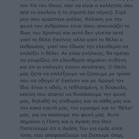
τον Υιό του Θεού, σαν να είναι ο κολλητός σου
από το σχολείο ή το στρατό (αν πήγες). Σιγά
μην σου χρώσταγε κιόλας. Κόλαση για την
ψυχή του ανθρώπου είναι όπου απουσιάζει το
Φως του Χριστού και αυτό δεν γίνεται ποτέ
γιατί το θέλει Εκείνος αλλά γιατί το θέλει ο
άνθρωπος, γιατί του έδωσε την ελευθερία να
επιλέξει τι θέλει. Αν είσαι ενήλικος, θα πρέπει
να γνωρίζεις ότι ελευθερία σημαίνει ευθύνη
και ότι οι επιλογές έχουν συνέπειες. Ο Θεός
μας ζητά να επιλέξουμε να ζήσουμε με τρόπο
που να οδηγεί σ' Εκείνον και με Αρωγό τον
Ίδιο. Είναι η οδός, η τεθλασμένη, η δύσκολη,
εκείνη που απαιτεί να θυσιάσουμε την ψυχή
μας, δηλαδή τις επιθυμίες και τα πάθη μας και
τον κακό εαυτό μας, τον εγωισμό και το "θέλω"
μας, για να σώσουμε την ψυχή μας. Αυτό
σημαίνει η Πίστη και η Αγάπη στο Θεό.
Πιστεύουμε ότι η Αγάπη Του για εμάς είναι
τόση, που αποφασίζουμε να ζήσουμε όπως