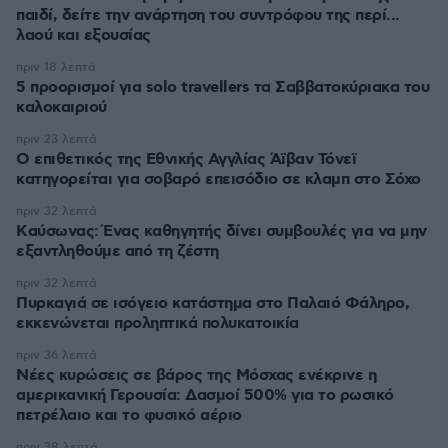
παιδί, δείτε την ανάρτηση του συντρόφου της περί...
λαού και εξουσίας
πριν 18 λεπτά
5 προορισμοί για solo travellers τα Σαββατοκύριακα του
καλοκαιριού
πριν 23 λεπτά
Ο επιθετικός της Εθνικής Αγγλίας Άϊβαν Τόνεϊ
κατηγορείται για σοβαρό επεισόδιο σε κλαμπ στο Σόχο
πριν 32 λεπτά
Kαύσωνας: Ένας καθηγητής δίνει συμβουλές για να μην
εξαντληθούμε από τη ζέστη
πριν 32 λεπτά
Πυρκαγιά σε ισόγειο κατάστημα στο Παλαιό Φάληρο,
εκκενώνεται προληπτικά πολυκατοικία
πριν 36 λεπτά
Νέες κυρώσεις σε βάρος της Μόσχας ενέκρινε η
αμερικανική Γερουσία: Δασμοί 500% για το ρωσικό
πετρέλαιο και το φυσικό αέριο
πριν 38 λεπτά