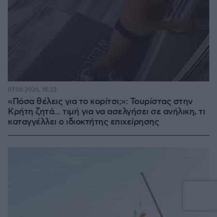
07.08.2026, 18:22
«Πόσα θέλεις για το κορίτσι;»: Τουρίστας στην
Κρήτη ζητά... τιμή για να ασελγήσει σε ανήλικη, τι
καταγγέλλει ο ιδιοκτήτης επιχείρησης