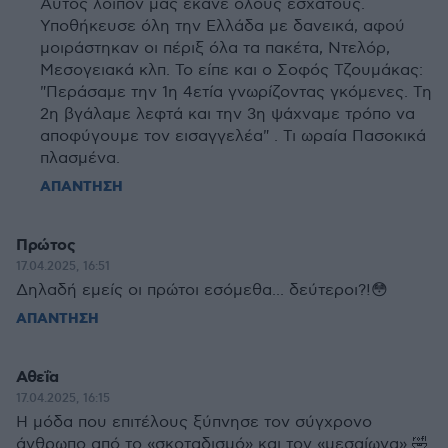
Αυτός λοιπόν μας έκανε όλους έσχατους.
Υποθήκευσε όλη την Ελλάδα με δανεικά, αφού
μοιράστηκαν οι πέριξ όλα τα πακέτα, Ντελόρ,
Μεσογειακά κλπ. Το είπε και ο Σοφός Τζουμάκας:
"Περάσαμε την 1η 4ετία γνωρίζοντας γκόμενες. Τη
2η βγάλαμε λεφτά και την 3η ψάχναμε τρόπο να
αποφύγουμε τον εισαγγελέα" . Τι ωραία Πασοκικά
πλασμένα.
ΑΠΑΝΤΗΣΗ
Πρώτος
17.04.2025, 16:51
Δηλαδή εμείς οι πρώτοι εσόμεθα... δεύτεροι?!😳
ΑΠΑΝΤΗΣΗ
Αθεΐα
17.04.2025, 16:15
Η μόδα που επιτέλους ξύπνησε τον σύγχρονο
άνθρωπο από το «σκοταδισμό» και τον «μεσαίωνα» 🤣