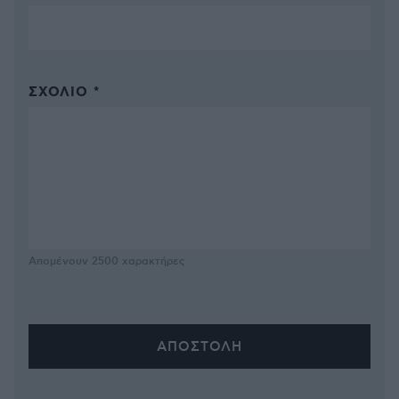
ΣΧΌΛΙΟ *
Απομένουν
2500
χαρακτήρες