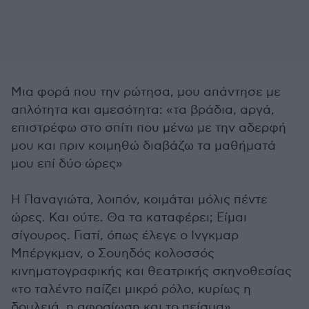
Μια φορά που την ρώτησα, μου απάντησε με
απλότητα και αμεσότητα: «τα βράδια, αργά,
επιστρέφω στο σπίτι που μένω με την αδερφή
μου και πριν κοιμηθώ διαβάζω τα μαθήματά
μου επί δύο ώρες»
Η Παναγιώτα, λοιπόν, κοιμάται μόλις πέντε
ώρες. Και ούτε. Θα τα καταφέρει; Είμαι
σίγουρος. Γιατί, όπως έλεγε ο Ινγκμαρ
Μπέργκμαν, ο Σουηδός κολοσσός
κινηματογραφικής και θεατρικής σκηνοθεσίας
«το ταλέντο παίζει μικρό ρόλο, κυρίως η
δουλειά, η αφοσίωση και το πείσμα»