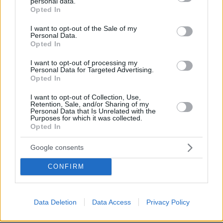
ΑΠΑΝΤΗΣΗ
personal data.
grant or deny consent to Google and its third-party tags to
Opted In
use your data for below specified purposes in below Google
Παντελής Εκίζογλου
consent section.
I want to opt-out of the Sale of my
17.04.2025, 17:31
Personal Data.
Opted In
Πρώτον δεν ήταν ο Στάλιν, δηλαδή τα σοβιέτ
που αντιστάθηκαν, αλλά ο ρωσικός λαός και ο
I want to opt-out of processing my
χειμώνας τους. Αλλά βρε αδελφέ, κάτι έκαναν
Personal Data for Targeted Advertising.
και οι Αμερικανοί...
Opted In
ΑΠΑΝΤΗΣΗ
I want to opt-out of Collection, Use,
Retention, Sale, and/or Sharing of my
Personal Data that Is Unrelated with the
Purposes for which it was collected.
@krikelατος και cia ε.ε.
Opted In
17.04.2025, 16:58
Καλά, ας μην ήταν ο Ζούκωφ και θα σου έλεγα
Google consents
εγώ τον πατερούλη που είχε κρυφτεί μια
εβδομάδα και έπνιγε το σοκ του στην βότκα.
CONFIRM
Και μετά ετοίμαζε τα μπογαλάκια του για να
την κάνει πίσω και από τα Ουράλια όρη. Σε
μεγάλη εκτίμηση μου τον έχεις αυτόν τον
Data Deletion
Data Access
Privacy Policy
χασάπη του Ρωσικού και του Ουκραϊνικού
λαού!