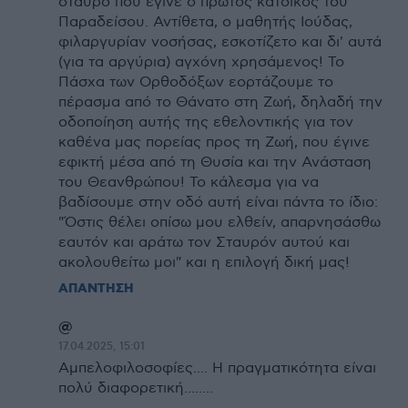
σταυρό που έγινε ο πρώτος κάτοικος του
Παραδείσου. Αντίθετα, ο μαθητής Ιούδας,
φιλαργυρίαν νοσήσας, εσκοτίζετο και δι' αυτά
(για τα αργύρια) αγχόνη χρησάμενος! Το
Πάσχα των Ορθοδόξων εορτάζουμε το
πέρασμα από το Θάνατο στη Ζωή, δηλαδή την
οδοποίηση αυτής της εθελοντικής για τον
καθένα μας πορείας προς τη Ζωή, που έγινε
εφικτή μέσα από τη Θυσία και την Ανάσταση
του Θεανθρώπου! Το κάλεσμα για να
βαδίσουμε στην οδό αυτή είναι πάντα το ίδιο:
"Όστις θέλει οπίσω μου ελθείν, απαρνησάσθω
εαυτόν και αράτω τον Σταυρόν αυτού και
ακολουθείτω μοι" και η επιλογή δική μας!
ΑΠΑΝΤΗΣΗ
@
17.04.2025, 15:01
Αμπελοφιλοσοφίες.... Η πραγματικότητα είναι
πολύ διαφορετική........