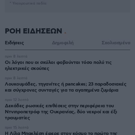
* Υποχρεωτικά πεδία
ΡΟΗ ΕΙΔΗΣΕΩΝ
Ειδήσεις
Δημοφιλή
Σχολιασμένα
πριν 8 λεπτά
Οι λόγοι που οι σκύλοι φοβούνται τόσο πολύ τις
ηλεκτρικές σκούπες
πριν 8 λεπτά
Λουκουμάδες, τηγανίτες ή pancakes; 23 παραδοσιακές
και σύγχρονες συνταγές για τα αγαπημένα ζυμάρια
πριν 12 λεπτά
Δεκάδες ρωσικές επιθέσεις στην περιφέρεια του
Ντνιπροπετρόφ της Ουκρανίας, δύο νεκροί και έξι
τραυματίες
πριν 15 λεπτά
Η Λίλα Μπακλέση έφερε στον κόσμο το πρώτο της