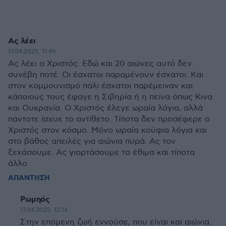
Ας λέει
17.04.2025, 11:49
Ας λέει ο Χριστός. Εδώ και 20 αιώνες αυτό δεν
συνέβη ποτέ. Οι έσχατοι παραμένουν έσχατοι. Και
στον κομμουνισμό πάλι έσχατοι παρέμειναν και
κάποιους τους έφαγε η Σιβηρία ή η πείνα όπως Κινα
και Ουκρανία. Ο Χριστός έλεγε ωραία λόγια, αλλά
πάντοτε ίσχυε το αντίθετο. Τίποτα δεν προσέφερε ο
Χριστός στον κόσμο. Μόνο ωραία κούφια λόγια και
στο βάθος απειλές για αιώνια πυρά. Ας τον
ξεχάσουμε. Ας γιορτάσουμε τα έθιμα και τίποτα
άλλο.
ΑΠΑΝΤΗΣΗ
Ρωμηός
17.04.2025, 12:14
Στην επόμενη ζωή εννούσε, που είναι και αιώνια.