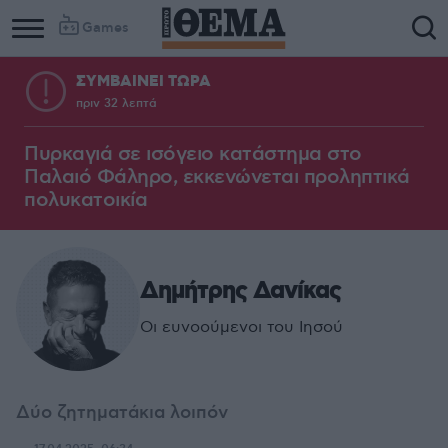
Games
ΣΥΜΒΑΙΝΕΙ ΤΩΡΑ
πριν 32 λεπτά
Πυρκαγιά σε ισόγειο κατάστημα στο
Παλαιό Φάληρο, εκκενώνεται προληπτικά
πολυκατοικία
Δημήτρης Δανίκας
Οι ευνοούμενοι του Ιησού
Δύο ζητηματάκια λοιπόν