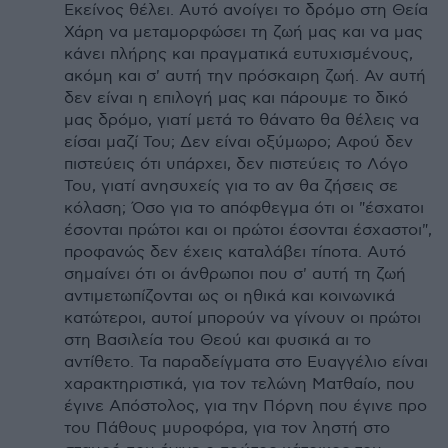
Εκείνος θέλει. Αυτό ανοίγει το δρόμο στη Θεία
Χάρη να μεταμορφώσει τη ζωή μας και να μας
κάνει πλήρης και πραγματικά ευτυχισμένους,
ακόμη και σ' αυτή την πρόσκαιρη ζωή. Αν αυτή
δεν είναι η επιλογή μας και πάρουμε το δικό
μας δρόμο, γιατί μετά το θάνατο θα θέλεις να
είσαι μαζί Του; Δεν είναι οξύμωρο; Αφού δεν
πιστεύεις ότι υπάρχει, δεν πιστεύεις το Λόγο
Του, γιατί ανησυχείς για το αν θα ζήσεις σε
κόλαση; Όσο για το απόφθεγμα ότι οι "έσχατοι
έσονται πρώτοι και οι πρώτοι έσονται έσχαστοι",
προφανώς δεν έχεις καταλάβει τίποτα. Αυτό
σημαίνει ότι οι άνθρωποι που σ' αυτή τη ζωή
αντιμετωπίζονται ως οι ηθικά και κοινωνικά
κατώτεροι, αυτοί μπορούν να γίνουν οι πρώτοι
στη Βασιλεία του Θεού και φυσικά αι το
αντίθετο. Τα παραδείγματα στο Ευαγγέλιο είναι
χαρακτηριστικά, για τον τελώνη Ματθαίο, που
έγινε Απόστολος, για την Πόρνη που έγινε προ
του Πάθους μυροφόρα, για τον ληστή στο