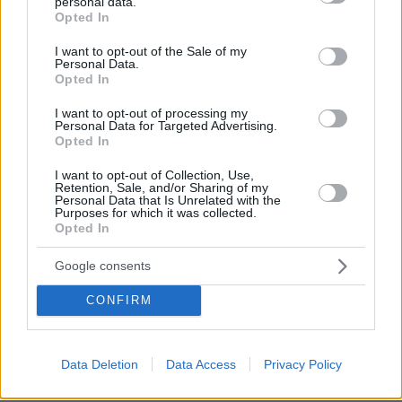
personal data.
της νέας ταυτότητας, αναλυτικός οδηγός
grant or deny consent to Google and its third-party tags to
Opted In
use your data for below specified purposes in below Google
πριν 14 λεπτά
consent section.
I want to opt-out of the Sale of my
Η απόλυτη υποκρισία του Ελληνικού κράτους
Personal Data.
Opted In
πριν 17 λεπτά
Δοκιμάζουμε την Porsche 911 Turbo S - Πόσο κοστίζει
I want to opt-out of processing my
στην Ελλάδα;
Personal Data for Targeted Advertising.
Opted In
πριν 18 λεπτά
Συνελήφθη αστυνομικός για επικίνδυνη οδήγηση και
I want to opt-out of Collection, Use,
απείθεια
Retention, Sale, and/or Sharing of my
Personal Data that Is Unrelated with the
Purposes for which it was collected.
πριν 22 λεπτά
Opted In
Αγαθονήσι: Δωρεάν αντικατάσταση των παλιών
αυτοκινήτων με ηλεκτρικά
Google consents
πριν 26 λεπτά
Πιο ασφαλή είναι τα αυτόνομα ρομποταξί από τα
CONFIRM
αυτοκίνητα που έχουν οδηγό
Data Deletion
Data Access
Privacy Policy
ΔΕΙΤΕ ΟΛΕΣ ΤΙΣ ΕΙΔΗΣΕΙΣ