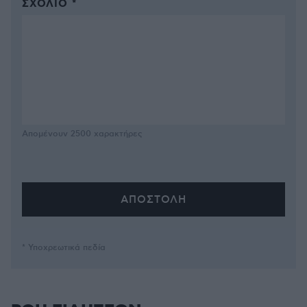
ΣΧΌΛΙΟ *
Απομένουν
2500
χαρακτήρες
* Υποχρεωτικά πεδία