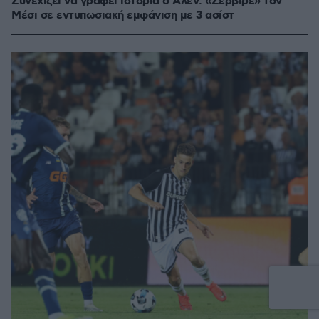
Συνεχίζει να γράφει ιστορία ο Άλεν: «Σέρβιρε» τον
Μέσι σε εντυπωσιακή εμφάνιση με 3 ασίστ