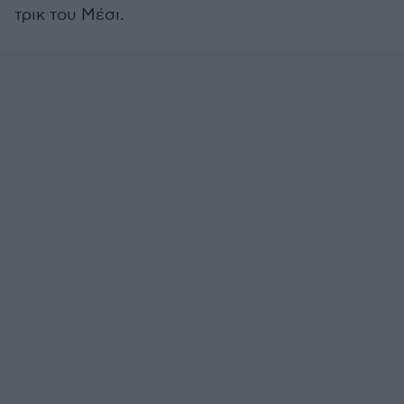
τρικ του Μέσι.