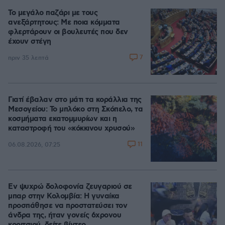
Το μεγάλο παζάρι με τους
ανεξάρτητους: Με ποια κόμματα
φλερτάρουν οι βουλευτές που δεν
έχουν στέγη
7
πριν 35 λεπτά
Γιατί έβαλαν στο μάτι τα κοράλλια της
Μεσογείου: Το μπλόκο στη Σκόπελο, τα
κοσμήματα εκατομμυρίων και η
καταστροφή του «κόκκινου χρυσού»
11
06.08.2026, 07:25
Εν ψυχρώ δολοφονία ζευγαριού σε
μπαρ στην Κολομβία: Η γυναίκα
προσπάθησε να προστατεύσει τον
άνδρα της, ήταν γονείς 6χρονου