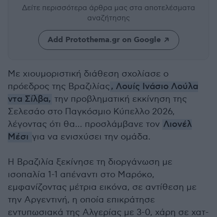
Δείτε περισσότερα άρθρα μας
στα αποτελέσματα
αναζήτησης
Add Protothema.gr on Google
Με χιουμοριστική διάθεση σχολίασε ο
πρόεδρος της Βραζιλίας
, Λουίς Ινάσιο Λούλα
ντα Σίλβα,
την προβληματική εκκίνηση της
Σελεσάο στο Παγκόσμιο Κύπελλο 2026,
λέγοντας ότι θα... προσλάμβανε τον
Λιονέλ
Μέσι
για να ενισχύσει την ομάδα.
Η Βραζιλία ξεκίνησε τη διοργάνωση με
ισοπαλία 1-1 απέναντι στο Μαρόκο,
εμφανίζοντας μέτρια εικόνα, σε αντίθεση με
την Αργεντινή, η οποία επικράτησε
εντυπωσιακά της Αλγερίας με 3-0, χάρη σε χατ-