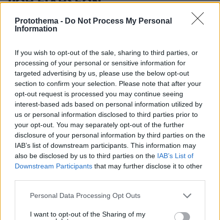
ΡΟΗ ΕΙΔΗΣΕΩΝ
Protothema -
Do Not Process My Personal
Ειδήσεις
Δημοφιλή
Σχολιασμένα
Information
πριν 6 λεπτά
If you wish to opt-out of the sale, sharing to third parties, or
Τι δείχνει η πρώτη έκθεση επιτήρησης για τον αφθώδη
πυρετό στη Λέσβο, συνεχίζονται τα μέτρα για τον
processing of your personal or sensitive information for
περιορισμό της νόσου
targeted advertising by us, please use the below opt-out
section to confirm your selection. Please note that after your
πριν 8 λεπτά
opt-out request is processed you may continue seeing
Οι πρώτες εικόνες του νέου Canadair που έρχεται
interest-based ads based on personal information utilized by
Ελλάδα και θα πετά και νύχτα
us or personal information disclosed to third parties prior to
your opt-out. You may separately opt-out of the further
πριν 9 λεπτά
Σε λαϊκό προσκύνημα η σορός του Λάκη Χαλκιά: Το
disclosure of your personal information by third parties on the
τελευταίο αντίο στον σημαντικό ερμηνευτή του
IAB’s list of downstream participants. This information may
ελληνικού τραγουδιού
also be disclosed by us to third parties on the
IAB’s List of
Downstream Participants
that may further disclose it to other
πριν 10 λεπτά
third parties.
Russian pedicure: Η τεχνική περιποίησης ποδιών που
γίνεται όλο και πιο δημοφιλής
Please note that this website/app uses one or more Google
Personal Data Processing Opt Outs
services and may gather and store information including but
πριν 12 λεπτά
Ποιοι φορείς χρειάζονται ενημέρωση μετά την έκδοση
not limited to your visit or usage behaviour. You may click to
I want to opt-out of the Sharing of my