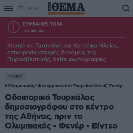
Games
ΣΥΜΒΑΙΝΕΙ ΤΩΡΑ
πριν μία ώρα
Column
Column
1
2
Φωτιά σε Γαστούνη και Κοττέικα Ηλείας,
επιχειρούν ισχυρές δυνάμεις της
Πυροσβεστικής, δείτε φωτογραφίες
SPORTS
Ολυμπιακός
Φενερμπαχτσέ
Τουρκία
Ντενίζ Σατάρ
Οδοιπορικό Τουρκάλας
δημοσιογράφου στο κέντρο
της Αθήνας, πριν το
Ολυμπιακός - Φενέρ - Βίντεο