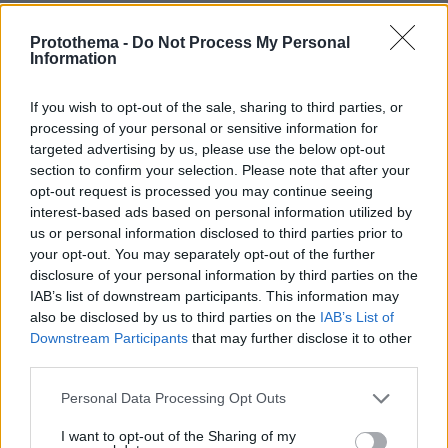
υποστηρίζει τώρα ο καθηγητής που συνελήφθη
για παρενόχληση μαθήτριας
Protothema -
Do Not Process My Personal
Information
If you wish to opt-out of the sale, sharing to third parties, or
protothema.gr στο Google News
Ακολουθήστε το
processing of your personal or sensitive information for
και μάθετε πρώτοι όλες τις ειδήσεις
targeted advertising by us, please use the below opt-out
section to confirm your selection. Please note that after your
Ειδήσεις
Δείτε όλες τις τελευταίες
από την Ελλάδα
opt-out request is processed you may continue seeing
και τον Κόσμο, τη στιγμή που συμβαίνουν, στο
interest-based ads based on personal information utilized by
Protothema.gr
us or personal information disclosed to third parties prior to
your opt-out. You may separately opt-out of the further
disclosure of your personal information by third parties on the
Thema Insights
IAB’s list of downstream participants. This information may
also be disclosed by us to third parties on the
IAB’s List of
Downstream Participants
that may further disclose it to other
third parties.
Please note that this website/app uses one or more Google
Personal Data Processing Opt Outs
services and may gather and store information including but
not limited to your visit or usage behaviour. You may click to
I want to opt-out of the Sharing of my