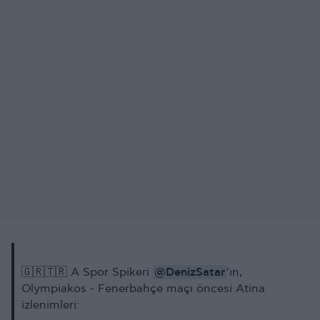
@DenizSatar
🇬🇷🇹🇷 A Spor Spikeri
'ın,
Olympiakos - Fenerbahçe maçı öncesi Atina
izlenimleri: