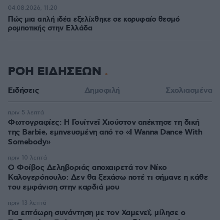
04.08.2026, 11:20
Πώς μια απλή ιδέα εξελίχθηκε σε κορυφαίο θεσμό
ρομποτικής στην Ελλάδα
ΡΟΗ ΕΙΔΗΣΕΩΝ
Ειδήσεις
Δημοφιλή
Σχολιασμένα
πριν 5 λεπτά
Φωτογραφίες: Η Γουίτνεϊ Χιούστον απέκτησε τη δική
της Barbie, εμπνευσμένη από το «I Wanna Dance With
Somebody»
πριν 10 λεπτά
Ο Φοίβος Δεληβοριάς αποχαιρετά τον Νίκο
Καλογερόπουλο: Δεν θα ξεχάσω ποτέ τι σήμανε η κάθε
του εμφάνιση στην καρδιά μου
πριν 13 λεπτά
Για επτάωρη συνάντηση με τον Χαμενεΐ, μίλησε ο