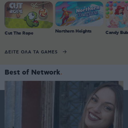
Northern Heights
Candy Bub
Cut The Rope
ΔΕΙΤΕ ΟΛΑ ΤΑ GAMES
Best of Network