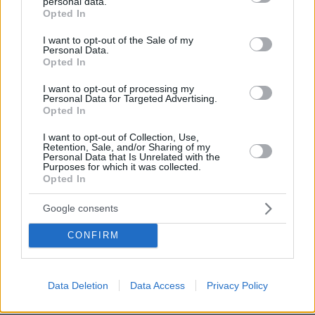
personal data.
grant or deny consent to Google and its third-party tags to
Opted In
use your data for below specified purposes in below Google
consent section.
I want to opt-out of the Sale of my
Personal Data.
Opted In
I want to opt-out of processing my
Personal Data for Targeted Advertising.
Opted In
I want to opt-out of Collection, Use,
Retention, Sale, and/or Sharing of my
Personal Data that Is Unrelated with the
Purposes for which it was collected.
Opted In
Google consents
06.08.2026, 10:52
Από μαθητής, φοιτητής σε άλλη πόλη!
CONFIRM
05.08.2026, 08:38
H Kaizen Gaming στο Παγκόσμιο Kύπελλο: Μία
Data Deletion
Data Access
Privacy Policy
διοργάνωση, δώδεκα πόλεις, χιλιάδες κοινές στιγμές