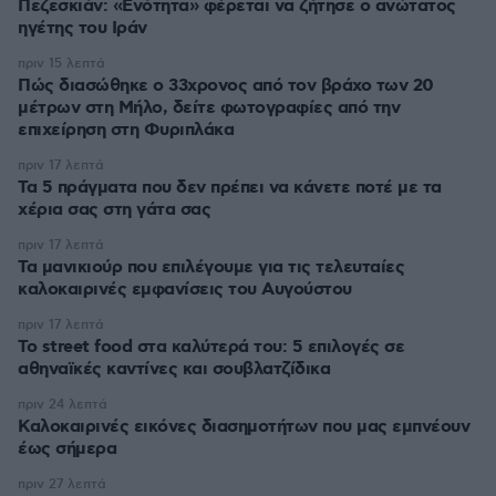
Πεζεσκιάν: «Ενότητα» φέρεται να ζήτησε ο ανώτατος
ηγέτης του Ιράν
πριν 15 λεπτά
Πώς διασώθηκε ο 33χρονος από τον βράχο των 20
μέτρων στη Μήλο, δείτε φωτογραφίες από την
επιχείρηση στη Φυριπλάκα
πριν 17 λεπτά
Τα 5 πράγματα που δεν πρέπει να κάνετε ποτέ με τα
χέρια σας στη γάτα σας
πριν 17 λεπτά
Τα μανικιούρ που επιλέγουμε για τις τελευταίες
καλοκαιρινές εμφανίσεις του Αυγούστου
πριν 17 λεπτά
Το street food στα καλύτερά του: 5 επιλογές σε
αθηναϊκές καντίνες και σουβλατζίδικα
πριν 24 λεπτά
Καλοκαιρινές εικόνες διασημοτήτων που μας εμπνέουν
έως σήμερα
πριν 27 λεπτά