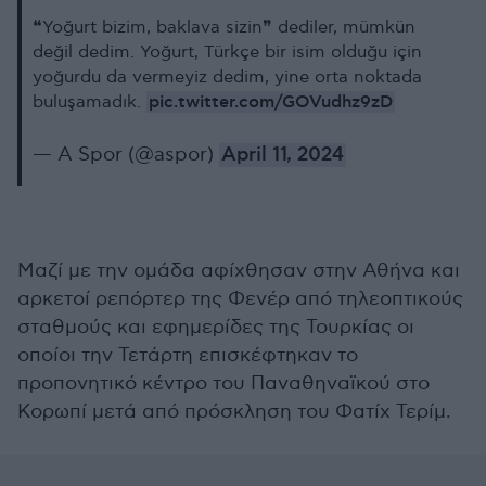
❝Yoğurt bizim, baklava sizin❞ dediler, mümkün
değil dedim. Yoğurt, Türkçe bir isim olduğu için
yoğurdu da vermeyiz dedim, yine orta noktada
pic.twitter.com/GOVudhz9zD
buluşamadık.
— A Spor (@aspor)
April 11, 2024
Μαζί με την ομάδα αφίχθησαν στην Αθήνα και
αρκετοί ρεπόρτερ της Φενέρ από τηλεοπτικούς
σταθμούς και εφημερίδες της Τουρκίας οι
οποίοι την Τετάρτη επισκέφτηκαν το
προπονητικό κέντρο του Παναθηναϊκού στο
Κορωπί μετά από πρόσκληση του Φατίχ Τερίμ.