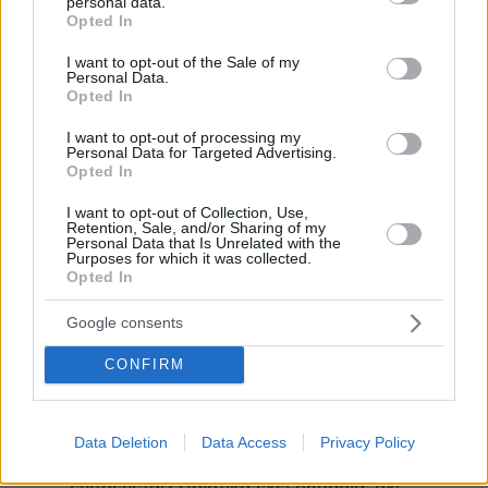
personal data.
grant or deny consent to Google and its third-party tags to
Έχω garmin, εχει bug με τους παλμούς, μου δείχνει
Opted In
use your data for below specified purposes in below Google
στο διάδρομο 160-170, μετράω από τη καρωτίδα, με το
consent section.
I want to opt-out of the Sale of my
ζόρι 130, κάτι αντίστοιχο και εδώ,
Personal Data.
Opted In
ΑΠΑΝΤΗΣΗ
I want to opt-out of processing my
555
Personal Data for Targeted Advertising.
09.07.2026, 00:36
Opted In
Polar Grit X2, 10 με 30 παλμούς χαμηλότερα από
I want to opt-out of Collection, Use,
την ζώνη Polar H10. Καμμία σύγκριση όσον αφορά
Retention, Sale, and/or Sharing of my
την ευαισθησία καταμέτρησης, κλάσεις ανώτερη η
Personal Data that Is Unrelated with the
Purposes for which it was collected.
ζώνη. Προτίμησα Polar έναντι των σαφώς
Opted In
ανώτερων Garmin λόγω της πολύ ανώτερης
αξιοπιστίας τους όσον αφορά την μέτρηση των
Google consents
παλμών.
CONFIRM
ΑΠΑΝΤΗΣΗ
Ε και?
09.07.2026, 03:11
Data Deletion
Data Access
Privacy Policy
Και τι ενδιαφέρει η ακρίβεια της μέτρησης αν