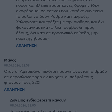
επιτρέπεται? Ποιοτικά έχει σημασία, όχι
ποσοτικά. Βλέπω ερασιτέχνες δρομείς (δεν
αναφέρομαι σε εσένα) που κοιτάνε συνέχεια
το ρολόι να δουν Ρυθμό και παλμούς.
Χαλαρώστε και τρέξτε με την αίσθηση και όχι
ψυχαναγκαστικά (φιλική συμβουλή προς
όλους, όχι κάτι σε προσωπικό επίπεδο, μην
παρεξηγηθούμε)
ΑΠΑΝΤΗΣΗ
Μάνος
08.07.2026, 22:58
Όταν οι Αμερικάνοι πιλότοι προσγειώνονται το βράδυ
σε αεροπλανοφόρο εν κινήσει, οι παλμοί τους
φτάνουν τους 220!
ΑΠΑΝΤΗΣΗ
Δεν μας ενδιαφερει τι κανουν
08.07.2026, 23:05
Τα ρεταλια που λες, καθολου ομως….