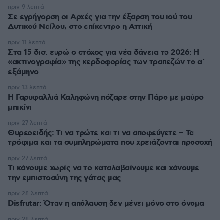
πριν 9 λεπτά
Σε εγρήγορση οι Αρχές για την έξαρση του ιού του
Δυτικού Νείλου, στο επίκεντρο η Αττική
πριν 11 λεπτά
Στα 15 δισ. ευρώ ο στόχος για νέα δάνεια το 2026: Η
«ακτινογραφία» της κερδοφορίας των τραπεζών το α΄
εξάμηνο
πριν 13 λεπτά
Η Γαρυφαλλιά Καληφώνη πόζαρε στην Πάρο με μαύρο
μπικίνι
πριν 27 λεπτά
Θυρεοειδής: Τι να τρώτε και τι να αποφεύγετε – Τα
τρόφιμα και τα συμπληρώματα που χρειάζονται προσοχή
πριν 27 λεπτά
Τι κάνουμε χωρίς να το καταλαβαίνουμε και χάνουμε
την εμπιστοσύνη της γάτας μας
πριν 28 λεπτά
Disfrutar: Όταν η απόλαυση δεν μένει μόνο στο όνομα
πριν 28 λεπτά