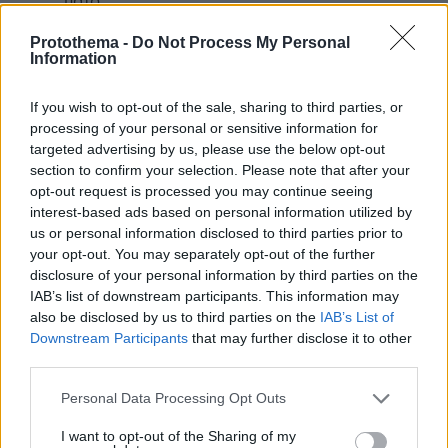
πάτο;
ΑΠΑΝΤΗΣΗ
Protothema -
Do Not Process My Personal
Information
του χαν
If you wish to opt-out of the sale, sharing to third parties, or
08.07.2026, 23:50
processing of your personal or sensitive information for
υποσχεθεί άλλα 2 πέναλτι και δεν έβλεπε να έρχεται
targeted advertising by us, please use the below opt-out
ο διανομέας
section to confirm your selection. Please note that after your
ΑΠΑΝΤΗΣΗ
opt-out request is processed you may continue seeing
interest-based ads based on personal information utilized by
us or personal information disclosed to third parties prior to
απλα
your opt-out. You may separately opt-out of the further
08.07.2026, 23:43
disclosure of your personal information by third parties on the
ανοησίες!
IAB’s list of downstream participants. This information may
ΑΠΑΝΤΗΣΗ
also be disclosed by us to third parties on the
IAB’s List of
Downstream Participants
that may further disclose it to other
third parties.
Please note that this website/app uses one or more Google
Personal Data Processing Opt Outs
services and may gather and store information including but
@@
not limited to your visit or usage behaviour. You may click to
I want to opt-out of the Sharing of my
08.07.2026, 23:27