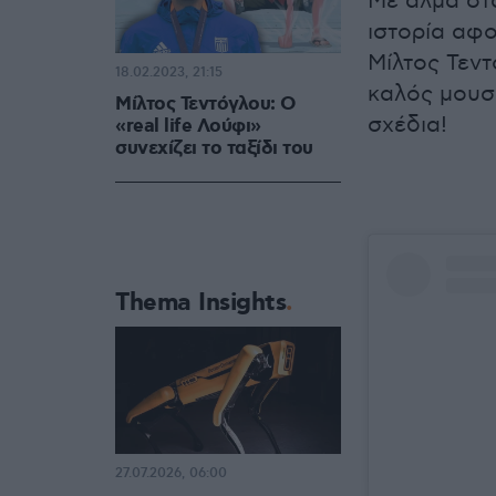
Με άλμα στα
ιστορία αφο
Μίλτος Τεντ
18.02.2023, 21:15
καλός μουσι
Μίλτος Τεντόγλου: Ο
σχέδια!
«real life Λούφι»
συνεχίζει το ταξίδι του
Thema Insights
27.07.2026, 06:00