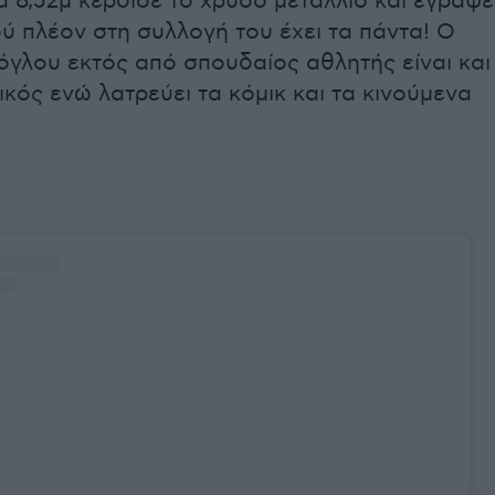
 8,52μ κέρδισε το χρυσό μετάλλιο και έγραψε
ύ πλέον στη συλλογή του έχει τα πάντα! Ο
όγλου εκτός από σπουδαίος αθλητής είναι και
κός ενώ λατρεύει τα κόμικ και τα κινούμενα