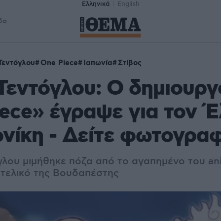
Ελληνικά
English
δα
Τεντόγλου
One Piece
Ιαπωνία
Στίβος
Τεντόγλου: Ο δημιουργ
ece» έγραψε για τον 
νίκη - Δείτε φωτογρα
γλου μιμήθηκε πόζα από το αγαπημένο του a
ν τελικό της Βουδαπέστης