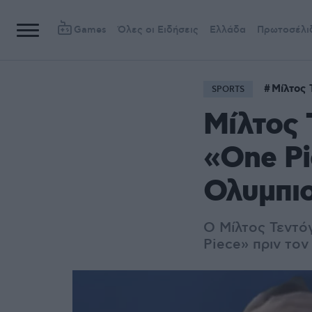
Games
Όλες οι Ειδήσεις
Ελλάδα
Πρωτοσέλι
Μίλτος 
SPORTS
Μίλτος 
«One Pi
Ολυμπιο
Ο Μίλτος Τεντό
Piece» πριν το