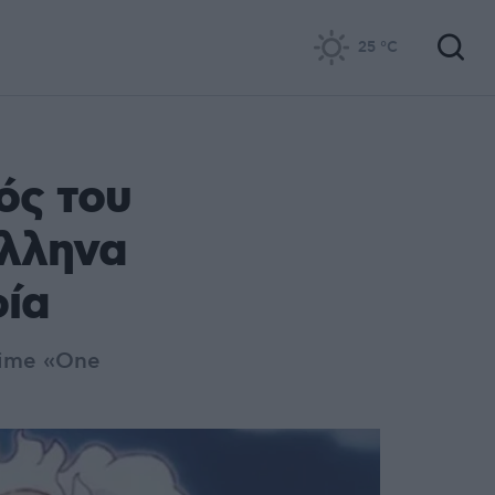
25
°C
ός του
Έλληνα
φία
nime «One