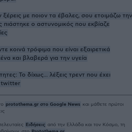
 ξέρεις με ποιον τα έβαλες, σου ετοιμάζω τη
ς πιάστηκε ο αστυνομικός που εκβίαζε
ίες
τε κοινά τρόφιμα που είναι εξαιρετικά
να και βλαβερά για την υγεία
ητες: Το δίχως... λέξεις τρεντ που έχει
twitter
protothema.gr στο Google News
το
και μάθετε πρώτοι
εις
Ειδήσεις
 τελευταίες
από την Ελλάδα και τον Κόσμο, τη
Protothema.gr
μβαίνουν, στο