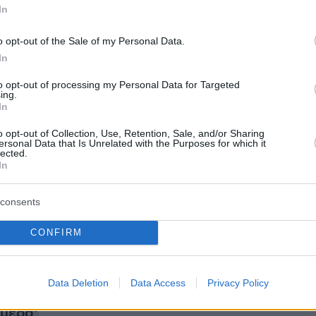
In
να στην διάρκεια της παρουσίασης του έκανε
o opt-out of the Sale of my Personal Data.
ριστική κίνηση και δεν πέρασε απαρατήρητος
In
πωνα δημιουργό του anime.
to opt-out of processing my Personal Data for Targeted
ing.
In
o opt-out of Collection, Use, Retention, Sale, and/or Sharing
ersonal Data that Is Unrelated with the Purposes for which it
ντα έκανε ανάρτηση στον προσωπικό του
lected.
In
 στο Instagram και έγραψε: «Ο Έλληνας
τιάδης Τεντόγλου κάνει το Gear 5 Pose
consents
ν κερδίσει το Χρυσό στον Τελικό του Άλματος
νδρών! Ο ίδιος τύπος που έκανε το Gear 2
CONFIRM
από μερικά χρόνια στους Ολυμπιακούς Αγώνες
020».
Data Deletion
Data Access
Privacy Policy
ήμερα: