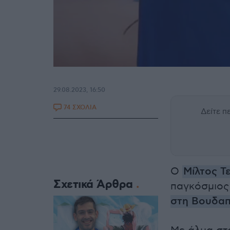
29.08.2023, 16:50
74 ΣΧΟΛΙΑ
Δείτε 
Ο
Μίλτος Τ
Σχετικά Άρθρα
παγκόσμιος
στη Βουδα