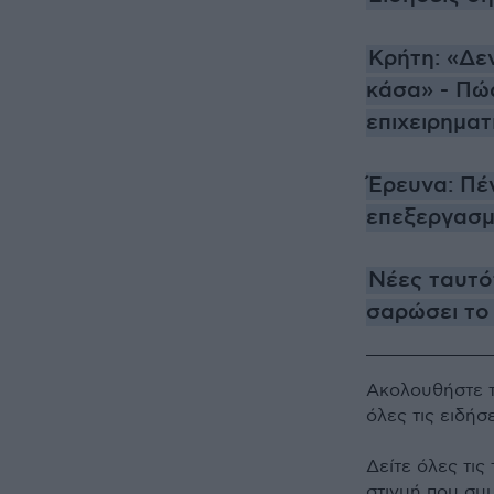
Κρήτη: «Δεν
κάσα» - Πώ
επιχειρηματ
Έρευνα: Πέν
επεξεργασμέ
Νέες ταυτότ
σαρώσει το 
Ακολουθήστε 
όλες τις ειδήσ
Δείτε όλες τις
στιγμή που συ