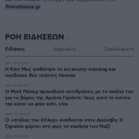
Protothema.gr
ΡΟΗ ΕΙΔΗΣΕΩΝ
Ειδήσεις
Δημοφιλή
Σχολιασμένα
πριν 4 λεπτά
Η Κέιτ Μος υιοθέτησε τo accessory-maxxing και
συνδύασε δύο τσάντες Hermès
πριν 5 λεπτά
Ο Μπιλ Μάχερ προκάλεσε αντιδράσεις με το σχόλιό του
για το βάρος της Αριάνα Γκράντε: Ίσως αυτό το αστείο
την κάνει να φάει κάτι, είπε
πριν 10 λεπτά
Ο «στόλος του Χίτλερ» αναδύεται στον Δούναβη: Η
ξηρασία φέρνει στο φως τα ναυάγια των Ναζί
πριν 13 λεπτά