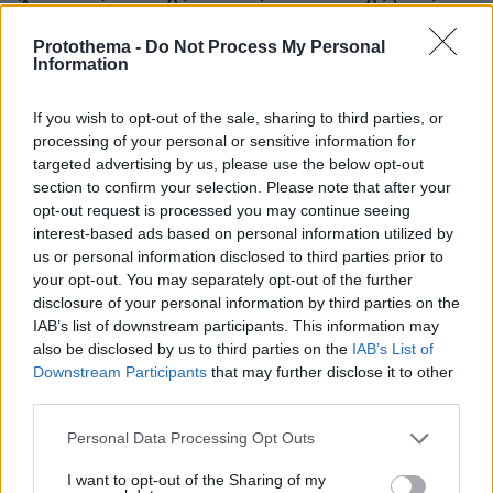
Άντριου όταν πεθάνει παρά την αποκαθήλωσή
του, αντιδράσεις για το «μυστικό σχέδιο»
Protothema -
Do Not Process My Personal
Information
Ασθενής ξυλοκόπησε νοσηλεύτρια
στα Επείγοντα του Ερυθρού Σταυρού,
If you wish to opt-out of the sale, sharing to third parties, or
την άρπαξε από τα μαλλιά και τη
processing of your personal or sensitive information for
χτύπησε σε πόρτες - Τι καταγγέλλει η
targeted advertising by us, please use the below opt-out
ΠΟΕΔΗΝ
section to confirm your selection. Please note that after your
opt-out request is processed you may continue seeing
2
πριν 25 λεπτά
interest-based ads based on personal information utilized by
us or personal information disclosed to third parties prior to
your opt-out. You may separately opt-out of the further
Στο 401 οι δύο αστυνομικοί μετά το
disclosure of your personal information by third parties on the
τροχαίο στην Αθηνών-Σουνίου, πώς
IAB’s list of downstream participants. This information may
έγινε η σφοδρή σύγκρουση με
also be disclosed by us to third parties on the
IAB’s List of
αυτοκίνητο τουριστών
Downstream Participants
that may further disclose it to other
60
09.08.2026, 08:55
third parties.
Please note that this website/app uses one or more Google
Personal Data Processing Opt Outs
services and may gather and store information including but
Η Βαλέρια Χοψονίδου βάφτισε τον γιο
not limited to your visit or usage behaviour. You may click to
I want to opt-out of the Sharing of my