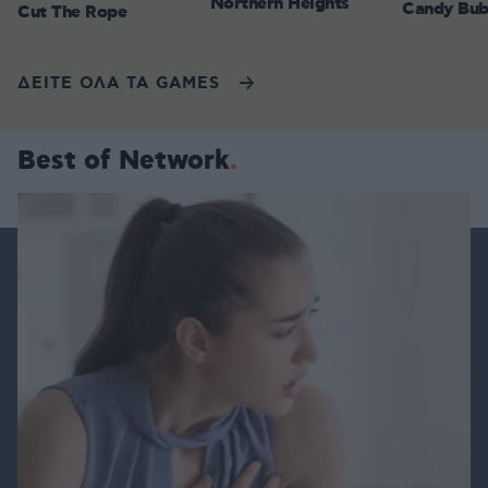
Northern Heights
Candy Bub
Cut The Rope
ΔΕΙΤΕ ΟΛΑ ΤΑ GAMES
Best of Network