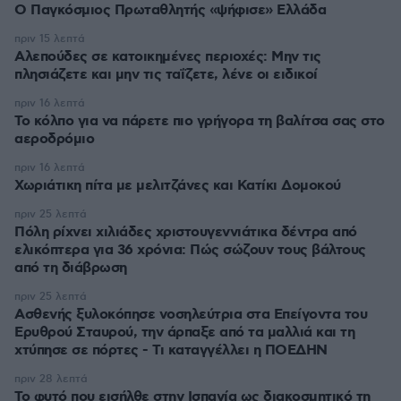
Ο Παγκόσμιος Πρωταθλητής «ψήφισε» Ελλάδα
πριν 15 λεπτά
Αλεπούδες σε κατοικημένες περιοχές: Μην τις
πλησιάζετε και μην τις ταΐζετε, λένε οι ειδικοί
πριν 16 λεπτά
Το κόλπο για να πάρετε πιο γρήγορα τη βαλίτσα σας στο
αεροδρόμιο
πριν 16 λεπτά
Χωριάτικη πίτα με μελιτζάνες και Κατίκι Δομοκού
πριν 25 λεπτά
Πόλη ρίχνει χιλιάδες χριστουγεννιάτικα δέντρα από
ελικόπτερα για 36 χρόνια: Πώς σώζουν τους βάλτους
από τη διάβρωση
πριν 25 λεπτά
Ασθενής ξυλοκόπησε νοσηλεύτρια στα Επείγοντα του
Ερυθρού Σταυρού, την άρπαξε από τα μαλλιά και τη
χτύπησε σε πόρτες - Τι καταγγέλλει η ΠΟΕΔΗΝ
πριν 28 λεπτά
Το φυτό που εισήλθε στην Ισπανία ως διακοσμητικό τη