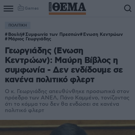
Games
ΠΟΛΙΤΙΚΗ
Column
Column
Βουλή
Συμφωνία των Πρεσπών
Ενωση Κεντρώων
1
2
Μάριος Γεωργιάδης
Γεωργιάδης (Ενωση
Κεντρώων): Μαύρη Bίβλος η
συμφωνία - Δεν ενδίδουμε σε
κανένα πολιτικό φλερτ
Ο κ. Γεωργιάδης απευθύνθηκε προσωπικά στον
πρόεδρο των ΑΝΕΛ, Πάνο Καμμένο, τονίζοντας
ότι το κόμμα του δεν θα ενδώσει σε κανένα
πολιτικό φλερτ