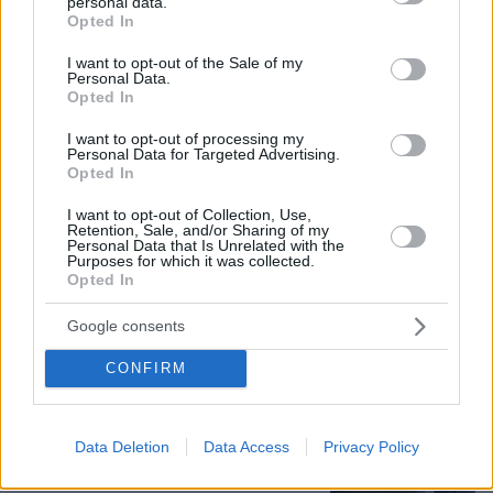
personal data.
της στη Βουλιαγμένη, δείτε
grant or deny consent to Google and its third-party tags to
Opted In
φωτογραφίες
use your data for below specified purposes in below Google
consent section.
I want to opt-out of the Sale of my
4
09.08.2026, 09:44
Personal Data.
Opted In
I want to opt-out of processing my
Personal Data for Targeted Advertising.
Opted In
Χόρχε Μέσι: Ο εργάτης από το
Ροσάριο που πήρε τον 13χρονο Λιονέλ
I want to opt-out of Collection, Use,
από το χέρι και άλλαξε την ιστορία
Retention, Sale, and/or Sharing of my
του ποδοσφαίρου με μια υπογραφή
Personal Data that Is Unrelated with the
σε... χαρτοπετσέτα
Purposes for which it was collected.
Opted In
34
08.08.2026, 21:43
Google consents
Νεαρός Παλαιστίνιος κλείδωσε
CONFIRM
ανήλικη στο σπίτι του στα Χανιά, την
έσωσαν οι φωνές της
11
πριν 38 λεπτά
Data Deletion
Data Access
Privacy Policy