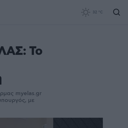
32
°C
ΛΑΣ: Το
η
ρμας myelas.gr
υπουργός, με