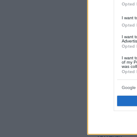
Opted 
I want t
Opted 
Ακολουθήστε τ
I want 
τις ειδήσεις
Advertis
Opted 
Δείτε όλες τις τ
I want t
που συμβαίνουν,
of my P
was col
Opted 
ΣΧΟΛΙ
Google 
Επιτέλους
04.06.
28000 περίπου χ
Έλληνες, ευτυχώ