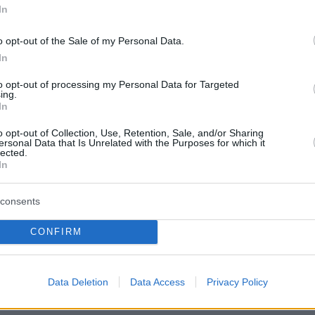
In
o opt-out of the Sale of my Personal Data.
In
protothema.gr στο Google News
ο
και μάθετε πρώτοι όλες
to opt-out of processing my Personal Data for Targeted
ing.
In
Ειδήσεις
ελευταίες
από την Ελλάδα και τον Κόσμο, τη στιγ
o opt-out of Collection, Use, Retention, Sale, and/or Sharing
Protothema.gr
 στο
ersonal Data that Is Unrelated with the Purposes for which it
lected.
In
Α
ΠΡΟΣΘΗΚΗ ΣΧΟΛΙΟΥ
(132)
consents
CONFIRM
2026, 15:46
ρόνια, νόμιζε όλος ο κόσμος ότι οι Μακεδόνες ήταν
Data Deletion
Data Access
Privacy Policy
ς ήρθε ο αλεκσης και ξεκαθάρισε τα πράγματα.