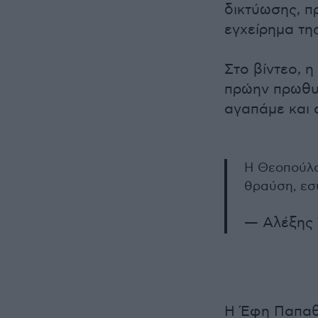
δικτύωσης, π
εγχείρημα τη
Στο βίντεο, 
πρώην πρωθυπ
αγαπάμε και 
Η Θεοπούλ
θραύση, εσ
— Αλέξης Τ
Η Έφη Παπαθ