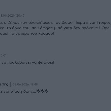
03.06.2026, 20:46
, ο Ζήκος τον ολοκλήρωσε τον θίασο! Τωρα είναι έτοιμος
αι το έργο του, που άφησε μισό γιατί δεν πρόκανε ! Ωρε 
υμε! Τα ύστερα του κόσμου!
20:01
πω να προλαβαίνει να ψηφίσει!
α της
03.06.2026, 19:48
είναι στάση ζωής...🤣🤣🤣