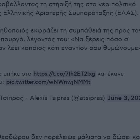
ροβάλλοντας τη στήριξή της στο νέο πολιτικό
ς Ελληνικής Αριστερής Συμπαράταξης (ΕΛΑΣ).
η ηθοποιός εκφράζει τη συμπάθειά της προς το
ουργό, λέγοντάς του: «Να ξέρεις πόσο σ'
αν λέει κάποιος κάτι εναντίον σου θυμώνουμε»
α μπήκε στο
https://t.co/7Ih2ET2Ixg
και έκανε
ύ;
pic.twitter.com/wNWnwjNMMt
σίπρας - Alexis Tsipras (@atsipras)
June 3, 20
εοδώρου δεν παρέλειψε μάλιστα να δώσει κα