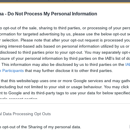
 συμβουλή στον Αλέξη Τσίπρα, προτρέποντάς τ
 πιο άγριος».
ma -
Do Not Process My Personal Information
to opt-out of the sale, sharing to third parties, or processing of your per
formation for targeted advertising by us, please use the below opt-out s
, ο πρόεδρος της ΕΛΑΣ προχώρησε συμβολικά
r selection. Please note that after your opt-out request is processed y
 της ως μέλους του νέου κόμματος, λέγοντάς
eing interest-based ads based on personal information utilized by us or
disclosed to third parties prior to your opt-out. You may separately opt-
νες ΕΛΑΣίτισσα».
losure of your personal information by third parties on the IAB’s list of
. This information may also be disclosed by us to third parties on the
IA
οριστικό στιγμιότυπο ήρθε όταν ο Αλέξης
Participants
that may further disclose it to other third parties.
ώτησε: «Τι έκανε η Θεοπούλα στην ΕΛΑΣ;», με
 that this website/app uses one or more Google services and may gath
να απαντά με τη γνωστή της ατάκα: «Μπήκε
including but not limited to your visit or usage behaviour. You may click 
 to Google and its third-party tags to use your data for below specifi
ρεωθεί ως μέλος και μετά έκανε... θραύση».
ogle consent section.
l Data Processing Opt Outs
o opt-out of the Sharing of my personal data.