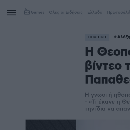
Games
Όλες οι Ειδήσεις
Ελλάδα
Πρωτοσέλι
Αλέξη
ΠΟΛΙΤΙΚΗ
Η Θεοπο
βίντεο 
Παπαθεο
Η γνωστή ηθοπο
- «Τι έκανε η 
την ίδια να απ