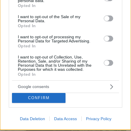
personal data.
grant or deny consent to Google and its third-party tags to
Opted In
use your data for below specified purposes in below Google
consent section.
I want to opt-out of the Sale of my
Personal Data.
Opted In
I want to opt-out of processing my
Personal Data for Targeted Advertising.
Opted In
07.08.2026, 13:17
I want to opt-out of Collection, Use,
Ο οδηγός του φορτηγού περιγράφει πώς έγινε το
Retention, Sale, and/or Sharing of my
Personal Data that Is Unrelated with the
τροχαίο με τους νεκρούς μάνα και γιο στις Σέρρες,
Purposes for which it was collected.
η 43χρονη και ο 21χρονος πήγαιναν μαζί για
Opted In
δουλειά
Google consents
CONFIRM
Data Deletion
Data Access
Privacy Policy