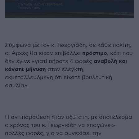
0
seconds
of
4
minutes,
57
Σύμφωνα με τον κ. Γεωργιάδη, σε κάθε πολίτη,
seconds
πρόστιμο
οι Αρχές θα είχαν επιβάλλει
, κάτι που
αναβολή και
δεν έγινε «γιατί πήρατε 4 φορές
κάνατε μήνυση
στον ελεγκτή,
εκμεταλλευόμενη ότι είχατε βουλευτική
ασυλία».
Η αντιπαράθεση ήταν οξύτατη, με αποτέλεσμα
ο χρόνος του κ. Γεωργιάδη να «παγώνει»
πολλές φορές, για να συνεχίσει την