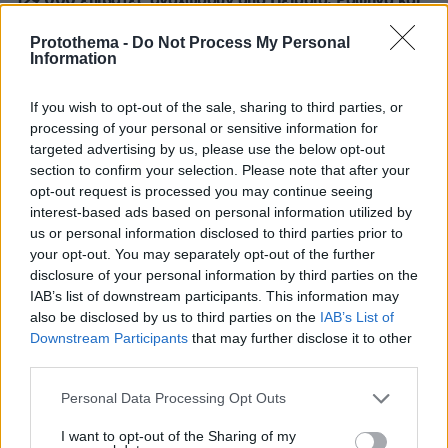
129.000 επιβάτες αναχωρούν από Πειραιά, Ραφήνα και
Λαύριο
Protothema -
Do Not Process My Personal
Information
ΔΕΙΤΕ ΟΛΕΣ ΤΙΣ ΕΙΔΗΣΕΙΣ
If you wish to opt-out of the sale, sharing to third parties, or
processing of your personal or sensitive information for
targeted advertising by us, please use the below opt-out
ΤΑ ΠΙΟ ΔΗΜΟΦΙΛΗ
section to confirm your selection. Please note that after your
opt-out request is processed you may continue seeing
interest-based ads based on personal information utilized by
us or personal information disclosed to third parties prior to
your opt-out. You may separately opt-out of the further
disclosure of your personal information by third parties on the
IAB’s list of downstream participants. This information may
also be disclosed by us to third parties on the
IAB’s List of
Downstream Participants
that may further disclose it to other
third parties.
Please note that this website/app uses one or more Google
Personal Data Processing Opt Outs
services and may gather and store information including but
not limited to your visit or usage behaviour. You may click to
I want to opt-out of the Sharing of my