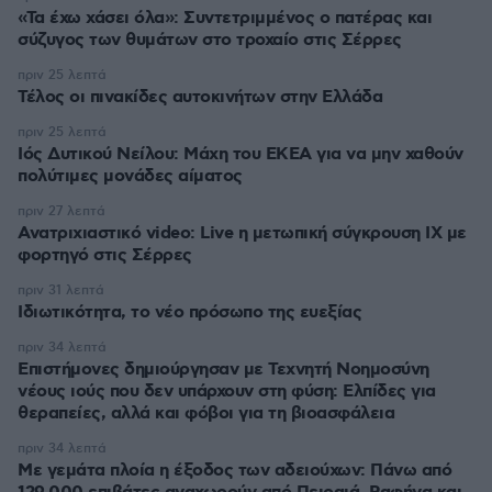
«Τα έχω χάσει όλα»: Συντετριμμένος ο πατέρας και
σύζυγος των θυμάτων στο τροχαίο στις Σέρρες
πριν 25 λεπτά
Τέλος οι πινακίδες αυτοκινήτων στην Ελλάδα
πριν 25 λεπτά
Ιός Δυτικού Νείλου: Μάχη του ΕΚΕΑ για να μην χαθούν
πολύτιμες μονάδες αίματος
πριν 27 λεπτά
Ανατριχιαστικό video: Live η μετωπική σύγκρουση ΙΧ με
φορτηγό στις Σέρρες
πριν 31 λεπτά
Ιδιωτικότητα, το νέο πρόσωπο της ευεξίας
πριν 34 λεπτά
Επιστήμονες δημιούργησαν με Τεχνητή Νοημοσύνη
νέους ιούς που δεν υπάρχουν στη φύση: Ελπίδες για
θεραπείες, αλλά και φόβοι για τη βιοασφάλεια
πριν 34 λεπτά
Με γεμάτα πλοία η έξοδος των αδειούχων: Πάνω από