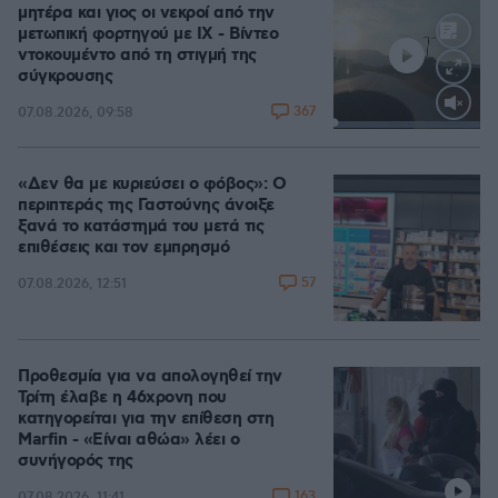
μητέρα και γιος οι νεκροί από την
μετωπική φορτηγού με ΙΧ - Βίντεο
ντοκουμέντο από τη στιγμή της
σύγκρουσης
367
07.08.2026, 09:58
Loaded
:
100.00%
«Δεν θα με κυριεύσει ο φόβος»: Ο
περιπτεράς της Γαστούνης άνοιξε
ξανά το κατάστημά του μετά τις
επιθέσεις και τον εμπρησμό
57
07.08.2026, 12:51
Προθεσμία για να απολογηθεί την
Τρίτη έλαβε η 46χρονη που
κατηγορείται για την επίθεση στη
Marfin - «Είναι αθώα» λέει ο
συνήγορός της
163
07.08.2026, 11:41