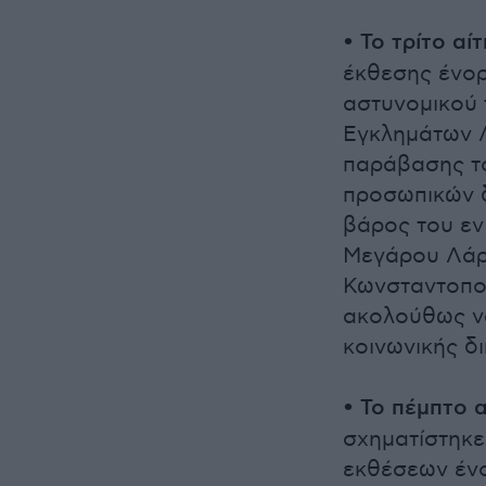
•
Το τρίτο αί
έκθεσης ένορ
αστυνομικού 
Εγκλημάτων Λ
παράβασης του
προσωπικών δ
βάρος του εν
Μεγάρου Λάρι
Κωνσταντοπού
ακολούθως να
κοινωνικής δι
•
Το πέμπτο 
σχηματίστηκε 
εκθέσεων ένο