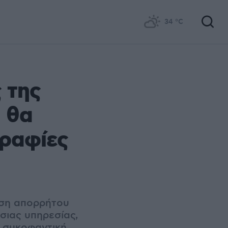
34
°C
 της
 θα
γραφίες
η
αση απορρήτου
σιας υπηρεσίας,
ι συκοφαντική