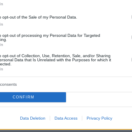
ρεσίας, απλή συνέργεια σε απόπειρα φθοράς
In
ρεσίας και συκοφαντική δυσφήμηση.
o opt-out of the Sale of my Personal Data.
In
ά:
to opt-out of processing my Personal Data for Targeted
ing.
ίτημα
αφορά δικογραφία που σχηματίσθηκε
In
τήριων αναφορών δύο δικαστικών λειτουργών
o opt-out of Collection, Use, Retention, Sale, and/or Sharing
ποινες πράξεις αφενός της παράβασης των
ersonal Data that Is Unrelated with the Purposes for which it
lected.
 άρθρου 38 παρ. 4 του ν. 4624/2019, περί
In
εδομένων και του άρθρου 370Α παρ. 2 εδ. β΄
 Κώδικα, σχετικά με την παραβίαση απορρήτου
consents
υνομιλίας και αφετέρου της παράβασης του
CONFIRM
ου Ποινικού Κώδικα, σχετικά με τη διατάραξη
υπηρεσίας, που φέρονται τελεσθείσες, στη
19 Μαρτίου 2026.
Data Deletion
Data Access
Privacy Policy