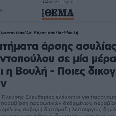
Ελληνικά
English
δα
Κωνσταντοπούλου
Άρση ασυλίας
Βουλή
ιτήματα άρσης ασυλίας
τοπούλου σε μία μέρα
ι η Βουλή - Ποιες δικο
ν
 Πλεύσης Ελευθερίας ελέγχεται για παράνομ
, παραβίαση προσωπικών δεδομένων, παραβί
ομιλιών, σοβαρή διατάραξη λειτουργίας δημό
 σε απόπειρα φθοράς δημόσιας υπηρεσίας κα