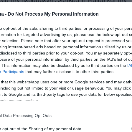
λιο την περασμένη Δευτέρα 11 Μαίου και την
οινοποιήθηκαν στο γραφείο της Πλεύσης
ma -
Do Not Process My Personal Information
ε την ειδοποίηση να προσέλθει η κα
λου και να πάρει αντίγραφα των φακέλων. Ο
to opt-out of the sale, sharing to third parties, or processing of your per
αναφέρουν ότι δεν υπήρξε ανταπόκριση και η
formation for targeted advertising by us, please use the below opt-out s
r selection. Please note that after your opt-out request is processed y
επαναλήφθηκε την επόμενη ημέρα χωρίς ωστό
eing interest-based ads based on personal information utilized by us or
Τελικά, το απόγευμα της Τρίτης της επιδόθηκε
disclosed to third parties prior to your opt-out. You may separately opt-
α την συνεδρίαση της Επιτροπής Δεοντολογία
losure of your personal information by third parties on the IAB’s list of
. This information may also be disclosed by us to third parties on the
IA
εβδομάδα όπου και θα παραθέσει εξηγήσεις γ
Participants
that may further disclose it to other third parties.
τις πέντε δικογραφίες.
 that this website/app uses one or more Google services and may gath
including but not limited to your visit or usage behaviour. You may click 
ει από τους σχετικούς φακέλους η κα
 to Google and its third-party tags to use your data for below specifi
ύλου ελέγχεται για
σωρεία σοβαρών,
ogle consent section.
πράξεων
όπως παράνομη
βιντεοσκόπηση,
ροσωπικών δεδομένων, παραβίαση απορρήτου
l Data Processing Opt Outs
υνομιλιών, σοβαρή διατάραξη λειτουργίας
o opt-out of the Sharing of my personal data.