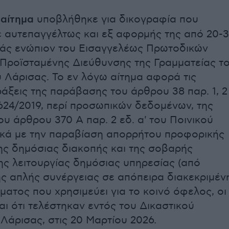
 αίτημα
υποβλήθηκε για δικογραφία που
 αυτεπαγγέλτως και εξ αφορμής της από 20-3
άς ενώπιον του Εισαγγελέως Πρωτοδικών
 Προϊσταμένης Διεύθυνσης της Γραμματείας τ
 Λάρισας. Το εν λόγω αίτημα αφορά τις
ράξεις της παράβασης του άρθρου 38 παρ. 1, 2
 4624/2019, περί προσωπικών δεδομένων, της
υ άρθρου 370 Α παρ. 2 εδ. α' του Ποινικού
ικά με την παραβίαση απορρήτου προφορικής
της δημόσιας διακοπής και της σοβαρής
ης λειτουργίας δημόσιας υπηρεσίας (από
της απλής συνέργειας σε απόπειρα διακεκριμέν
ατος που χρησιμεύει για το κοινό όφελος, οι
αι ότι τελέστηκαν εντός του Δικαστικού
Λάρισας, στις 20 Μαρτίου 2026.