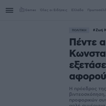
Games
Όλες οι Ειδήσεις
Ελλάδα
Πρωτοσέλι
Ζωή 
ΠΟΛΙΤΙΚΗ
Πέντε α
Κωνσταν
εξετάσε
αφορού
Η πρόεδρος της
βιντεοσκόπηση
προφορικών συν
απλή συνέργεια