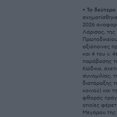
•
Το δεύτερο
σχηματίσθηκε
2026 αναφορ
Λάρισας, της
Πρωτοδικείου
αξιόποινες π
και 4 του ν.
παράβασης το
Κώδικα, σχετ
συνομιλίας, 
διατάραξης τ
κοινού) και 
φθοράς πράγμ
οποίες φέρετ
Μεγάρου της 