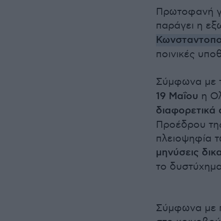
Πρωτοφανή γι
παράγει η εξ
Κωνσταντοπ
ποινικές υπο
Σύμφωνα με τ
19 Μαΐου
η Ολ
διαφορετικά 
Προέδρου της
πλειοψηφία τ
μηνύσεις δικ
το δυστύχημα
Σύμφωνα με π