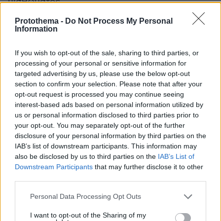
μισθώματος.
Protothema -
Do Not Process My Personal
Το 2022 έγινε σύμβαση ανανέωσης και το 2024
Information
παράταση μισθώματος, επί διακυβέρνησης
Νέας Δημοκρατίας και τα δύο!
If you wish to opt-out of the sale, sharing to third parties, or
processing of your personal or sensitive information for
targeted advertising by us, please use the below opt-out
Όλα λοιπόν, κύριε Γεωργιάδη, απόλυτα νόμιμα
section to confirm your selection. Please note that after your
και διαφανή!
opt-out request is processed you may continue seeing
interest-based ads based on personal information utilized by
us or personal information disclosed to third parties prior to
Μια κυβέρνηση που είναι συνώνυμη με τη
your opt-out. You may separately opt-out of the further
διαφθορά όπως βοά η ελληνική κοινωνία, που
disclosure of your personal information by third parties on the
υπηρετεί τα καρτέλ και τα ολιγοπώλια, που
IAB’s list of downstream participants. This information may
στελέχη της ελέγχονται από την ελληνική και
also be disclosed by us to third parties on the
IAB’s List of
Downstream Participants
that may further disclose it to other
την ευρωπαϊκή δικαιοσύνη για παράνομες
third parties.
ενέργειες σε βάρος του δημοσίου
συμφέροντος, που έκανε κανονικότητα τους
Please note that this website/app uses one or more Google
Personal Data Processing Opt Outs
services and may gather and store information including but
στημένους διαγωνισμούς και τις απευθείας
not limited to your visit or usage behaviour. You may click to
I want to opt-out of the Sharing of my
αναθέσεις, εγκαλεί τον Πρόεδρο του ΠΑΣΟΚ