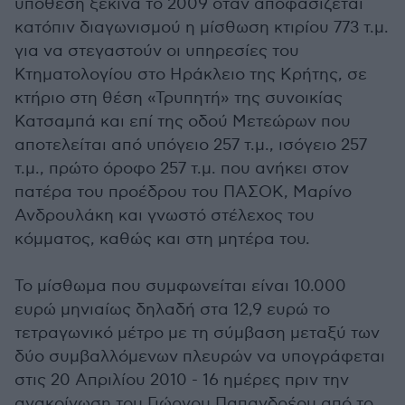
υπόθεση ξεκινά το 2009 όταν αποφασίζεται
κατόπιν διαγωνισμού η μίσθωση κτιρίου 773 τ.μ.
για να στεγαστούν οι υπηρεσίες του
Κτηματολογίου στο Ηράκλειο της Κρήτης, σε
κτήριο στη θέση «Τρυπητή» της συνοικίας
Κατσαμπά και επί της οδού Μετεώρων που
αποτελείται από υπόγειο 257 τ.μ., ισόγειο 257
τ.μ., πρώτο όροφο 257 τ.μ. που ανήκει στον
πατέρα του προέδρου του ΠΑΣΟΚ, Μαρίνο
Ανδρουλάκη και γνωστό στέλεχος του
κόμματος, καθώς και στη μητέρα του.
Το μίσθωμα που συμφωνείται είναι 10.000
ευρώ μηνιαίως δηλαδή στα 12,9 ευρώ το
τετραγωνικό μέτρο με τη σύμβαση μεταξύ των
δύο συμβαλλόμενων πλευρών να υπογράφεται
στις 20 Απριλίου 2010 - 16 ημέρες πριν την
ανακοίνωση του Γιώργου Παπανδρέου από το