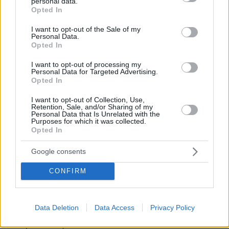
personal data.
grant or deny consent to Google and its third-party tags to
Opted In
για απολύτως νόμιμους και διαφανείς
use your data for below specified purposes in below Google
διαγωνισμούς με πλειάδα προσφορών και επί
consent section.
I want to opt-out of the Sale of my
Personal Data.
διαφόρων κυβερνήσεων -ακόμη και της δικής
Opted In
τους.
I want to opt-out of processing my
Personal Data for Targeted Advertising.
Β. Ο τυχοδιώκτης συκοφάντης εγκαλεί τον
Opted In
Πρόεδρο του ΠΑΣΟΚ ότι «έβγαλε λεφτά στο
I want to opt-out of Collection, Use,
εξωτερικό». Ουδέν ψευδέστερο. Ούτε ένα
Retention, Sale, and/or Sharing of my
Personal Data that Is Unrelated with the
ευρώ δεν έφυγε στο εξωτερικό. Οι
Purposes for which it was collected.
Opted In
λογαριασμοί του κ. Ανδρουλάκη στις
Βρυξέλλες άνοιξαν στο πλαίσιο της θητείας
Google consents
του στην Ευρωβουλή.
CONFIRM
Είναι δηλωμένοι επί μία δεκαετία ανελλιπώς
και η κίνηση τους δημοσιευμένη σε σειρά
Data Deletion
Data Access
Privacy Policy
δηλώσεων περιουσιακής κατάστασης του κ.
Ανδρουλάκη.